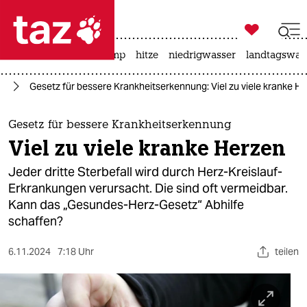

taz zahl ich
katzen
usa unter trump
hitze
niedrigwasser
landtagswahl

taz zahl ich
nd
Gesetz für bessere Krankheitserkennung: Viel zu viele kranke H
taz zahl ich
themen
Gesetz für bessere Krankheitserkennung
Viel zu viele kranke Herzen
politik
Jeder dritte Sterbefall wird durch Herz-Kreislauf-
öko
Erkrankungen verursacht. Die sind oft vermeidbar.
Kann das „Gesundes-Herz-Gesetz“ Abhilfe
gesellschaft
schaffen?
kultur
6.11.2024
7:18 Uhr
teilen
sport