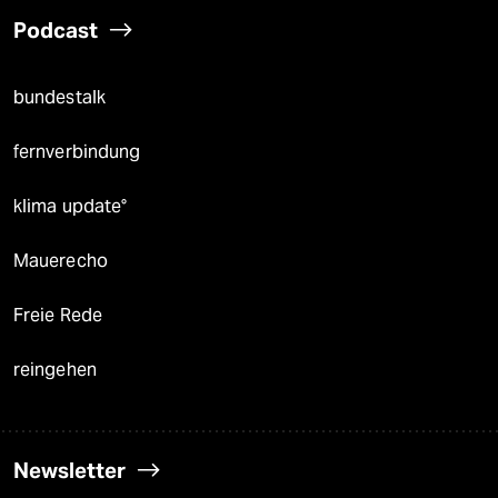
Podcast
bundestalk
fernverbindung
klima update°
Mauerecho
Freie Rede
reingehen
Newsletter