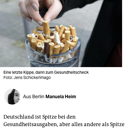
berlin
nord
wahrheit
verlag
verlag
veranstaltungen
Eine letzte Kippe, dann zum Gesundheitscheck
shop
Foto: Jens Schicke/imago
fragen & hilfe
unterstützen
Aus Berlin
Manuela Heim
abo
Deutschland ist Spitze bei den
genossenschaft
Gesundheitsausgaben, aber alles andere als Spitze