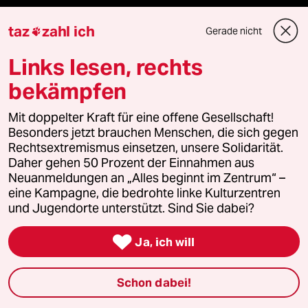
Mehr taz Angebote
taz
zahl ich
Gerade nicht

Links lesen, rechts
Reisen
bekämpfen
Kantine
Mit doppelter Kraft für eine offene Gesellschaft!
Shop
Besonders jetzt brauchen Menschen, die sich gegen
Rechtsextremismus einsetzen, unsere Solidarität.
Daher gehen 50 Prozent der Einnahmen aus
Anzeigen
Neuanmeldungen an „Alles beginnt im Zentrum“ –
eine Kampagne, die bedrohte linke Kulturzentren
und Jugendorte unterstützt. Sind Sie dabei?
Fragen & Hilfe

Ja, ich will
Feedback
Schon dabei!
Aboservice