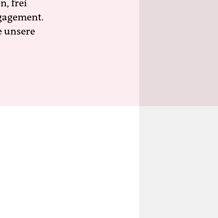
n, frei
ngagement.
e unsere