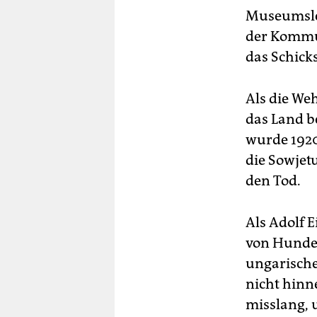
Museumslei
der Kommun
das Schick
Als die We
das Land be
wurde 1920
die Sowjet
den Tod.
Als Adolf 
von Hunder
ungarische
nicht hinn
misslang, 