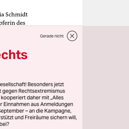
ria Schmidt
pferin des
anischen
Gerade nicht
e beiden
pest
echts
anzlerin
esellschaft! Besonders jetzt
en
rt gegen Rechtsextremismus
z kooperiert daher mit „Alles
hlag ins
ller Einnahmen aus Anmeldungen
mit wem wir
. September – an die Kampagne,
den, mit
rstützt und Freiräume sichern will,
bei?