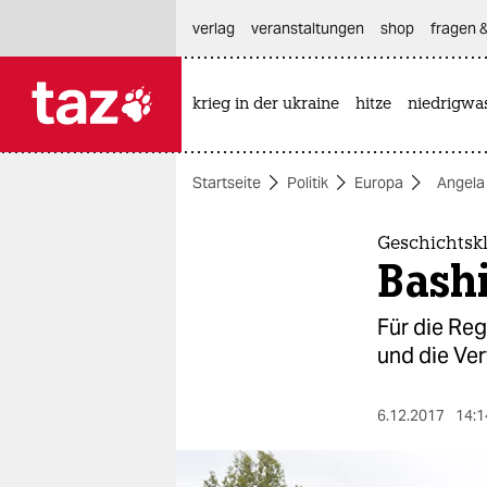
hautnavigation anspringen
hauptinhalt anspringen
footer anspringen
verlag
veranstaltungen
shop
fragen &
krieg in der ukraine
hitze
niedrigwa

taz zahl ich
taz zahl ich
Startseite
Politik
Europa
Angela
themen
politik
Geschichtsk
Bash
öko
Für die Reg
gesellschaft
und die Ve
kultur
6.12.2017
14:1
sport