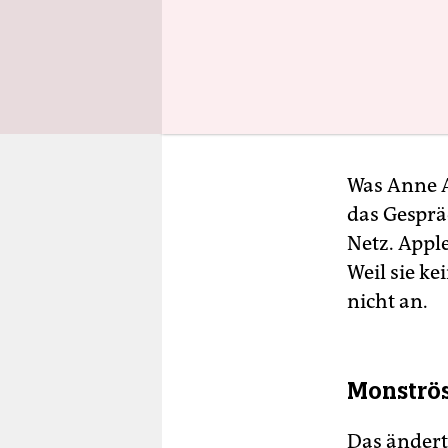
Schmidt ve
Flüchtling
kreidet de
sie auch di
Was Anne A
das Gesprä
Netz. Appl
Weil sie ke
nicht an.
Monströs
Das ändert