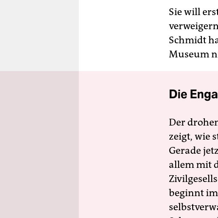
Sie will e
verweigern
Schmidt hat
Museum ni
Die Enga
Der drohe
zeigt, wie
Gerade jet
allem mit d
Zivilgesell
beginnt im
selbstverw