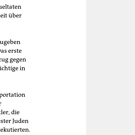
ueltaten
eit über
zugeben
as erste
dzug gegen
ichtige in
portation
r
er, die
ster Juden
ekutierten.