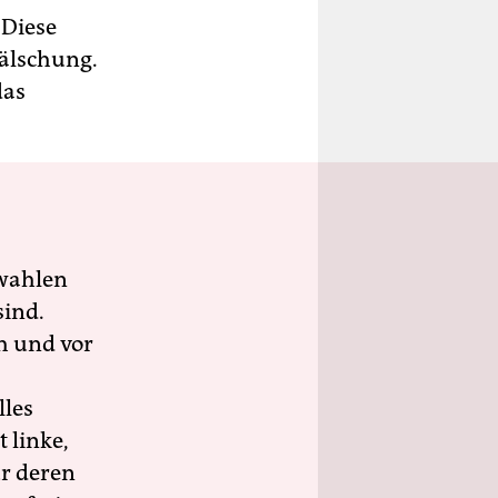
 Diese
fälschung.
das
wahlen
sind.
h und vor
lles
 linke,
ür deren