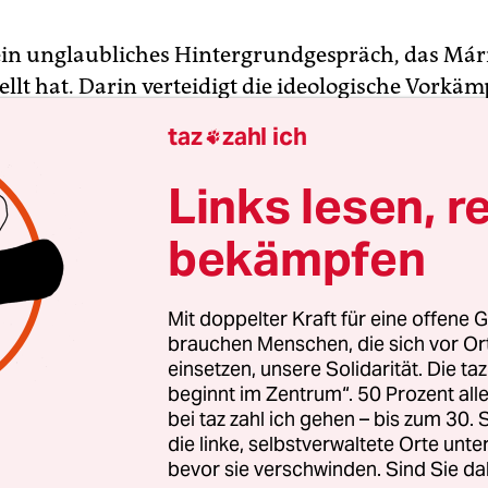
t ein unglaubliches Hintergrundgespräch, das Má
ellt hat. Darin verteidigt die ideologische Vorkäm
n Premiers Viktor Orbán gegenüber der amerik
taz
zahl ich

in Anne Applebaum die ungarische Regierung. Di
ndinnen. Die Amerikanerin war jetzt nach Buda
Links lesen, r
 um zu verstehen, warum die ungarische
bekämpfen
ftlerin gegen den US-Milliardär George Soros, K
kel und Flüchtlinge hetzt.
Mit doppelter Kraft für eine offene G
diesem Gespräch voll von Unwahrheiten und bös
brauchen Menschen, die sich vor O
einsetzen, unsere Solidarität. Die ta
ngen trifft einen ein Satz von Schmidt wie ein Sc
beginnt im Zentrum“. 50 Prozent a
Die Deutschen haben schon einmal entschieden, 
bei taz zahl ich gehen – bis zum 30
mmenleben dürfen, und jetzt wollen sie entschei
die linke, selbstverwaltete Orte unte
usammenleben müssen.“
bevor sie verschwinden. Sind Sie da