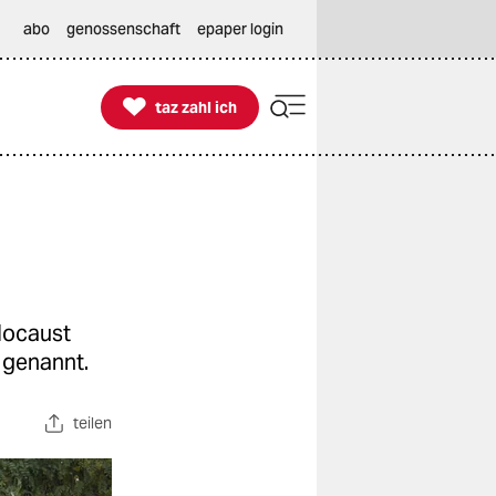
abo
genossenschaft
epaper login

taz zahl ich
taz zahl ich
locaust
 genannt.
teilen