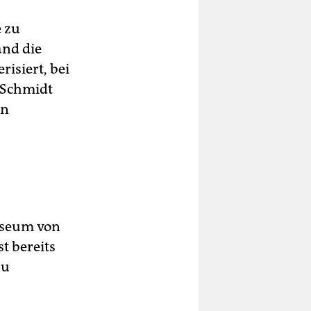
e zu
nd die
isiert, bei
 Schmidt
en
museum von
t bereits
zu