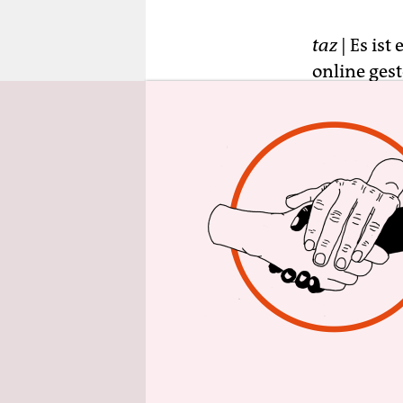
epaper login
taz
| Es is
online gest
ungarische
Historiker
waren Freu
gekommen,
Wissenscha
Angela Mer
Mitten in 
Unterstellu
Gesicht. „
nicht zusa
wem wir z