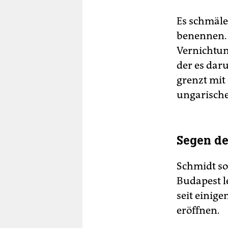
Es schmäle
benennen.
Vernichtun
der es dar
grenzt mit
ungarische
Segen d
Schmidt so
Budapest l
seit einige
eröffnen.