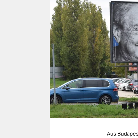
berlin
nord
wahrheit
verlag
verlag
veranstaltungen
shop
fragen & hilfe
unterstützen
abo
genossenschaft
Aus Budapes