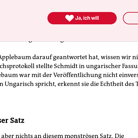
rknüpft die Judenvernichtung mit der Verteilung

Ja, ich will
en und Schutzbedürftigen in der Europäischen Un
n Holocaust fälschlicherweise allein den Deutsche
e Flüchtlingsverteilung allein Berlin anlastet.
pplebaum darauf geantwortet hat, wissen wir n
chsprotokoll stellte Schmidt in ungarischer Fassu
ebaum war mit der Veröffentlichung nicht einver
in Ungarisch spricht, erkennt sie die Echtheit des 
er Satz
 aber nichts an diesem monströsen Satz. Die