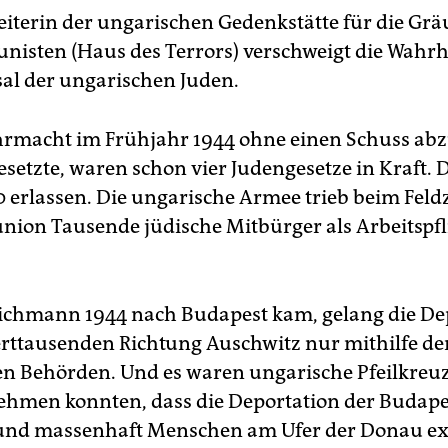
terin der ungarischen Gedenkstätte für die Grä
isten (Haus des Terrors) verschweigt die Wahrh
sal der ungarischen Juden.
hrmacht im Frühjahr 1944 ohne einen Schuss ab
setzte, waren schon vier Judengesetze in Kraft. D
 erlassen. Die ungarische Armee trieb beim Fel
union Tausende jüdische Mitbürger als Arbeitspfl
Eichmann 1944 nach Budapest kam, gelang die De
ttausenden Richtung Auschwitz nur mithilfe de
n Behörden. Und es waren ungarische Pfeilkreuzl
ehmen konnten, dass die Deportation der Budape
und massenhaft Menschen am Ufer der Donau ex