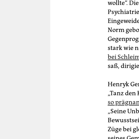
wollte“. Di
Psychiatri
Eingeweide
Norm gebor
Gegenprog
stark wie 
bei Schlei
saß, dirigi
Henryk Ger
„Tanz den
so prägnan
„Seine Unb
Bewusstsei
Züge bei gl
seines Gemü