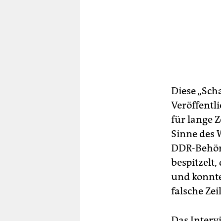
Diese „Sch
Veröffentl
für lange 
Sinne des W
DDR-Behörd
bespitzelt
und konnte
falsche Zei
Das Interv