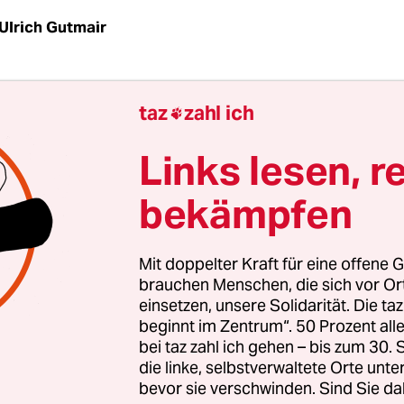
Ulrich Gutmair
ür Cornelia Schleime das Zerbrechen der Form. Z
taz
zahl ich

für die Malerin ein alternatives Ausdrucksmittel.
rhaupt eine Band zu machen, war, dass wir aufg
Links lesen, r
g, die wir noch während des Studiums gemacht h
bekämpfen
gsverbot bekamen. Da haben wir uns gefragt, wa
n der DDR noch für eine Zukunft, wenn wir nicht
 dürfen? Du willst ja mit deinen Aggressionen au
Mit doppelter Kraft für eine offene G
 Medium Musik war genau richtig, um unserem F
brauchen Menschen, die sich vor O
einsetzen, unsere Solidarität. Die ta
zu verschaffen“, erzählte Schleime dem Dichter u
beginnt im Zentrum“. 50 Prozent a
fuß vor einigen Jahren.
bei taz zahl ich gehen – bis zum 30
die linke, selbstverwaltete Orte unte
bevor sie verschwinden. Sind Sie da
Malerkollegen Ralf Kerbach, der eine Gitarre besa