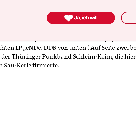
rverstärker kaufte und ihn in sein Atelier stellte,
979 den Nukleus
einer Band, die mal Ende hieß, 

Ja, ich will
eiß und mal ganz anders. Unter dem Namen
aschine ging sie in die Popgeschichte ein.
schine bespielte die erste Seite der 1983 in West
ichten LP „eNDe. DDR von unten“. Auf Seite zwei 
e der Thüringer Punkband Schleim-Keim, die hie
Sau-Kerle firmierte.