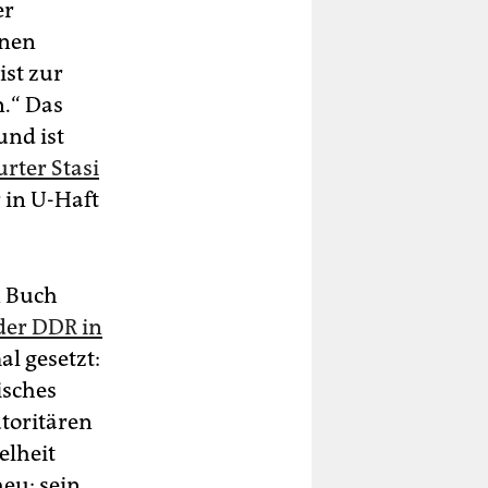
er
inen
ist zur
n.“ Das
nd ist
urter Stasi
r in U-Haft
n Buch
der DDR in
al gesetzt:
isches
toritären
elheit
heu; sein