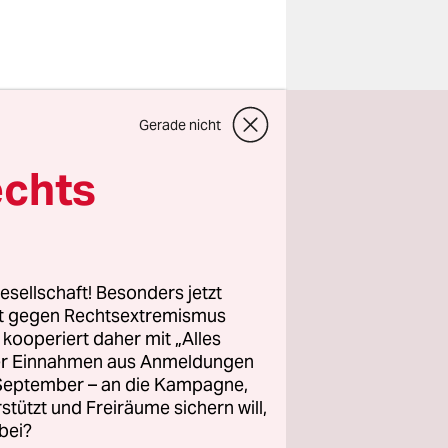
ugleich
Gerade nicht
 „Der
rund einer
echts
atten,
s haben
 mal
ch nach
esellschaft! Besonders jetzt
rust Luft
rt gegen Rechtsextremismus
z kooperiert daher mit „Alles
nd Sänger
ller Einnahmen aus Anmeldungen
. September – an die Kampagne,
rstützt und Freiräume sichern will,
bei?
ß, sich