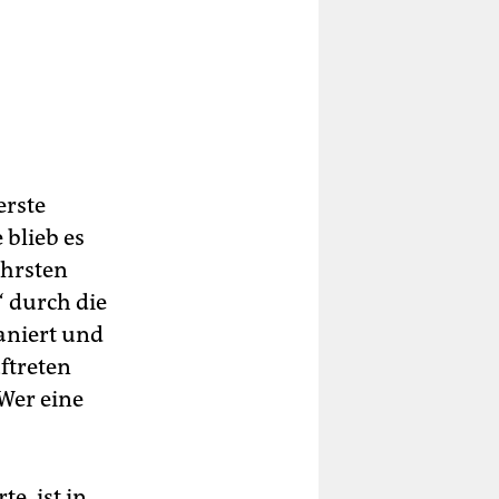
erste
blieb es
ahrsten
“ durch die
aniert und
ftreten
Wer eine
e, ist in