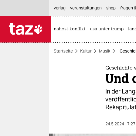
hautnavigation anspringen
hauptinhalt anspringen
footer anspringen
verlag
veranstaltungen
shop
fragen &
nahost-konflikt
usa unter trump
lan

taz zahl ich
taz zahl ich
Startseite
Kultur
Musik
Geschich
themen
politik
Geschichte 
Und 
öko
In der Lang
gesellschaft
veröffentli
Rekapitulat
kultur
sport
24.5.2024
7:27