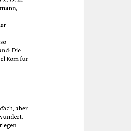
emann,
ter
 so
and: Die
ael Rom für
nfach, aber
ewundert,
rlegen