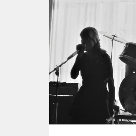
berlin
nord
wahrheit
verlag
verlag
veranstaltungen
shop
fragen & hilfe
unterstützen
abo
genossenschaft