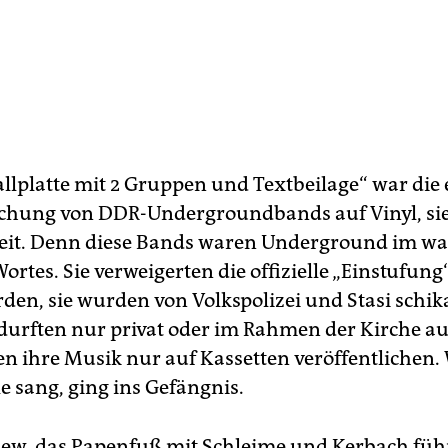
allplatte mit 2 Gruppen und Textbeilage“ war die 
ichung von DDR-Undergroundbands auf Vinyl, sie 
Zeit. Denn diese Bands waren Underground im w
ortes. Sie verweigerten die offizielle „Einstufung
en, sie wurden von Volkspolizei und Stasi schik
, durften nur privat oder im Rahmen der Kirche au
n ihre Musik nur auf Kassetten veröffentlichen. 
le sang, ging ins Gefängnis.
iew, das Papenfuß mit Schleime und Kerbach führt