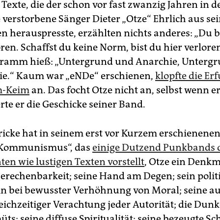
e Texte, die der schon vor fast zwanzig Jahren in d
e verstorbene Sänger Dieter „Otze“ Ehrlich aus se
n herauspresste, erzählten nichts anderes: „Du b
en. Schaffst du keine Norm, bist du hier verlore
ramm hieß: „Untergrund und Anarchie, Untergru
nie.“ Kaum war „eNDe“ erschienen,
klopfte die Erf
m-Keim
an. Das focht Otze nicht an, selbst wenn e
erte er die Geschicke seiner Band.
icke hat in seinem erst vor Kurzem erschienene
 Kommunismus“, das
einige Dutzend Punkbands 
ten wie lustigen Texten vorstellt
, Otze ein Denkm
erechenbarkeit; seine Hand am Degen; sein polit
n bei bewusster Verhöhnung von Moral; seine au
eichzeitiger Verachtung jeder Autorität; die Dunk
ts; seine diffuse Spiritualität; seine bezeugte Sc