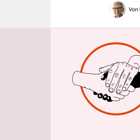
epaper login
Von
Punk war f
war Musik 
Grund, übe
Ausstellun
Ausstellun
wir denn i
ausstellen
außen. Das
und Platz 
Bert Papen
Mit ihrem 