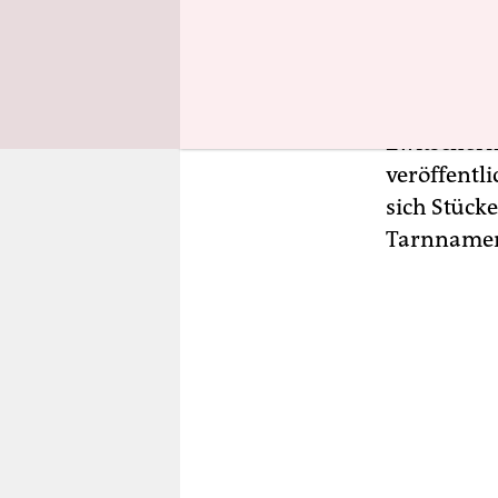
einen Koffe
Schleime 1
Schwarz-W
Zwitscherm
Zwitscherma
veröffentl
sich Stück
Tarnnamen 