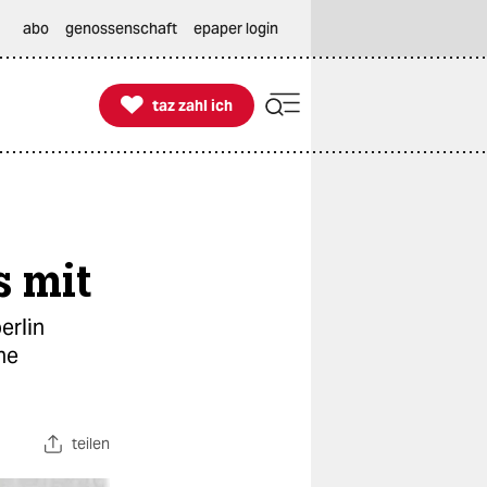
abo
genossenschaft
epaper login

taz zahl ich
taz zahl ich
s mit
erlin
ne
teilen