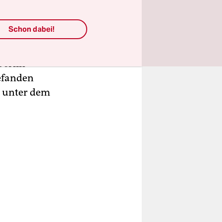
gründete
mal
Schon dabei!
berlin
befanden
r unter dem