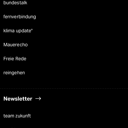
bundestalk
fernverbindung
klima update°
Mauerecho
Freie Rede
reingehen
Newsletter
team zukunft