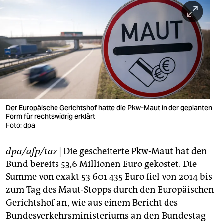
berlin
nord
wahrheit
verlag
verlag
veranstaltungen
Der Europäische Gerichtshof hatte die Pkw-Maut in der geplanten
Form für rechtswidrig erklärt
shop
Foto: dpa
fragen & hilfe
dpa/afp/taz
| Die gescheiterte Pkw-Maut hat den
Bund bereits 53,6 Millionen Euro gekostet. Die
unterstützen
Summe von exakt 53 601 435 Euro fiel von 2014 bis
abo
zum Tag des Maut-Stopps durch den Europäischen
Gerichtshof an, wie aus einem Bericht des
genossenschaft
Bundesverkehrsministeriums an den Bundestag