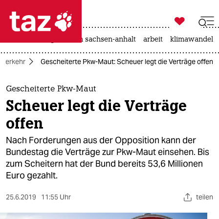

taz zahl ich
hitze
landtagswahl in sachsen-anhalt
arbeit
klimawandel

taz zahl ich
Verkehr
Gescheiterte Pkw-Maut: Scheuer legt die Verträge offen
taz zahl ich
themen
Gescheiterte Pkw-Maut
Scheuer legt die Verträge
politik
offen
öko
Nach Forderungen aus der Opposition kann der
Bundestag die Verträge zur Pkw-Maut einsehen. Bis
gesellschaft
zum Scheitern hat der Bund bereits 53,6 Millionen
Euro gezahlt.
kultur
sport
25.6.2019
11:55 Uhr
teilen