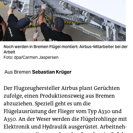
berlin
nord
wahrheit
verlag
Noch werden in Bremen Flügel montiert: Airbus-Mitarbeiter bei der
verlag
Arbeit
Foto: dpa/Carmen Jaspersen
veranstaltungen
Aus Bremen
Sebastian Krüger
shop
fragen & hilfe
Der Flugzeughersteller Airbus plant Gerüchten
zufolge, einen Produktionszweig aus Bremen
unterstützen
abzuziehen. Speziell geht es um die
abo
Flügelausrüstung der Flieger vom Typ A330 und
A350. An der Weser werden die Flügelrohlinge mit
genossenschaft
Elektronik und Hydraulik ausgerüstet. Ar­beit­neh­