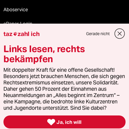
Aboservice
ePaper Login
taz
zahl ich
Gerade nicht

Downloads für Abonnierende
Links lesen, rechts
bekämpfen
© 2026 taz Verlags und Vertriebs GmbH
Alle Rechte vorbehalten. Bei rechtlichen Fragen oder für Genehmigungen
Mit doppelter Kraft für eine offene Gesellschaft!
wenden Sie sich bitte an
lizenzen@taz.de
Besonders jetzt brauchen Menschen, die sich gegen
Rechtsextremismus einsetzen, unsere Solidarität.
Daher gehen 50 Prozent der Einnahmen aus
Feedback
Redaktionsstatut
Kommune-Richtlinien
KI-
Neuanmeldungen an „Alles beginnt im Zentrum“ –
eine Kampagne, die bedrohte linke Kulturzentren
Leitlinie
Informant
Datenschutz
Impressum
AGB
und Jugendorte unterstützt. Sind Sie dabei?
Seitenwende
Einwilligungen widerrufen (Ads)

Ja, ich will