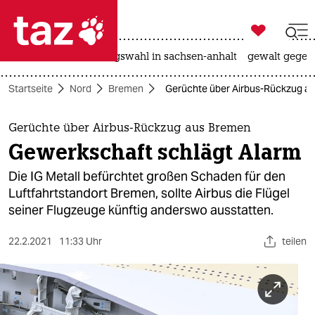

taz zahl ich
hitze
surfen
landtagswahl in sachsen-anhalt
gewalt gegen

taz zahl ich
Startseite
Nord
Bremen
Gerüchte über Airbus-Rückzug au
taz zahl ich
themen
Gerüchte über Airbus-Rückzug aus Bremen
Gewerkschaft schlägt Alarm
politik
Die IG Metall befürchtet großen Schaden für den
öko
Luftfahrtstandort Bremen, sollte Airbus die Flügel
seiner Flugzeuge künftig anderswo ausstatten.
gesellschaft
22.2.2021
11:33 Uhr
teilen
kultur
sport