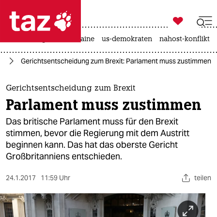

taz zahl ich
hitze
krieg in der ukraine
us-demokraten
nahost-konflikt

taz zahl ich
it
Gerichtsentscheidung zum Brexit: Parlament muss zustimmen
taz zahl ich
themen
Gerichtsentscheidung zum Brexit
Parlament muss zustimmen
politik
Das britische Parlament muss für den Brexit
öko
stimmen, bevor die Regierung mit dem Austritt
beginnen kann. Das hat das oberste Gericht
gesellschaft
Großbritanniens entschieden.
kultur
24.1.2017
11:59 Uhr
teilen
sport