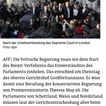
berlin
nord
wahrheit
verlag
verlag
Nach der Urteilsverkündung des Supreme Court in London
Foto: dpa
veranstaltungen
AFP
| Die britische Regierung muss vor dem Start
shop
des Brexit-Verfahrens das Einverständnis des
fragen & hilfe
Parlaments einholen. Das entschied am Dienstag
der oberste Gerichtshof Großbritanniens. Er wies
unterstützen
damit eine Berufung der konservativen Regierung
abo
von Premierministerin Theresa May ab. Die
Parlamente von Schottland, Wales und Nordirland
genossenschaft
müssen laut der Gerichtsentscheidung aber beim