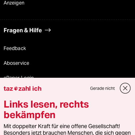
Anzeigen
Fragen & Hilfe
Feedback
Aboservice
ePaper Login
taz
zahl ich
Gerade nicht

Downloads für Abonnierende
Links lesen, rechts
bekämpfen
© 2026 taz Verlags und Vertriebs GmbH
Mit doppelter Kraft für eine offene Gesellschaft!
Alle Rechte vorbehalten. Bei rechtlichen Fragen oder für Genehmigungen
wenden Sie sich bitte an
lizenzen@taz.de
Besonders jetzt brauchen Menschen, die sich gegen