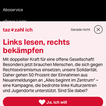
Aboservice
ePaper Login
taz
zahl ich
Gerade nicht

Downloads für Abonnierende
Links lesen, rechts
bekämpfen
© 2026 taz Verlags und Vertriebs GmbH
Mit doppelter Kraft für eine offene Gesellschaft!
Alle Rechte vorbehalten. Bei rechtlichen Fragen oder für Genehmigungen
wenden Sie sich bitte an
lizenzen@taz.de
Besonders jetzt brauchen Menschen, die sich gegen
Rechtsextremismus einsetzen, unsere Solidarität.
Daher gehen 50 Prozent der Einnahmen aus
Feedback
Redaktionsstatut
Kommune-Richtlinien
KI-
Neuanmeldungen an „Alles beginnt im Zentrum“ –
eine Kampagne, die bedrohte linke Kulturzentren
Leitlinie
Informant
Datenschutz
Impressum
AGB
und Jugendorte unterstützt. Sind Sie dabei?
Seitenwende
Einwilligungen widerrufen (Ads)

Ja, ich will