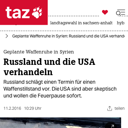

taz zahl ich
niedrigwasser
rente
landtagswahl in sachsen-anhalt
hybri

taz zahl ich
en
Geplante Waffenruhe in Syrien: Russland und die USA verhandel
taz zahl ich
themen
Geplante Waffenruhe in Syrien
Russland und die USA
politik
verhandeln
öko
Russland schlägt einen Termin für einen
Waffenstillstand vor. Die USA sind aber skeptisch
gesellschaft
und wollen die Feuerpause sofort.
kultur
11.2.2016
10:29 Uhr
teilen
sport