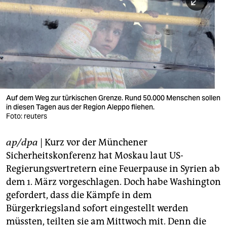
berlin
nord
wahrheit
verlag
verlag
Auf dem Weg zur türkischen Grenze. Rund 50.000 Menschen sollen
in diesen Tagen aus der Region Aleppo fliehen.
veranstaltungen
Foto: reuters
shop
ap/dpa
| Kurz vor der Münchener
fragen & hilfe
Sicherheitskonferenz hat Moskau laut US-
unterstützen
Regierungsvertretern eine Feuerpause in Syrien ab
dem 1. März vorgeschlagen. Doch habe Washington
abo
gefordert, dass die Kämpfe in dem
Bürgerkriegsland sofort eingestellt werden
genossenschaft
müssten, teilten sie am Mittwoch mit. Denn die