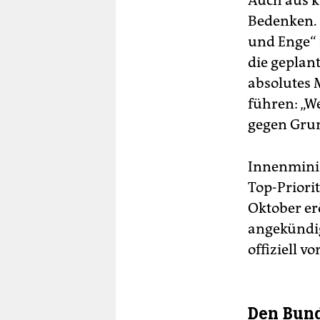
Auch aus k
Bedenken. 
und Enge“ 
die geplan
absolutes 
führen: „We
gegen Grun
Innenminis
Top-Priori
Oktober er
angekündig
offiziell v
Den Bund