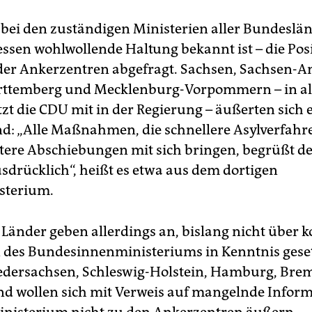
t bei den zuständigen Ministerien aller Bundeslä
essen wohlwollende Haltung bekannt ist – die Pos
der Ankerzentren abgefragt. Sachsen, Sachsen-An
ttemberg und Mecklenburg-Vorpommern – in all
tzt die CDU mit in der Regierung – äußerten sich 
d: „Alle Maßnahmen, die schnellere Asylverfah
ere Abschiebungen mit sich bringen, begrüßt der
sdrücklich“, heißt es etwa aus dem dortigen
sterium.
 Länder geben allerdings an, bislang nicht über 
des Bundesinnenministeriums in Kenntnis gese
iedersachsen, Schleswig-Holstein, Hamburg, Br
nd wollen sich mit Verweis auf mangelnde Infor