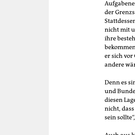
Aufgabener
der Grenz
Stattdessen
nicht mit 
ihre beste
bekommen. 
er sich vor
andere wär
Denn es si
und Bundes
diesen Lag
nicht, das
sein sollte“