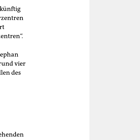
künftig
rzentren
rt
zentren“.
Stephan
rund vier
llen des
rgehenden