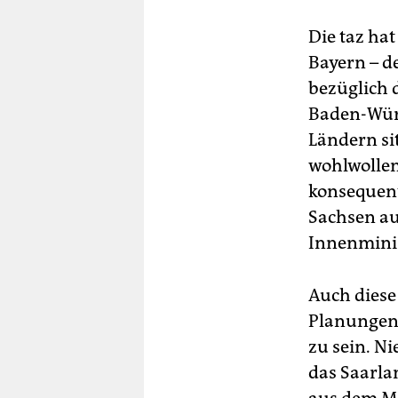
Die taz ha
Bayern – d
bezüglich 
Baden-Wür
Ländern si
wohlwollen
konsequent
Sachsen au
Innenmini
Auch diese
Planungen 
zu sein. N
das Saarla