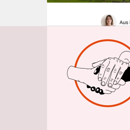
epaper login
Aus 
Die Kritik
sogenannt
üblichen V
von Schutz
Vorsitzend
am Mittwoc
Seine Gewer
aus „grund
Erwägungen