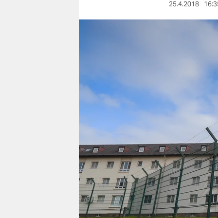
berlin
25.4.2018
16:3
nord
wahrheit
verlag
verlag
veranstaltungen
shop
fragen & hilfe
unterstützen
abo
genossenschaft