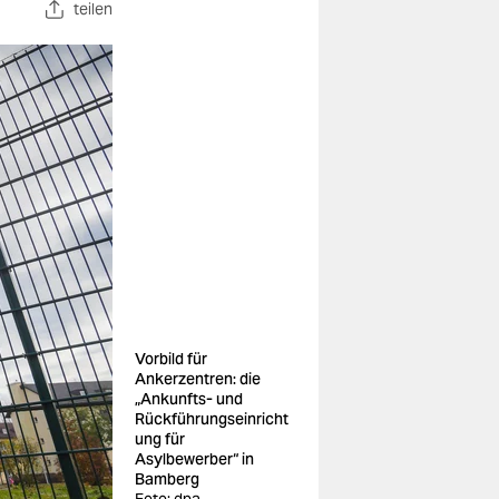
teilen
Vorbild für
Ankerzentren: die
„Ankunfts- und
Rückführungseinricht
ung für
Asylbewerber“ in
Bamberg