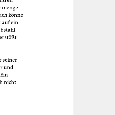
entren
henmenge
auch könne
 auf ein
ebstahl
verstößt
r seiner
er und
 Ein
h nicht