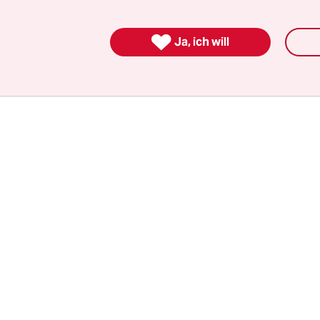
hen wird, wurde am Mittwoch auf einem Treffen
zei in der GdP von einer „überwältigenden Mehrh

n verabschiedet.
Ja, ich will