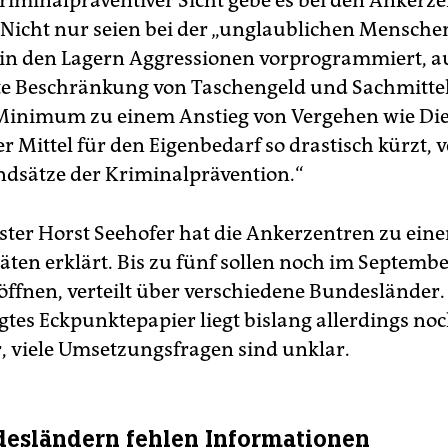
riminalpräventiver Sicht gebe es bei den Ankerz
Nicht nur seien bei der „unglaublichen Mensc
in den Lagern Aggressionen vorprogrammiert, 
te Beschränkung von Taschengeld und Sachmittel
Minimum zu einem Anstieg von Vergehen wie Di
r Mittel für den Eigenbedarf so drastisch kürzt, 
dsätze der Kriminalprävention.“
ter Horst Seehofer hat die Ankerzentren zu eine
täten erklärt. Bis zu fünf sollen noch im Septemb
öffnen, verteilt über verschiedene Bundesländer.
tes Eckpunktepapier liegt bislang allerdings noc
or, viele Umsetzungsfragen sind unklar.
esländern fehlen Informationen