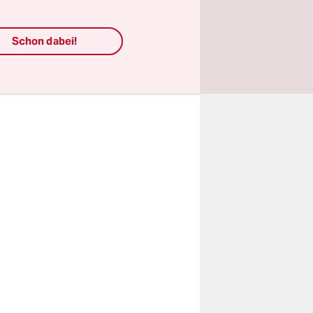
 der
eit“ der
Schon dabei!