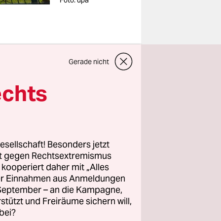
Foto: dpa
Gerade nicht
eplanten
echts
von den
Isolation
rg Radek,
despolizei,
esellschaft! Besonders jetzt
rt gegen Rechtsextremismus
z kooperiert daher mit „Alles
ller Einnahmen aus Anmeldungen
in der sich
. September – an die Kampagne,
en
rstützt und Freiräume sichern will,
bei?