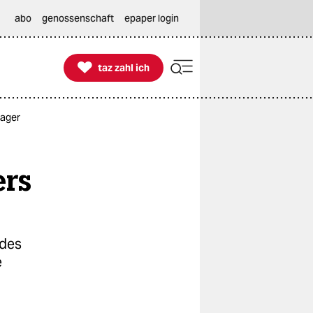
abo
genossenschaft
epaper login

taz zahl ich
taz zahl ich
Lager
ers
 des
e