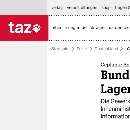
hautnavigation anspringen
hauptinhalt anspringen
footer anspringen
verlag
veranstaltungen
shop
fragen &
hitze
krieg in der ukraine
us-demokr

taz zahl ich
taz zahl ich
Startseite
Politik
Deutschland
G
themen
politik
Geplante Ank
Bund
öko
Lage
gesellschaft
Die Gewerks
kultur
Innenminis
Informatio
sport