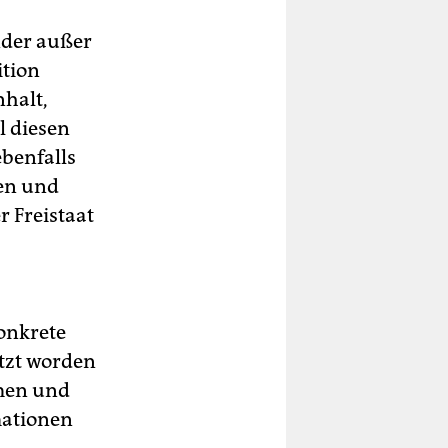
nder außer
ition
halt,
 diesen
ebenfalls
ren und
 Freistaat
konkrete
tzt worden
emen und
mationen