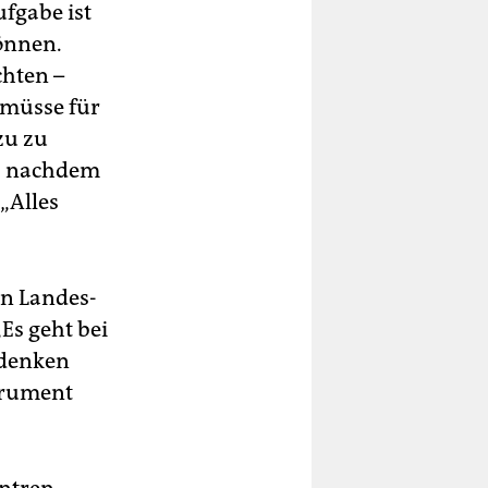
fgabe ist
önnen.
chten –
 müsse für
zu zu
“, nachdem
„Alles
en Landes-
Es geht bei
 denken
strument