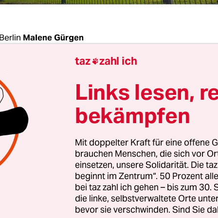
Berlin
Malene Gürgen
taz
zahl ich

 an den von Innenminister Horst Seehofer (CSU) g
Links lesen, r
en Ankerzentren wächst – und kommt nicht nur 
erdächtigen. „Eine jahrelange Kasernierung und 
bekämpfen
suchenden ist mit uns nicht zu machen“, sagte Jö
er der Gewerkschaft der Polizei (GdP), Bezirk Bun
Mit doppelter Kraft für eine offene G
h in Berlin.
brauchen Menschen, die sich vor O
einsetzen, unsere Solidarität. Die ta
beginnt im Zentrum“. 50 Prozent a
kschaft steht dabei hinter ihm: Eine Resolution, 
bei taz zahl ich gehen – bis zum 30
sätzlichen, verfassungsrechtlichen und sachlich
die linke, selbstverwaltete Orte unte
“ klar gegen die Einrichtung von Ankerzentren
bevor sie verschwinden. Sind Sie da