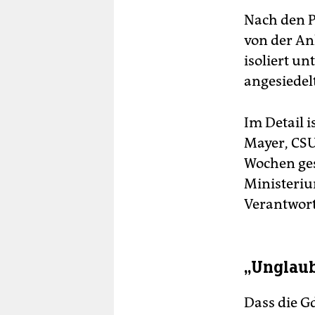
Nach den P
von der An
isoliert u
angesiedelt
Im Detail 
Mayer, CSU-
Wochen ges
Ministeriu
Verantwort
„Unglau
Dass die G