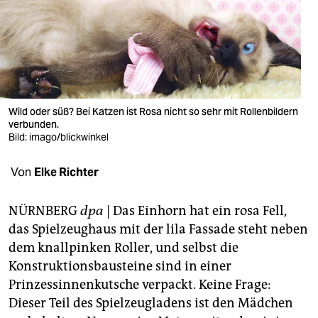
berlin
nord
wahrheit
verlag
Wild oder süß? Bei Katzen ist Rosa nicht so sehr mit Rollenbildern
verlag
verbunden.
Bild: imago/blickwinkel
veranstaltungen
Von
Elke Richter
shop
fragen & hilfe
NÜRNBERG
dpa
| Das Einhorn hat ein rosa Fell,
das Spielzeughaus mit der lila Fassade steht neben
unterstützen
dem knallpinken Roller, und selbst die
abo
Konstruktionsbausteine sind in einer
Prinzessinnenkutsche verpackt. Keine Frage:
genossenschaft
Dieser Teil des Spielzeugladens ist den Mädchen