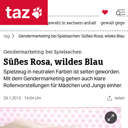

taz zahl ich
hitze
surfen
landtagswahl in sachsen-anhalt
gewalt gegen

taz zahl ich
Alltag
Gendermarketing bei Spielsachen: Süßes Rosa, wildes Blau
taz zahl ich
themen
Gendermarketing bei Spielsachen
Süßes Rosa, wildes Blau
politik
Spielzeug in neutralen Farben ist selten geworden.
öko
Mit dem Gendermarketing gehen auch klare
Rollenvorstellungen für Mädchen und Jungs einher.
gesellschaft
29.1.2015
14:04 Uhr
teilen
kultur
sport