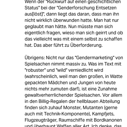
Wenn der "Rückwurf auf einen geschichtlichen
Status" bei der "Genderforschung Entsetzen
aus[löst]", dann liegt das daran, dass man ihn
nicht wirklich überwunden hatte. Man hat nur
geglaubt man hätte. Nun müsste man sich
eigentlich fragen, wieso man sich geirrt und ob
das vielleicht was mit einem selbst zu schaffen
hat. Das aber führt zu Überforderung.
Übrigens: Nicht nur das "Gendermarketing" von
Spielsachen nimmt massiv zu. Was im Text mit
"robuster" und "wild" verniedlicht wird
(wahrscheinlich, weil man den großen, in Watte
gepackten Mädchen und Jungen von heute
nichts mehr zumuten darf), ist eine Zunahme
gewaltverherrlichender Spielsachen. Vor allem
in den Billig-Regalen der hellblauen Abteilung
finden sich zuhauf Monster, Mutanten (gerne
auch mit Technik-Komponente), Kampfjets,
Flugzeugträger, Raumschiffe mit Bordkanonen
und überhaupt Waffen aller Art. Ich denke, das