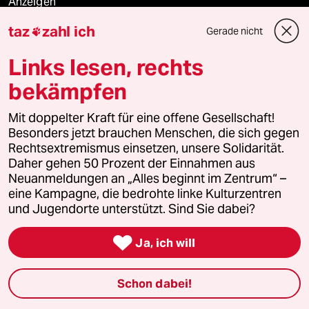
Anzeigen
taz
zahl ich
Gerade nicht

Links lesen, rechts
Fragen & Hilfe
bekämpfen
Feedback
Mit doppelter Kraft für eine offene Gesellschaft!
Besonders jetzt brauchen Menschen, die sich gegen
Aboservice
Rechtsextremismus einsetzen, unsere Solidarität.
Daher gehen 50 Prozent der Einnahmen aus
ePaper Login
Neuanmeldungen an „Alles beginnt im Zentrum“ –
eine Kampagne, die bedrohte linke Kulturzentren
Downloads für Abonnierende
und Jugendorte unterstützt. Sind Sie dabei?

Ja, ich will
© 2026 taz Verlags und Vertriebs GmbH
Schon dabei!
Alle Rechte vorbehalten. Bei rechtlichen Fragen oder für Genehmigungen
wenden Sie sich bitte an
lizenzen@taz.de