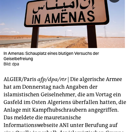
berlin
nord
wahrheit
verlag
verlag
In Amenas: Schauplatz eines blutigen Versuchs der
Geiselbefreiung
veranstaltungen
Bild: dpa
shop
ALGIER/Paris
afp/dpa/rtr
| Die algerische Armee
fragen & hilfe
hat am Donnerstag nach Angaben der
islamistischen Geiselnehmer, die am Vortag ein
unterstützen
Gasfeld im Osten Algeriens überfallen hatten, die
Anlage mit Kampfhubschraubern angegriffen.
abo
Das meldete die mauretanische
genossenschaft
Informationswebseite ANI unter Berufung auf