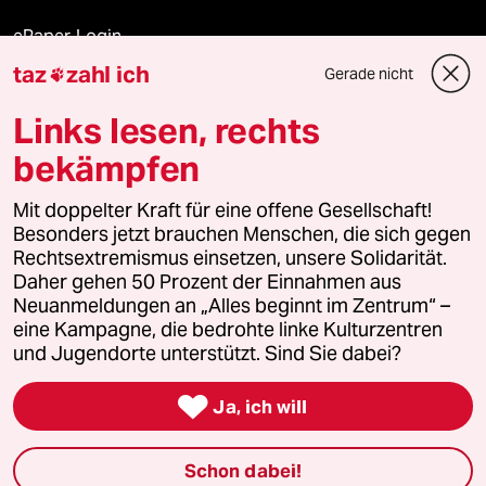
ePaper Login
taz
zahl ich
Gerade nicht

Downloads für Abonnierende
Links lesen, rechts
bekämpfen
© 2026 taz Verlags und Vertriebs GmbH
Alle Rechte vorbehalten. Bei rechtlichen Fragen oder für Genehmigungen
Mit doppelter Kraft für eine offene Gesellschaft!
wenden Sie sich bitte an
lizenzen@taz.de
Besonders jetzt brauchen Menschen, die sich gegen
Rechtsextremismus einsetzen, unsere Solidarität.
Daher gehen 50 Prozent der Einnahmen aus
Feedback
Redaktionsstatut
Kommune-Richtlinien
KI-
Neuanmeldungen an „Alles beginnt im Zentrum“ –
eine Kampagne, die bedrohte linke Kulturzentren
Leitlinie
Informant
Datenschutz
Impressum
AGB
und Jugendorte unterstützt. Sind Sie dabei?
Seitenwende
Einwilligungen widerrufen (Ads)

Ja, ich will
Schon dabei!