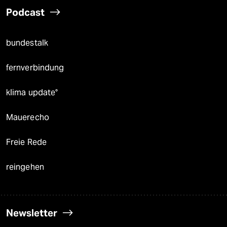
Podcast
bundestalk
fernverbindung
klima update°
Mauerecho
Freie Rede
reingehen
Newsletter