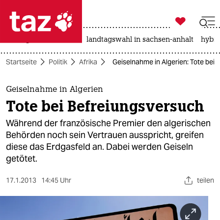

taz zahl ich
niedrigwasser
rente
landtagswahl in sachsen-anhalt
hybri

taz zahl ich
Startseite
Politik
Afrika
Geiselnahme in Algerien: Tote bei
taz zahl ich
themen
Geiselnahme in Algerien
Tote bei Befreiungsversuch
politik
Während der französische Premier den algerischen
öko
Behörden noch sein Vertrauen ausspricht, greifen
diese das Erdgasfeld an. Dabei werden Geiseln
gesellschaft
getötet.
kultur
17.1.2013
14:45 Uhr
teilen
sport