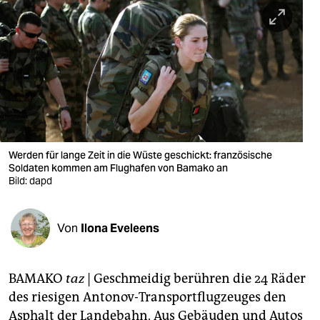
berlin
nord
wahrheit
verlag
verlag
veranstaltungen
Werden für lange Zeit in die Wüste geschickt: französische
Soldaten kommen am Flughafen von Bamako an
shop
Bild: dapd
fragen & hilfe
Von
Ilona Eveleens
unterstützen
abo
BAMAKO
taz
| Geschmeidig berühren die 24 Räder
genossenschaft
des riesigen Antonov-Transportflugzeuges den
Asphalt der Landebahn. Aus Gebäuden und Autos