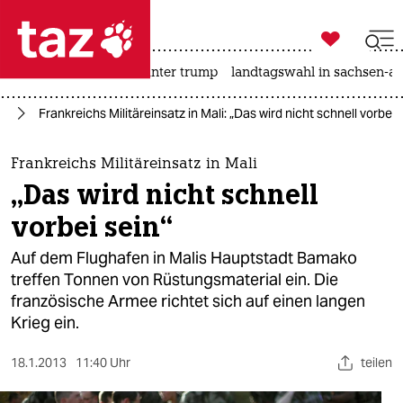

taz zahl ich
nahost-konflikt
usa unter trump
landtagswahl in sachsen-an

taz zahl ich
ch
Frankreichs Militäreinsatz in Mali: „Das wird nicht schnell vorbei 
taz zahl ich
themen
Frankreichs Militäreinsatz in Mali
„Das wird nicht schnell
politik
vorbei sein“
öko
Auf dem Flughafen in Malis Hauptstadt Bamako
treffen Tonnen von Rüstungsmaterial ein. Die
gesellschaft
französische Armee richtet sich auf einen langen
Krieg ein.
kultur
sport
18.1.2013
11:40 Uhr
teilen