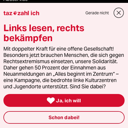
taz
zahl ich
Gerade nicht
ePaper Login

Links lesen, rechts
Downloads für Abonnierende
bekämpfen
Mit doppelter Kraft für eine offene Gesellschaft!
© 2026 taz Verlags und Vertriebs GmbH
Besonders jetzt brauchen Menschen, die sich gegen
Alle Rechte vorbehalten. Bei rechtlichen Fragen oder für Genehmigungen
Rechtsextremismus einsetzen, unsere Solidarität.
wenden Sie sich bitte an
lizenzen@taz.de
Daher gehen 50 Prozent der Einnahmen aus
Neuanmeldungen an „Alles beginnt im Zentrum“ –
eine Kampagne, die bedrohte linke Kulturzentren
Feedback
Redaktionsstatut
Kommune-Richtlinien
KI-
und Jugendorte unterstützt. Sind Sie dabei?
Leitlinie
Informant
Datenschutz
Impressum
AGB

Ja, ich will
Seitenwende
Einwilligungen widerrufen (Ads)
Schon dabei!