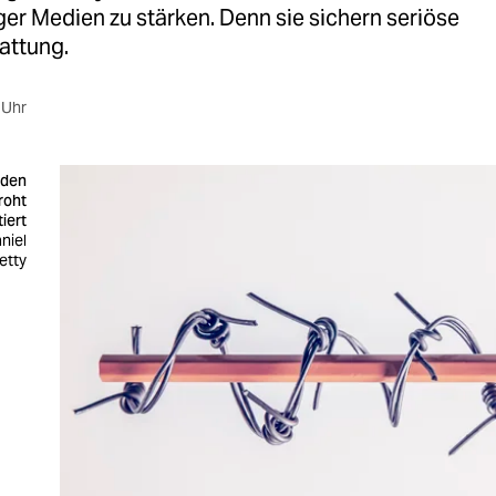
er Medien zu stärken. Denn sie sichern seriöse
attung.
 Uhr
rden
roht
iert
niel
getty