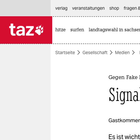
hautnavigation anspringen
hauptinhalt anspringen
footer anspringen
verlag
veranstaltungen
shop
fragen &
hitze
surfen
landtagswahl in sachse

taz zahl ich
taz zahl ich
Startseite
Gesellschaft
Medien
themen
politik
Gegen Fake 
öko
Signa
gesellschaft
kultur
Gastkommen
sport
Es ist wich