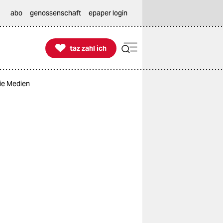
abo
genossenschaft
epaper login

taz zahl ich
taz zahl ich
eie Medien