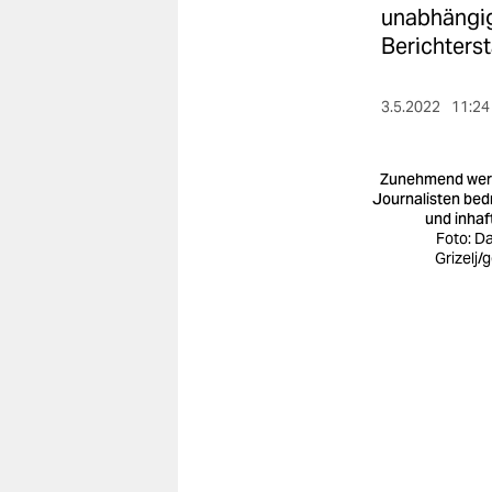
berlin
unabhängig
Berichterst
nord
wahrheit
3.5.2022
11:24
verlag
Zunehmend we
verlag
Journalisten bed
und inhaft
veranstaltungen
Foto: Da
Grizelj/
shop
fragen & hilfe
unterstützen
abo
genossenschaft