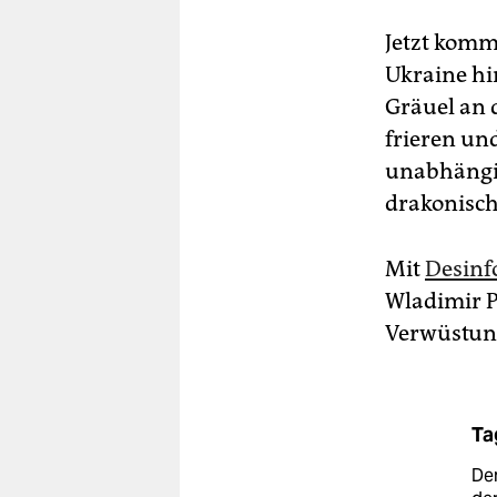
Jetzt komm
Ukraine hi
Gräuel an 
frieren und
unabhängig
drakonisch
Mit
Desinf
Wladimir P
Verwüstung
Ta
De