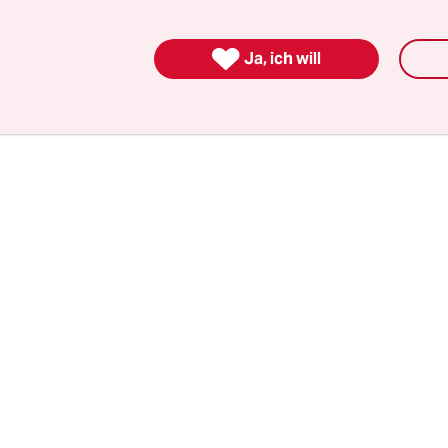
 für ihre Arbeit mit dem Leben. Auch in Deutsch
Journalistinnen und Journalisten angegriffen,

Ja, ich will
chüchtert.