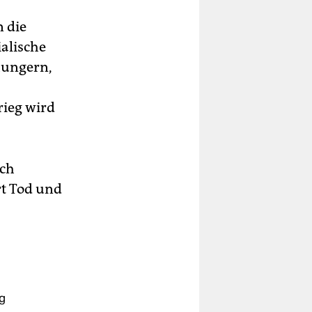
n die
alische
hungern,
rieg wird
ich
rt Tod und
g