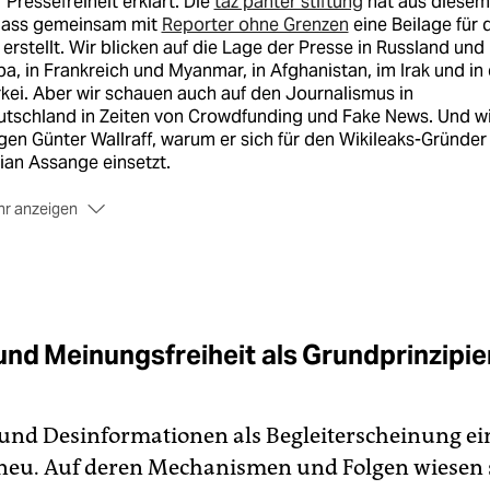
 Pressefreiheit erklärt. Die
taz panter stiftung
hat aus diesem
lass gemeinsam mit
Reporter ohne Grenzen
eine Beilage für 
 erstellt. Wir blicken auf die Lage der Presse in Russland und
a, in Frankreich und Myanmar, in Afghanistan, im Irak und in
kei. Aber wir schauen auch auf den Journalismus in
utschland in Zeiten von Crowdfunding und Fake News. Und wi
gen Günter Wallraff, warum er sich für den Wikileaks-Gründer
ian Assange einsetzt.
r anzeigen
e Texte erscheinen online unter
taz.de/pressefreiheit
und Meinungsfreiheit als Grundprinzipie
und Desinformationen als Begleiterscheinung ei
 neu. Auf deren Mechanismen und Folgen wiesen