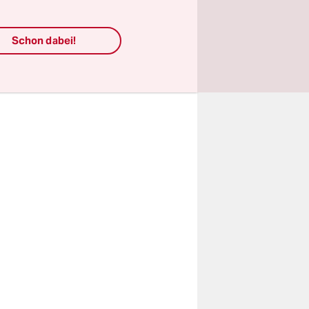
land werden
 bedroht
Schon dabei!