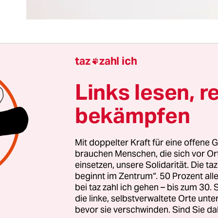
taz
zahl ich

n die Coronapandemie hat weltweit zu viele Opfer
r sechs Millionen sollen es nach den über zwei Ja
Links lesen, r
denen das Virus unser Leben bedroht, einschränk
bekämpfen
h wurde die Pandemie in vielen autoritären wie s
n Staaten auch dazu missbraucht, um die dort sc
e Pressefreiheit weiter einzuschränken. Reporter 
Mit doppelter Kraft für eine offene G
h sie schon nach einem Jahr Pandemie „so stark 
brauchen Menschen, die sich vor O
einsetzen, unsere Solidarität. Die ta
elten zuvor“.
beginnt im Zentrum“. 50 Prozent a
bei taz zahl ich gehen – bis zum 30
listinnen und Journalisten, Medienschaffende 
die linke, selbstverwaltete Orte unte
en und Blogger waren im vergangenen Jahr in Ha
bevor sie verschwinden. Sind Sie da