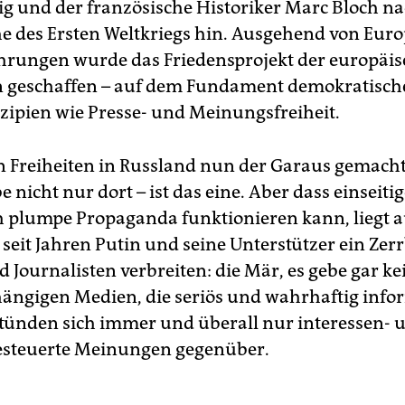
ig und der französische Historiker Marc Bloch na
e des Ersten Weltkriegs hin. Ausgehend von Eur
hrungen wurde das Friedensprojekt der europäi
n geschaffen – auf dem Fundament demokratisch
ipien wie Presse- und Meinungsfreiheit.
n Freiheiten in Russland nun der Garaus gemach
e nicht nur dort – ist das eine. Aber dass einseiti
h plumpe Propaganda funktionieren kann, liegt 
seit Jahren Putin und seine Unterstützer ein Zerr
Journalisten verbreiten: die Mär, es gebe gar ke
ngigen Medien, die seriös und wahrhaftig info
tünden sich immer und überall nur interessen- 
esteuerte Meinungen gegenüber.