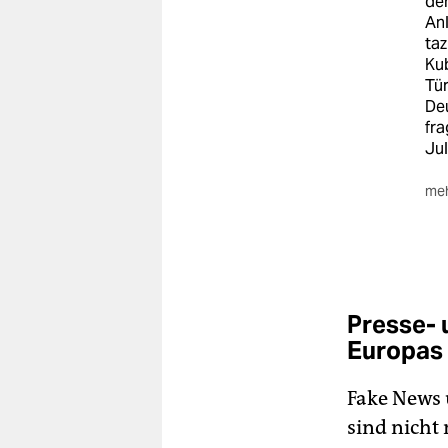
der
An
taz
Kub
Tür
De
fra
Jul
meh
All
Presse- 
Europas
Fake News 
sind nicht