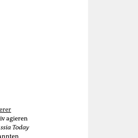
erer
iv agieren
ssia Today
nannten