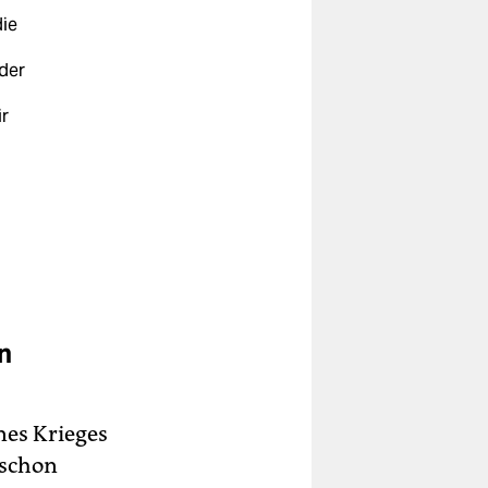
die
 der
r
n
nes Krieges
 schon