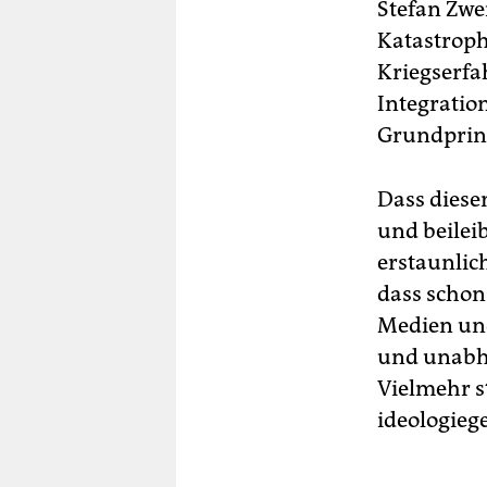
Stefan Zwe
Katastroph
Kriegserfa
Integratio
Grundprinz
Dass diese
und beileib
erstaunlic
dass schon 
Medien und 
und unabhä
Vielmehr s
ideologieg