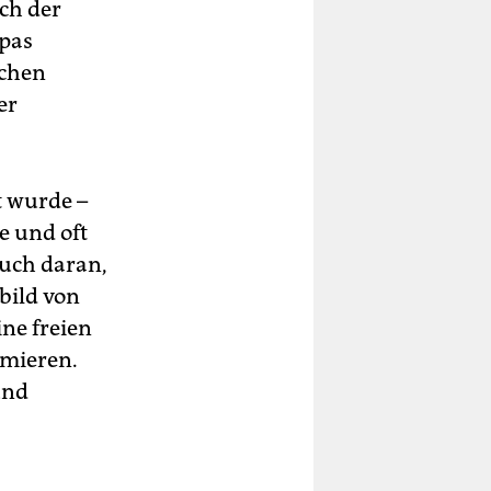
ch der
opas
schen
er
t wurde –
ge und oft
auch daran,
bild von
ine freien
rmieren.
und