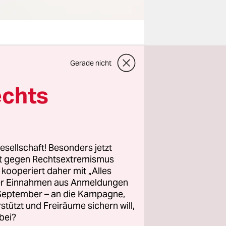
Gerade nicht
 gefordert.
hren sein,
echts
t und
emi-
hon zuvor
ohne
esellschaft! Besonders jetzt
unter
rt gegen Rechtsextremismus
z kooperiert daher mit „Alles
ller Einnahmen aus Anmeldungen
. September – an die Kampagne,
und
rstützt und Freiräume sichern will,
ft, über
bei?