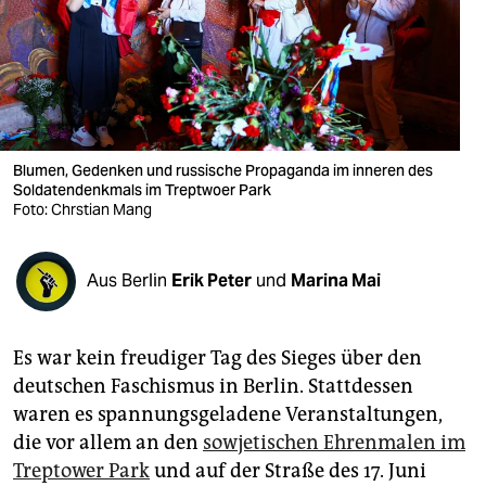
berlin
nord
wahrheit
verlag
Blumen, Gedenken und russische Propaganda im inneren des
Soldatendenkmals im Treptwoer Park
verlag
Foto: Chrstian Mang
veranstaltungen
shop
Aus Berlin
Erik Peter
und
Marina Mai
fragen & hilfe
Es war kein freudiger Tag des Sieges über den
unterstützen
deutschen Faschismus in Berlin. Stattdessen
abo
waren es spannungsgeladene Veranstaltungen,
die vor allem an den
sowjetischen Ehrenmalen im
genossenschaft
Treptower Park
und auf der Straße des 17. Juni