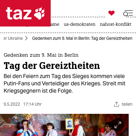

taz zahl ich
hitze
krieg in der ukraine
us-demokraten
nahost-konflikt

taz zahl ich
n der Ukraine
Gedenken zum 9. Mai in Berlin: Tag der Gereiztheiten
taz zahl ich
themen
Gedenken zum 9. Mai in Berlin
Tag der Gereiztheiten
politik
Bei den Feiern zum Tag des Sieges kommen viele
öko
Putin-Fans und Verteidiger des Krieges. Streit mit
Kriegsgegnern ist die Folge.
gesellschaft
9.5.2022
17:14 Uhr
teilen
kultur
sport