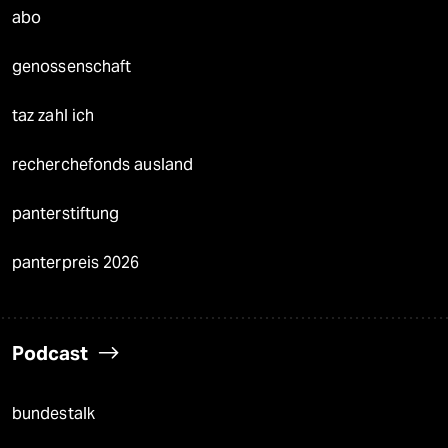
abo
genossenschaft
taz zahl ich
recherchefonds ausland
panterstiftung
panterpreis 2026
Podcast
bundestalk