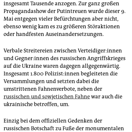
epaper login
insgesamt Tausende anzogen. Zur ganz großen
Propagandashow der Putintreuen wurde dieser 9.
Mai entgegen vieler Befürchtungen aber nicht,
ebenso wenig kam es zu größeren Störaktionen
oder handfesten Auseinandersetzungen.
Verbale Streitereien zwischen Ver­tei­di­ge­r:in­nen
und Geg­ne­r:in­nen des russischen Angriffskrieges
auf die Ukraine waren dagegen allgegenwärtig.
Insgesamt 1.800 Po­li­zis­t:in­nen begleiteten die
Versammlungen und setzten dabei die
umstrittenen Fahnenverbote, neben der
russischen und sowjetischen Fahne
war auch die
ukrainische betroffen, um.
Einzig bei dem offiziellen Gedenken der
russischen Botschaft zu Fuße der monumentalen