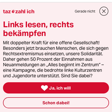
Laßt uns lieber eine Rätedemokratie einführen.
taz
zahl ich
Gerade nicht

Links lesen, rechts
571 (Profil gelöscht)
5G
bekämpfen
02.11.2017
,
09:21 Uhr
@pitpit pat:
Mit doppelter Kraft für eine offene Gesellschaft!
"Laßt uns lieber eine Rätedemokratie
Besonders jetzt brauchen Menschen, die sich gegen
einführen."
Rechtsextremismus einsetzen, unsere Solidarität.
Nö.
Daher gehen 50 Prozent der Einnahmen aus
Lasst uns ein Apfelbäumchen
Neuanmeldungen an „Alles beginnt im Zentrum“ –
pflanzen. Bringt mehr...
eine Kampagne, die bedrohte linke Kulturzentren
und Jugendorte unterstützt. Sind Sie dabei?
Pink
P

Ja, ich will
01.11.2017
,
14:49 Uhr
Was für ein konfuses Konstrukt.
Schon dabei!
Wir haben ein Grundgesetz und die
Gesetzesbrüche in diesem unserem Lande - so