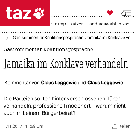

taz zahl ich
bergsteigen
usa unter trump
katzen
landtagswahl in sachs

taz zahl ich
25
Gastkommentar Koalitionsgespräche: Jamaika im Konklave ver
taz zahl ich
Gastkommentar Koalitionsgespräche
themen
Jamaika im Konklave verhandeln
politik
öko
Kommentar von
Claus Leggewie
und
Claus ­Leggewie
gesellschaft
Die Parteien sollten hinter verschlossenen Türen
verhandeln, professionell moderiert – warum nicht
kultur
auch mit einem Bürgerbeirat?
sport
1.11.2017
11:59 Uhr
teilen