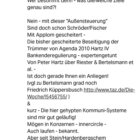
Wer bestimmt denn - was die/welche Ziele
genau sind?!
Nein - mit dieser "Außensteuerung"
Sind doch schon Schröder/Fischer
Mit Applom gescheitert -
Die bisher gescheiterte Beseitigung der
Trümmer von Agenda 2010 Hartz IV
Bankenderegulierung - expertengetunt
Von Peter Hartz über Riester & Bertelsmann et
al. -
Ist doch gerade Ihnen ein Anliegen!
(vgl zu Bertelsmann grad noch
Friedrich Küppersbusch
http://www.taz.de/Die-
Woche/!5456755/
)
&
kurz - Die hier gehypten Kommuni-Systeme
sind mir gut geläufig!
Mögen in Konzernen - innercircle -
Auch laufen - bekannt.
Aber seit Stein/Hardenbergschem