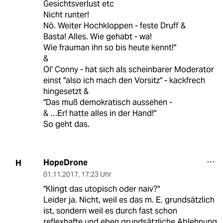
Gesichtsverlust etc
Nicht runter!
Nö. Weiter Hochkloppen - feste Druff &
Basta! Alles. Wie gehabt - wa!
Wie frauman ihn so bis heute kennt!"
&
Ol' Conny - hat sich als scheinbarer Moderator
einst "also ich mach den Vorsitz" - kackfrech
hingesetzt &
"Das muß demokratisch aussehen -
& …Er! hatte alles in der Hand!"
So geht das.
HopeDrone
H
01.11.2017
,
17:23 Uhr
"Klingt das utopisch oder naiv?"
Leider ja. Nicht, weil es das m. E. grundsätzlich
ist, sondern weil es durch fast schon
reflexhafte und eben grundsätzliche Ablehnung