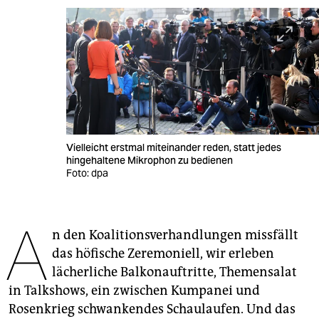
berlin
nord
wahrheit
verlag
verlag
Vielleicht erstmal miteinander reden, statt jedes
veranstaltungen
hingehaltene Mikrophon zu bedienen
Foto: dpa
shop
fragen & hilfe
A
n den Koalitionsverhandlungen missfällt
unterstützen
das höfische Zeremoniell, wir erleben
abo
lächerliche Balkonauftritte, Themen­salat
in Talkshows, ein zwischen Kumpanei und
genossenschaft
Rosenkrieg schwankendes Schaulaufen. Und das