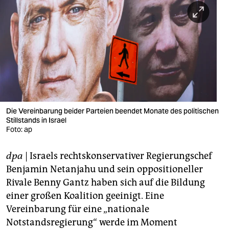
berlin
nord
wahrheit
verlag
verlag
veranstaltungen
Die Vereinbarung beider Parteien beendet Monate des politischen
Stillstands in Israel
Foto: ap
shop
fragen & hilfe
dpa
| Israels rechtskonservativer Regierungschef
Benjamin Netanjahu und sein oppositioneller
unterstützen
Rivale Benny Gantz haben sich auf die Bildung
abo
einer großen Koalition geeinigt. Eine
Vereinbarung für eine „nationale
genossenschaft
Notstandsregierung“ werde im Moment