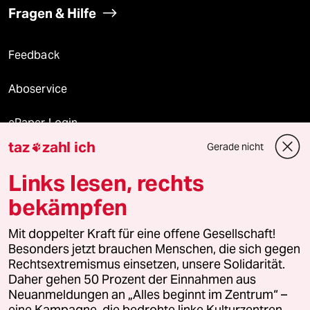
Fragen & Hilfe
Feedback
Aboservice
ePaper Login
taz
zahl ich
Gerade nicht

Downloads für Abonnierende
Links lesen, rechts
bekämpfen
© 2026 taz Verlags und Vertriebs GmbH
Alle Rechte vorbehalten. Bei rechtlichen Fragen oder für Genehmigungen
Mit doppelter Kraft für eine offene Gesellschaft!
wenden Sie sich bitte an
lizenzen@taz.de
Besonders jetzt brauchen Menschen, die sich gegen
Rechtsextremismus einsetzen, unsere Solidarität.
Daher gehen 50 Prozent der Einnahmen aus
Feedback
Redaktionsstatut
Kommune-Richtlinien
KI-
Neuanmeldungen an „Alles beginnt im Zentrum“ –