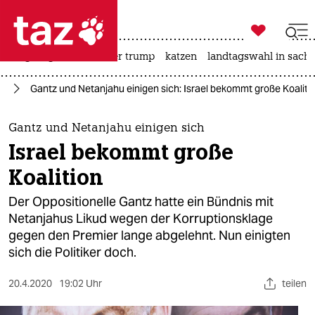

taz zahl ich
bergsteigen
usa unter trump
katzen
landtagswahl in sachs

taz zahl ich
st
Gantz und Netanjahu einigen sich: Israel bekommt große Koaliti
taz zahl ich
themen
Gantz und Netanjahu einigen sich
Israel bekommt große
politik
Koalition
öko
Der Oppositionelle Gantz hatte ein Bündnis mit
Netanjahus Likud wegen der Korruptionsklage
gesellschaft
gegen den Premier lange abgelehnt. Nun einigten
sich die Politiker doch.
kultur
sport
20.4.2020
19:02 Uhr
teilen