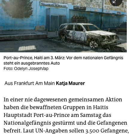
berlin
nord
wahrheit
verlag
verlag
Port-au-Prince, Haiti am 3. März: Vor dem nationalen Gefängnis
steht ein ausgebranntes Auto
veranstaltungen
Foto: Odelyn Joseph/ap
shop
Aus Frankfurt Am Main
Katja Maurer
fragen & hilfe
unterstützen
In einer nie dagewesenen gemeinsamen Aktion
haben die bewaffneten Gruppen in Haitis
abo
Hauptstadt Port-au-Prince am Samstag das
Nationalgefängnis gestürmt und die Gefangenen
genossenschaft
befreit. Laut UN-Angaben sollen 3.500 Gefangene,