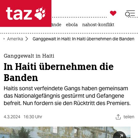

taz zahl ich
ceuta
rente
waldbrände
ebola
nahost-konflikt

taz zahl ich
Amerika
Ganggewalt in Haiti: In Haiti übernehmen die Banden
taz zahl ich
themen
Ganggewalt in Haiti
In Haiti übernehmen die
politik
Banden
öko
Haitis sonst verfeindete Gangs haben gemeinsam
das Nationalgefängnis gestürmt und Gefangene
gesellschaft
befreit. Nun fordern sie den Rücktritt des Premiers.
kultur
4.3.2024
16:30 Uhr
teilen
sport