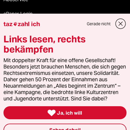
ePaper Login
taz
zahl ich
Gerade nicht

Downloads für Abonnierende
Links lesen, rechts
bekämpfen
© 2026 taz Verlags und Vertriebs GmbH
Mit doppelter Kraft für eine offene Gesellschaft!
Alle Rechte vorbehalten. Bei rechtlichen Fragen oder für Genehmigungen
wenden Sie sich bitte an
lizenzen@taz.de
Besonders jetzt brauchen Menschen, die sich gegen
Rechtsextremismus einsetzen, unsere Solidarität.
Daher gehen 50 Prozent der Einnahmen aus
Feedback
Redaktionsstatut
Kommune-Richtlinien
KI-
Neuanmeldungen an „Alles beginnt im Zentrum“ –
eine Kampagne, die bedrohte linke Kulturzentren
Leitlinie
Informant
Datenschutz
Impressum
AGB
und Jugendorte unterstützt. Sind Sie dabei?
Seitenwende
Einwilligungen widerrufen (Ads)

Ja, ich will