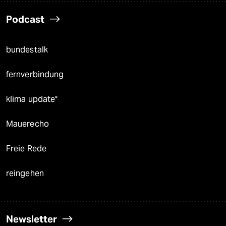
Podcast
bundestalk
fernverbindung
klima update°
Mauerecho
Freie Rede
reingehen
Newsletter