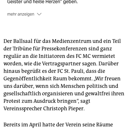
Geister und heiße Herzen“ geben.
mehr anzeigen
Mit der Technik
hilft der Chaos Computer Club. Der
Bürgerfunk „Freies Sender Kombinat“ wird ein
Sendestudio betreiben.
Der Ballsaal für das Medienzentrum und ein Teil
Arbeitsplätze
zum Schreiben, um Interviews zu
der Tribüne für Pressekonferenzen sind ganz
führen, Diskussionen zu veranstalten soll es geben,
regulär an die Initiatoren des FC MC vermietet
dazu Studios für Audio und Video.
worden, wie die Vertragspartner sagen. Darüber
Zielgruppe
sind JournalistInnen, Medien- und
hinaus begrüßt es der FC St. Pauli, dass die
Kulturschaffende aller Formate, festangestellte wie
Gegenöffentlichkeit Raum bekommt. „Wir freuen
freie, Professionelle wie Amateure.
uns darüber, wenn sich Menschen politisch und
Geboten
werden Kontakte und Gespräche mit
gesellschaftlich organisieren und gewaltfrei ihren
Vertretern der Nichtregierungsorganisationen und
Protest zum Ausdruck bringen“, sagt
G20-Kritiker.
Vereinssprecher Christoph Pieper.
Bereits im April hatte der Verein seine Räume