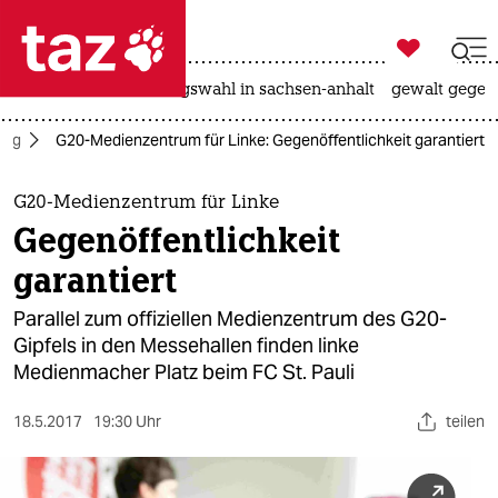

taz zahl ich
hitze
surfen
landtagswahl in sachsen-anhalt
gewalt gegen

taz zahl ich
urg
G20-Medienzentrum für Linke: Gegenöffentlichkeit garantiert
taz zahl ich
themen
G20-Medienzentrum für Linke
Gegenöffentlichkeit
politik
garantiert
öko
Parallel zum offiziellen Medienzentrum des G20-
Gipfels in den Messehallen finden linke
gesellschaft
Medienmacher Platz beim FC St. Pauli
kultur
18.5.2017
19:30 Uhr
teilen
sport