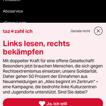
Aboservice
ePaper Login
taz
zahl ich
Gerade nicht

Downloads für Abonnierende
Links lesen, rechts
bekämpfen
© 2026 taz Verlags und Vertriebs GmbH
Alle Rechte vorbehalten. Bei rechtlichen Fragen oder für Genehmigungen
Mit doppelter Kraft für eine offene Gesellschaft!
wenden Sie sich bitte an
lizenzen@taz.de
Besonders jetzt brauchen Menschen, die sich gegen
Rechtsextremismus einsetzen, unsere Solidarität.
Daher gehen 50 Prozent der Einnahmen aus
Feedback
Redaktionsstatut
Kommune-Richtlinien
KI-
Neuanmeldungen an „Alles beginnt im Zentrum“ –
eine Kampagne, die bedrohte linke Kulturzentren
Leitlinie
Informant
Datenschutz
Impressum
AGB
und Jugendorte unterstützt. Sind Sie dabei?
Seitenwende
Einwilligungen widerrufen (Ads)

Ja, ich will