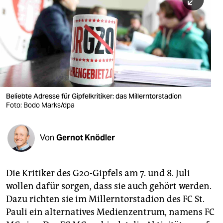
berlin
nord
wahrheit
verlag
verlag
Beliebte Adresse für Gipfelkritiker: das Millerntorstadion
Foto: Bodo Marks/dpa
veranstaltungen
shop
Von
Gernot Knödler
fragen & hilfe
unterstützen
Die Kritiker des G20-Gipfels am 7. und 8. Juli
wollen dafür sorgen, dass sie auch gehört werden.
abo
Dazu richten sie im Millerntorstadion des FC St.
genossenschaft
Pauli ein alternatives Medienzen­trum, namens FC