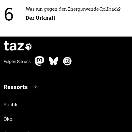
6
Was tun gegen den Energiewende-Rollback?
Der Urknall
taz

Folgen Sie uns
Ressorts
Politik
Öko