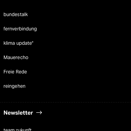
bundestalk
fernverbindung
klima update°
Mauerecho
Freie Rede
reingehen
Newsletter
team zukunft