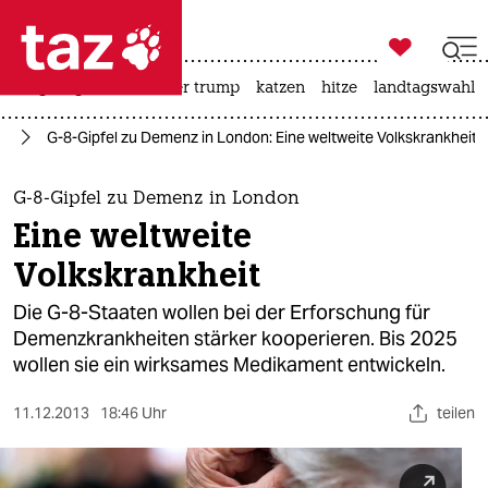

taz zahl ich
bergsteigen
usa unter trump
katzen
hitze
landtagswahl i

taz zahl ich
ge
G-8-Gipfel zu Demenz in London: Eine weltweite Volkskrankheit
taz zahl ich
themen
G-8-Gipfel zu Demenz in London
Eine weltweite
politik
Volkskrankheit
öko
Die G-8-Staaten wollen bei der Erforschung für
Demenzkrankheiten stärker kooperieren. Bis 2025
gesellschaft
wollen sie ein wirksames Medikament entwickeln.
kultur
11.12.2013
18:46 Uhr
teilen
sport