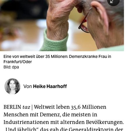
berlin
nord
wahrheit
verlag
verlag
Eine von weltweit über 35 Millionen: Demenzkranke Frau in
Frankfurt/Oder
veranstaltungen
Bild: dpa
shop
fragen & hilfe
Von
Heike Haarhoff
unterstützen
BERLIN
taz
|
Weltweit leben 35,6 Millionen
abo
Menschen mit Demenz, die meisten in
genossenschaft
Industrienationen mit alternden Bevölkerungen.
„Und jährlich“, das gab die Generaldirektorin der