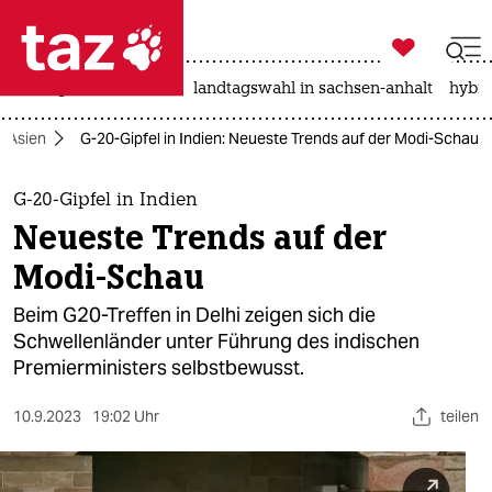

taz zahl ich
niedrigwasser
rente
landtagswahl in sachsen-anhalt
hybri

taz zahl ich
Asien
G-20-Gipfel in Indien: Neueste Trends auf der Modi-Schau
taz zahl ich
themen
G-20-Gipfel in Indien
Neueste Trends auf der
politik
Modi-Schau
öko
Beim G20-Treffen in Delhi zeigen sich die
Schwellenländer unter Führung des indischen
gesellschaft
Premierministers selbstbewusst.
kultur
10.9.2023
19:02 Uhr
teilen
sport