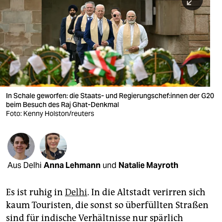
berlin
nord
wahrheit
verlag
verlag
In Schale geworfen: die Staats- und Re­gie­rungs­che­f:in­nen der G20
beim Besuch des Raj Ghat-Denkmal
veranstaltungen
Foto: Kenny Holston/reuters
shop
fragen & hilfe
unterstützen
Aus Delhi
Anna Lehmann
und
Natalie Mayroth
abo
Es ist ruhig in
Delhi
. In die Altstadt verirren sich
genossenschaft
kaum Touristen, die sonst so überfüllten Straßen
sind für indische Verhältnisse nur spärlich