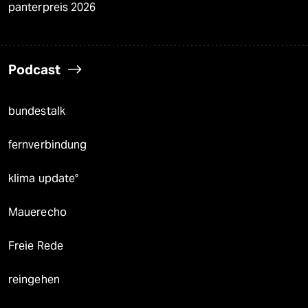
panterpreis 2026
Podcast
bundestalk
fernverbindung
klima update°
Mauerecho
Freie Rede
reingehen