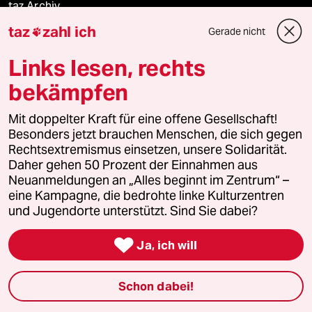
taz Archiv
taz
zahl ich
Gerade nicht

Links lesen, rechts
Mehr taz Angebote
bekämpfen
Reisen
Mit doppelter Kraft für eine offene Gesellschaft!
Besonders jetzt brauchen Menschen, die sich gegen
Kantine
Rechtsextremismus einsetzen, unsere Solidarität.
Daher gehen 50 Prozent der Einnahmen aus
Neuanmeldungen an „Alles beginnt im Zentrum“ –
Shop
eine Kampagne, die bedrohte linke Kulturzentren
und Jugendorte unterstützt. Sind Sie dabei?
Anzeigen

Ja, ich will
Fragen & Hilfe
Schon dabei!