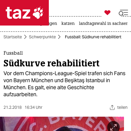

taz zahl ich
ceuta
hitze
bergsteigen
katzen
landtagswahl in sachsen-

taz zahl ich
Startseite
Schwerpunkte
Fussball: Südkurve rehabilitiert
taz zahl ich
themen
Fussball
Südkurve rehabilitiert
politik
Vor dem Champions-League-Spiel trafen sich Fans
öko
von Bayern München und Beşiktaş Istanbul in
München. Es galt, eine alte Geschichte
gesellschaft
aufzuarbeiten.
kultur
21.2.2018
16:34 Uhr
teilen
sport