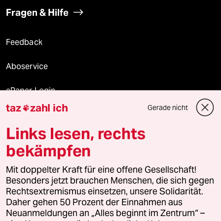
Fragen & Hilfe
Feedback
Aboservice
ePaper Login
taz
zahl ich
Gerade nicht

Downloads für Abonnierende
Links lesen, rechts
bekämpfen
© 2026 taz Verlags und Vertriebs GmbH
Mit doppelter Kraft für eine offene Gesellschaft!
Alle Rechte vorbehalten. Bei rechtlichen Fragen oder für Genehmigungen
wenden Sie sich bitte an
lizenzen@taz.de
Besonders jetzt brauchen Menschen, die sich gegen
Rechtsextremismus einsetzen, unsere Solidarität.
Daher gehen 50 Prozent der Einnahmen aus
Feedback
Redaktionsstatut
Kommune-Richtlinien
KI-
Neuanmeldungen an „Alles beginnt im Zentrum“ –