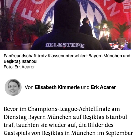
berlin
nord
wahrheit
verlag
verlag
Fanfreundschaft trotz Klassenunterschied: Bayern München und
Beşiktaş Istanbul
veranstaltungen
Foto: Erk Acarer
shop
Von
Elisabeth Kimmerle
und
Erk Acarer
fragen & hilfe
unterstützen
Bevor im Champions-League-Achtelfinale am
abo
Dienstag Bayern München auf Beşiktaş Istanbul
traf, tauchten sie wieder auf, die Bilder des
genossenschaft
Gastspiels von Beşiktaş in München im September