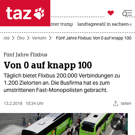

taz zahl ich
nahost-konflikt
usa unter trump
landtagswahl in sachsen-an

taz zahl ich
tseite
Öko
Verkehr
Fünf Jahre Flixbus: Von 0 auf knapp 100
taz zahl ich
themen
Fünf Jahre Flixbus
Von 0 auf knapp 100
politik
Täglich bietet Flixbus 200.000 Verbindungen zu
öko
1.200 Zielorten an. Die Busfirma hat es zum
umstrittenen Fast-Monopolisten gebracht.
gesellschaft
13.2.2018
10:34 Uhr
teilen
kultur
sport