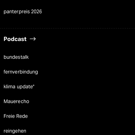
panterpreis 2026
Podcast
bundestalk
fernverbindung
klima update°
Mauerecho
Freie Rede
reingehen