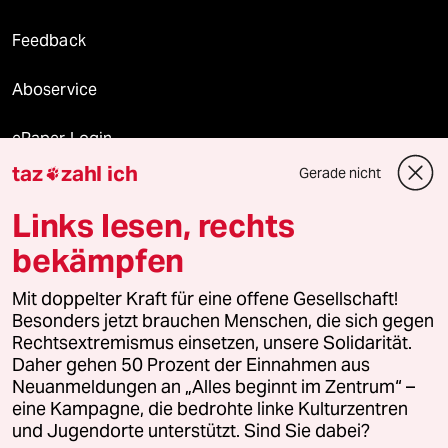
Feedback
Aboservice
ePaper Login
taz
zahl ich
Gerade nicht

Downloads für Abonnierende
Links lesen, rechts
bekämpfen
© 2026 taz Verlags und Vertriebs GmbH
Mit doppelter Kraft für eine offene Gesellschaft!
Alle Rechte vorbehalten. Bei rechtlichen Fragen oder für Genehmigungen
wenden Sie sich bitte an
lizenzen@taz.de
Besonders jetzt brauchen Menschen, die sich gegen
Rechtsextremismus einsetzen, unsere Solidarität.
Daher gehen 50 Prozent der Einnahmen aus
Feedback
Redaktionsstatut
Kommune-Richtlinien
KI-
Neuanmeldungen an „Alles beginnt im Zentrum“ –
eine Kampagne, die bedrohte linke Kulturzentren
Leitlinie
Informant
Datenschutz
Impressum
AGB
und Jugendorte unterstützt. Sind Sie dabei?