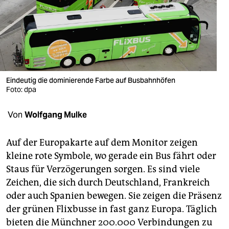
berlin
nord
wahrheit
verlag
Eindeutig die dominierende Farbe auf Busbahnhöfen
Foto: dpa
verlag
veranstaltungen
Von
Wolfgang Mulke
shop
Auf der Europakarte auf dem Monitor zeigen
fragen & hilfe
kleine rote Symbole, wo gerade ein Bus fährt oder
Staus für Verzögerungen sorgen. Es sind viele
unterstützen
Zeichen, die sich durch Deutschland, Frankreich
abo
oder auch Spanien bewegen. Sie zeigen die Präsenz
der grünen Flixbusse in fast ganz Europa. Täglich
genossenschaft
bieten die Münchner 200.000 Verbindungen zu