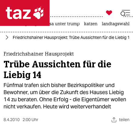

taz zahl ich
hitze
bergsteigen
usa unter trump
katzen
landtagswahl i

taz zahl ich
in
Friedrichshainer Hausprojekt: Trübe Aussichten für die Liebig 14
taz zahl ich
themen
Friedrichshainer Hausprojekt
Trübe Aussichten für die
politik
Liebig 14
öko
Fünfmal trafen sich bisher Bezirkspolitiker und
Bewohner, um über die Zukunft des Hauses Liebig
gesellschaft
14 zu beraten. Ohne Erfolg - die Eigentümer wollen
nicht verkaufen. Heute wird weiterverhandelt
kultur
sport
8.4.2010
2:00 Uhr
teilen