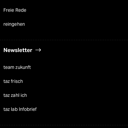
Freie Rede
reingehen
Newsletter
team zukunft
taz frisch
taz zahl ich
taz lab Infobrief