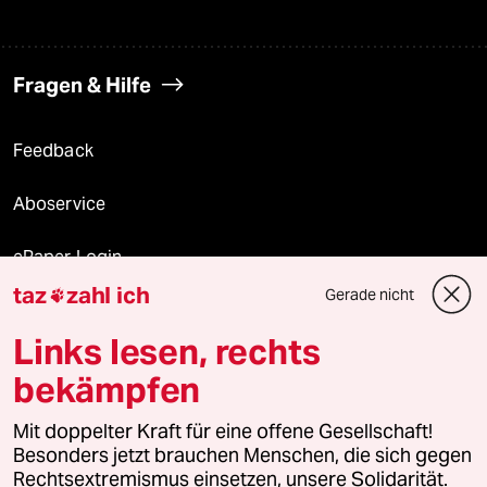
Fragen & Hilfe
Feedback
Aboservice
ePaper Login
taz
zahl ich
Gerade nicht

Downloads für Abonnierende
Links lesen, rechts
bekämpfen
© 2026 taz Verlags und Vertriebs GmbH
Mit doppelter Kraft für eine offene Gesellschaft!
Alle Rechte vorbehalten. Bei rechtlichen Fragen oder für Genehmigungen
wenden Sie sich bitte an
lizenzen@taz.de
Besonders jetzt brauchen Menschen, die sich gegen
Rechtsextremismus einsetzen, unsere Solidarität.