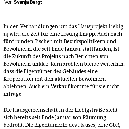
berlin
Von
Svenja Bergt
nord
wahrheit
In den Verhandlungen um das
Hausprojekt Liebig
14
wird die Zeit für eine Lösung knapp. Auch nach
verlag
fünf runden Tischen mit Bezirkspolitikern und
Bewohnern, die seit Ende Januar stattfanden, ist
verlag
die Zukunft des Projekts nach Berichten von
veranstaltungen
Bewohnern unklar. Kernproblem bleibe weiterhin,
dass die Eigentümer des Gebäudes eine
shop
Kooperation mit den aktuellen Bewohnern
fragen & hilfe
ablehnen. Auch ein Verkauf komme für sie nicht
infrage.
unterstützen
abo
Die Hausgemeinschaft in der Liebigstraße sieht
sich bereits seit Ende Januar von Räumung
genossenschaft
bedroht. Die Eigentümerin des Hauses, eine GbR,