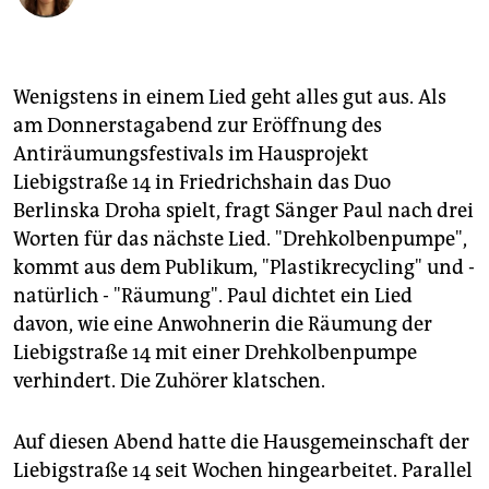
berlin
nord
Wenigstens in einem Lied geht alles gut aus. Als
wahrheit
am Donnerstagabend zur Eröffnung des
verlag
Antiräumungsfestivals im Hausprojekt
Liebigstraße 14 in Friedrichshain das Duo
verlag
Berlinska Droha spielt, fragt Sänger Paul nach drei
veranstaltungen
Worten für das nächste Lied. "Drehkolbenpumpe",
kommt aus dem Publikum, "Plastikrecycling" und -
shop
natürlich - "Räumung". Paul dichtet ein Lied
fragen & hilfe
davon, wie eine Anwohnerin die Räumung der
Liebigstraße 14 mit einer Drehkolbenpumpe
unterstützen
verhindert. Die Zuhörer klatschen.
abo
Auf diesen Abend hatte die Hausgemeinschaft der
genossenschaft
Liebigstraße 14 seit Wochen hingearbeitet. Parallel