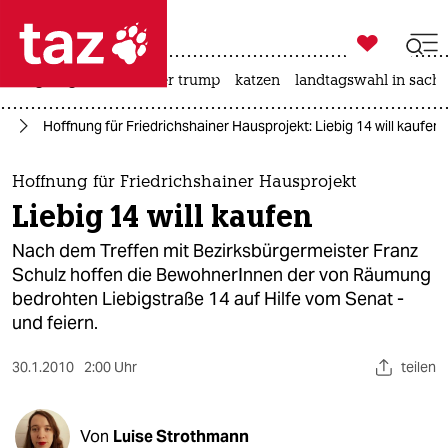

taz zahl ich
bergsteigen
usa unter trump
katzen
landtagswahl in sachs

taz zahl ich
in
Hoffnung für Friedrichshainer Hausprojekt: Liebig 14 will kaufen
taz zahl ich
themen
Hoffnung für Friedrichshainer Hausprojekt
Liebig 14 will kaufen
politik
Nach dem Treffen mit Bezirksbürgermeister Franz
öko
Schulz hoffen die BewohnerInnen der von Räumung
bedrohten Liebigstraße 14 auf Hilfe vom Senat -
gesellschaft
und feiern.
kultur
30.1.2010
2:00 Uhr
teilen
sport
Von
Luise Strothmann