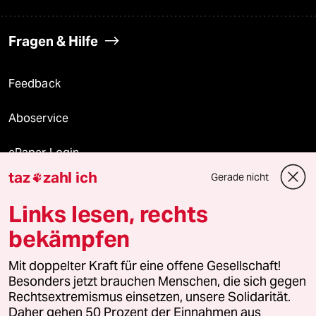
Fragen & Hilfe
Feedback
Aboservice
ePaper Login
taz
zahl ich
Gerade nicht

Downloads für Abonnierende
Links lesen, rechts
bekämpfen
© 2026 taz Verlags und Vertriebs GmbH
Mit doppelter Kraft für eine offene Gesellschaft!
Alle Rechte vorbehalten. Bei rechtlichen Fragen oder für Genehmigungen
wenden Sie sich bitte an
lizenzen@taz.de
Besonders jetzt brauchen Menschen, die sich gegen
Rechtsextremismus einsetzen, unsere Solidarität.
Daher gehen 50 Prozent der Einnahmen aus