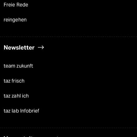
Freie Rede
reingehen
Newsletter
team zukunft
taz frisch
taz zahl ich
taz lab Infobrief