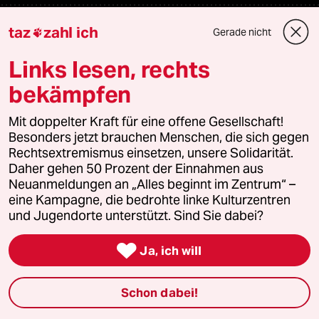
Themen
taz
zahl ich
Gerade nicht

Links lesen, rechts
Krieg in der Ukraine
bekämpfen
Hitze
Mit doppelter Kraft für eine offene Gesellschaft!
Besonders jetzt brauchen Menschen, die sich gegen
Niedrigwasser
Rechtsextremismus einsetzen, unsere Solidarität.
Daher gehen 50 Prozent der Einnahmen aus
Waldbrände
Neuanmeldungen an „Alles beginnt im Zentrum“ –
eine Kampagne, die bedrohte linke Kulturzentren
und Jugendorte unterstützt. Sind Sie dabei?
Verlag

Ja, ich will
Aktuelles
Schon dabei!