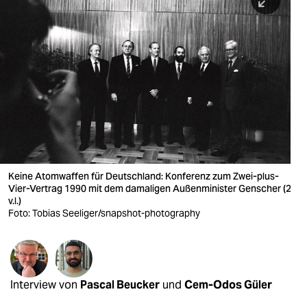
berlin
nord
wahrheit
verlag
verlag
veranstaltungen
shop
Keine Atomwaffen für Deutschland: Konferenz zum Zwei-plus-
Vier-Vertrag 1990 mit dem damaligen Außenminister Genscher (2
fragen & hilfe
v.l.)
Foto: Tobias Seeliger/snapshot-photography
unterstützen
abo
genossenschaft
Interview von
Pascal Beucker
und
Cem-Odos Güler