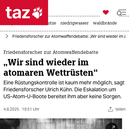

taz zahl ich
krieg in der ukraine
hitze
niedrigwasser
waldbrände

taz zahl ich
ne
Friedensforscher zur Atomwaffendebatte: „Wir sind wieder im a
taz zahl ich
themen
Friedensforscher zur Atomwaffendebatte
„Wir sind wieder im
politik
atomaren Wettrüsten“
öko
Eine Rüstungskontrolle ist kaum mehr möglich, sagt
Friedensforscher Ulrich Kühn. Die Eskalation um
gesellschaft
US-Atom-U-Boote bereitet ihm aber keine Sorgen.
kultur
4.8.2025
19:51 Uhr
teilen
sport