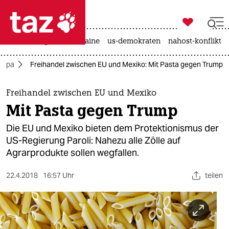

taz zahl ich
hitze
krieg in der ukraine
us-demokraten
nahost-konflikt

taz zahl ich
ropa
Freihandel zwischen EU und Mexiko: Mit Pasta gegen Trump
taz zahl ich
themen
Freihandel zwischen EU und Mexiko
Mit Pasta gegen Trump
politik
Die EU und Mexiko bieten dem Protektionismus der
öko
US-Regierung Paroli: Nahezu alle Zölle auf
Agrarprodukte sollen wegfallen.
gesellschaft
22.4.2018
16:57 Uhr
teilen
kultur
sport