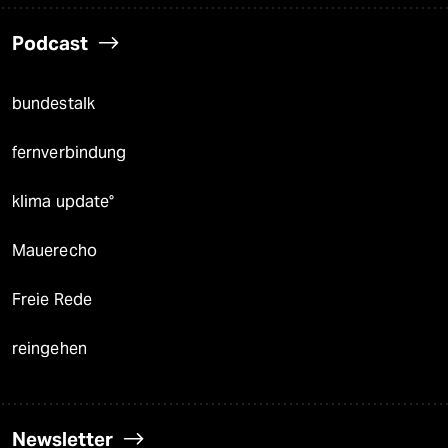
Podcast
bundestalk
fernverbindung
klima update°
Mauerecho
Freie Rede
reingehen
Newsletter