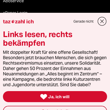
Aboservice
ePaper Login
taz
zahl ich
Gerade nicht

Downloads für Abonnierende
Links lesen, rechts
bekämpfen
© 2026 taz Verlags und Vertriebs GmbH
Mit doppelter Kraft für eine offene Gesellschaft!
Alle Rechte vorbehalten. Bei rechtlichen Fragen oder für Genehmigungen
wenden Sie sich bitte an
lizenzen@taz.de
Besonders jetzt brauchen Menschen, die sich gegen
Rechtsextremismus einsetzen, unsere Solidarität.
Daher gehen 50 Prozent der Einnahmen aus
Feedback
Redaktionsstatut
Kommune-Richtlinien
KI-
Neuanmeldungen an „Alles beginnt im Zentrum“ –
eine Kampagne, die bedrohte linke Kulturzentren
Leitlinie
Informant
Datenschutz
Impressum
AGB
und Jugendorte unterstützt. Sind Sie dabei?
Seitenwende
Einwilligungen widerrufen (Ads)

Ja, ich will