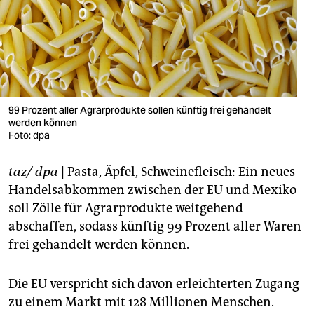
berlin
nord
wahrheit
verlag
99 Prozent aller Agrarprodukte sollen künftig frei gehandelt
verlag
werden können
Foto: dpa
veranstaltungen
taz/ dpa
| Pasta, Äpfel, Schweinefleisch: Ein neues
shop
Handelsabkommen zwischen der EU und Mexiko
fragen & hilfe
soll Zölle für Agrarprodukte weitgehend
abschaffen, sodass künftig 99 Prozent aller Waren
unterstützen
frei gehandelt werden können.
abo
Die EU verspricht sich davon erleichterten Zugang
genossenschaft
zu einem Markt mit 128 Millionen Menschen.