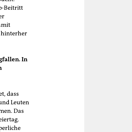
-Beitritt
er
amit
 hinterher
allen. In
n
t, dass
 und Leuten
hmen. Das
eiertag.
perliche