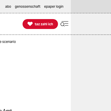
abo
genossenschaft
epaper login

taz zahl ich
taz zahl ich
e scenario