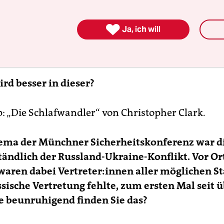

Ja, ich will
rd besser in dieser?
p: „Die Schlafwandler“ von Christopher Clark.
ema der Münchner Sicherheitskonferenz war d
tändlich der Russland-Ukraine-Konflikt. Vor Or
ren dabei Vertrete­r:innen aller möglichen St
ssische Vertretung fehlte, zum ersten Mal seit 
e beunruhigend finden Sie das?