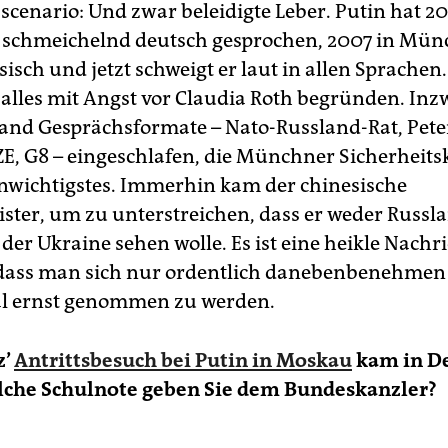
 scenario: Und zwar beleidigte Leber. Putin hat 2
 schmeichelnd deutsch gesprochen, 2007 in Mü
sisch und jetzt schweigt er laut in allen Sprache
 alles mit Angst vor Claudia Roth begründen. In
hand Gesprächsformate – Nato-Russland-Rat, Pet
ZE, G8 – eingeschlafen, die Münchner Sicherheit
unwichtigstes. Immerhin kam der chinesische
ter, um zu unterstreichen, dass er weder Russl
 der Ukraine sehen wolle. Es ist eine heikle Nachr
 dass man sich nur ordentlich danebenbenehme
al ernst genommen zu werden.
z’
Antrittsbesuch bei Putin in Moskau
kam in D
elche Schulnote geben Sie dem Bundeskanzler?