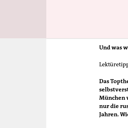
Und was wi
Lektüretip
Das Topth
selbstvers
München wa
nur die ru
Jahren. Wi