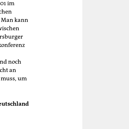
001 im
nchen
n. Man kann
zwischen
ersburger
skonferenz
and noch
icht an
n muss, um
eutschland