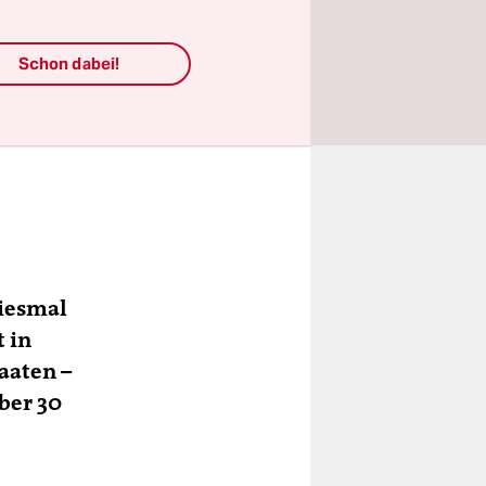
Schon dabei!
iesmal
t in
aaten –
über 30