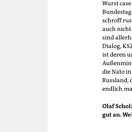
Wurst case
Bundestag
schroff rus
auch nicht
sind aller
Dialog, KS
ist deren 
Außenminis
die Nato in
Russland,
endlich m
Olaf Schol
gut an. W