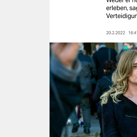
Weder er n
berlin
erleben, sa
nord
Verteidigu
wahrheit
20.2.2022
16:4
verlag
verlag
veranstaltungen
shop
fragen & hilfe
unterstützen
abo
genossenschaft