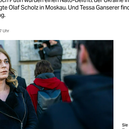
och Putin würden einen Nato-Beitritt der Ukraine 
gte Olaf Scholz in Moskau. Und Tessa Ganserer fin
ng.
7 Uhr
Sie 