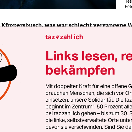
Tes
Fot
r Küppersbusch, was war schlecht vergangene 
taz
zahl ich

Links lesen, r
 in Sicht“–Geraune allerseits.
bekämpfen
Mit doppelter Kraft für eine offene G
brauchen Menschen, die sich vor O
einsetzen, unsere Solidarität. Die ta
beginnt im Zentrum“. 50 Prozent a
bei taz zahl ich gehen – bis zum 30
die linke, selbstverwaltete Orte unte
bevor sie verschwinden. Sind Sie da