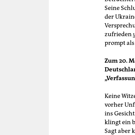
Seine Schl
der Ukrain
Versprechu
zufrieden
prompt als 
Zum 20. M
Deutschlan
„Verfassun
Keine Witz
vorher Unfr
ins Gesich
klingt ein 
Sagt aber 