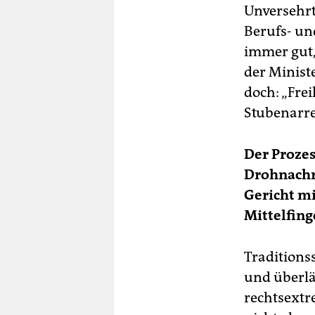
Unversehrt
Berufs- und
immer gut,
der Minist
doch: „Fre
Stubenarre
Der Proze
Drohnachri
Gericht mi
Mittelfing
Traditionss
und überlä
rechtsextr