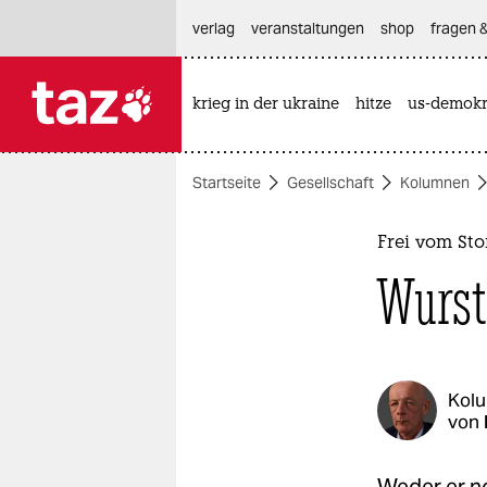
hautnavigation anspringen
hauptinhalt anspringen
footer anspringen
verlag
veranstaltungen
shop
fragen &
krieg in der ukraine
hitze
us-demokr

taz zahl ich
taz zahl ich
Startseite
Gesellschaft
Kolumnen
themen
politik
Frei vom St
Wurst
öko
gesellschaft
kultur
Kol
von
sport