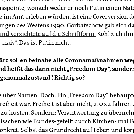
usspointe, wonach weder er noch Putin einen Nato
e im Amt erleben würden, ist eine Coverversion d
ngen des Westens 1990. Gorbatschow gab sich d
und verzichtete auf die Schriftform.
Kohl zieh ihn
„naiv“. Das ist Putin nicht.
ärz sollen beinahe alle Coronamaßnahmen wegf
d heißt das dann nicht „Freedom Day“, sonder
gsnormalzustand“. Richtig so?
e über Namen. Doch: Ein „Freedom Day“ behaupte
eiheit war. Freiheit ist aber nicht, 210 zu fahren
t zu husten. Sondern: Verantwortung zu überne
bisschen wie Bundes-geteilt durch Kirchen- mal F
konkret: Selbst das Grundrecht auf Leben und kör