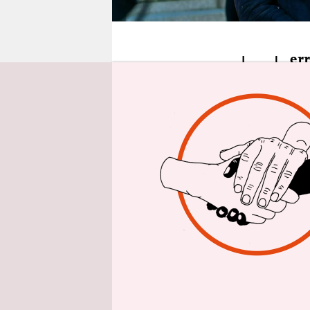
epaper login
H
er
Dies
„Krieg