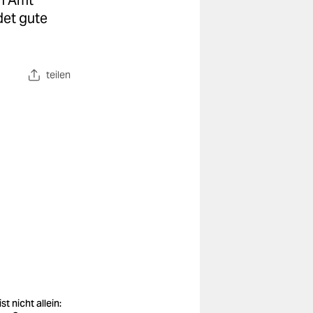
im Amt
det gute
teilen
ist nicht allein: