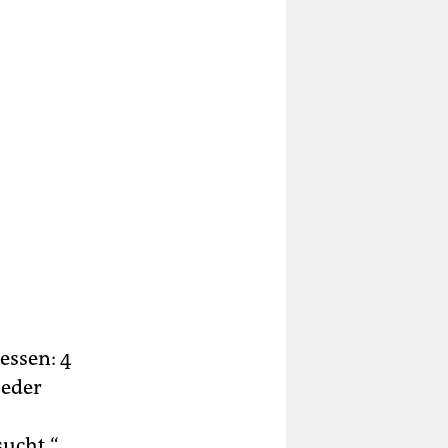
essen: 4
jeder
sucht.“