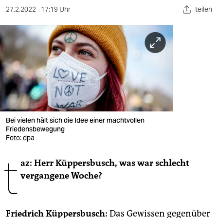
berlin
27.2.2022
17:19 Uhr
teilen
nord
wahrheit
verlag
verlag
veranstaltungen
Bei vielen hält sich die Idee einer machtvollen
shop
Friedensbewegung
Foto: dpa
fragen & hilfe
t
unterstützen
az: Herr Küppersbusch, was war schlecht
vergangene Woche?
abo
genossenschaft
Friedrich Küppersbusch:
Das Gewissen gegenüber