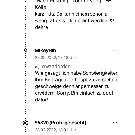
“Nach-Rüstung - kommt Krieg!“ FH
Kölle
kurz - Ja. Da kann einem schon a
weng ratlos & blümerant werden! &!
dehre
MikeyBln
M
28.02.2022
,
15:18 Uhr
@Lowandorder:
Wie gesagt, ich habe Schwierigkeiten
Ihre Beiträge überhaupt zu verstehen,
geschweige denn angemessen zu
erwidern. Sorry. Bin einfach zu doof
dafür!
95820 (Profil gelöscht)
9G
28.02.2022
,
18:01 Uhr