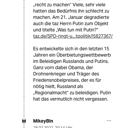
„recht zu machen“ Viele, sehr viele
hatten das Bedürfnis ihn schlecht zu
machen. Am 21. Januar degradierte
auch die taz Herrn Putin zum Objekt
und titelte „Was tun mit Putin?“
taz.de/SPD-ringt-u...tpolitik/!5827367/
Es entwickelte sich in den letzten 15
Jahren ein Überbietungswettbewerb
im Beleidigen Russlands und Putins.
Ganz vorn dabei Obama, der
Drohnenkrieger und Träger des
Friedensnobelpreises, der es für
nötig hielt, Russland als
„Regionalmacht“ zu beleidigen. Putin
hat das vermutlich nicht vergessen.
MikeyBln
M
28.02.2022
,
20:14 Uhr