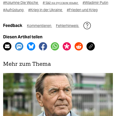
#Kolumne Die Woche
# taz на русском языке
#Wladimir Putin
#Aufrüstung
#Krieg in der Ukraine
#Frieden und Krieg
Feedback
Kommentieren
Fehlerhinweis
Diesen Artikel teilen
Mehr zum Thema