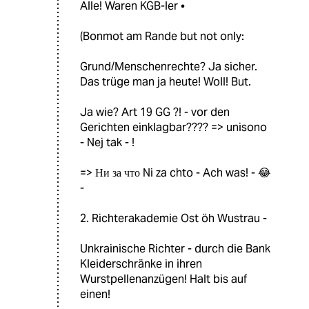
Alle! Waren KGB-ler •
(Bonmot am Rande but not only:
Grund/Menschenrechte? Ja sicher.
Das trüge man ja heute! Woll! But.
Ja wie? Art 19 GG ?! - vor den
Gerichten einklagbar???? => unisono
- Nej tak - !
=> Ни за что Ni za chto - Ach was! - 😂
-
2. Richterakademie Ost öh Wustrau -
Unkrainische Richter - durch die Bank
Kleiderschränke in ihren
Wurstpellenanzügen! Halt bis auf
einen!