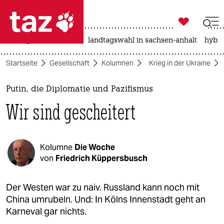

taz zahl ich
niedrigwasser
rente
landtagswahl in sachsen-anhalt
hybri

taz zahl ich
Startseite
Gesellschaft
Kolumnen
Krieg in der Ukraine
taz zahl ich
themen
Putin, die Diplomatie und Pazifismus
Wir sind gescheitert
politik
öko
Kolumne
Die Woche
gesellschaft
von
Friedrich Küppersbusch
kultur
Der Westen war zu naiv. Russland kann noch mit
China umrubeln. Und: In Kölns Innenstadt geht an
sport
Karneval gar nichts.