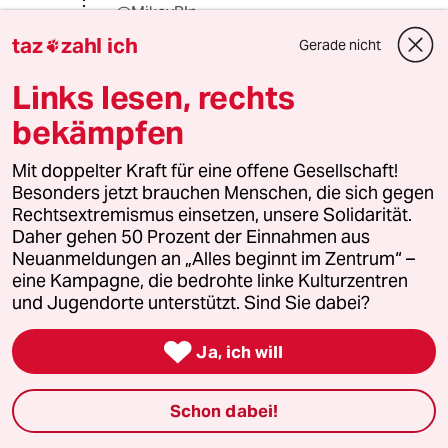
@MikeyBln:
Soll heißen: „Dass wir die Übel, die
taz
zahl ich
Gerade nicht

wir haben, lieber tragen, als zu
unbekannten flieh’n“ (Hamlet)
Links lesen, rechts
bekämpfen
MikeyBln
M
Mit doppelter Kraft für eine offene Gesellschaft!
28.02.2022
,
18:15 Uhr
Besonders jetzt brauchen Menschen, die sich gegen
@95820 (Profil gelöscht):
Rechtsextremismus einsetzen, unsere Solidarität.
"Was besseres als den Putin finden
Daher gehen 50 Prozent der Einnahmen aus
wir überall" (Die Bremer
Neuanmeldungen an „Alles beginnt im Zentrum“ –
Stadtmusikanten)
eine Kampagne, die bedrohte linke Kulturzentren
und Jugendorte unterstützt. Sind Sie dabei?

Ja, ich will
95820 (Profil gelöscht)
9G
28.02.2022
,
23:06 Uhr
@MikeyBln:
Schon dabei!
"Was besseres als den Putin finden