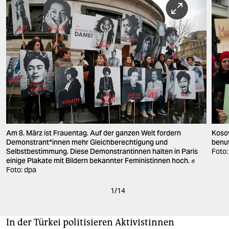
Am 8. März ist Frauentag. Auf der ganzen Welt fordern
Kosov
Demonstrant*innen mehr Gleichberechtigung und
benu
Selbstbestimmung. Diese Demonstrantinnen halten in Paris
Foto:
einige Plakate mit Bildern bekannter Feministinnen hoch. ✊
Foto: dpa
1
/
14
In der Türkei politisieren Aktivistinnen