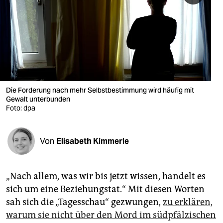
berlin
nord
wahrheit
verlag
verlag
Die Forderung nach mehr Selbstbestimmung wird häufig mit
Gewalt unterbunden
veranstaltungen
Foto: dpa
shop
Von
Elisabeth Kimmerle
fragen & hilfe
unterstützen
„Nach allem, was wir bis jetzt wissen, handelt es
abo
sich um eine Beziehungstat.“ Mit diesen Worten
sah sich die „Tagesschau“ gezwungen,
zu erklären,
genossenschaft
warum sie nicht über den Mord im südpfälzischen