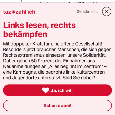
verschärft, aber der Begriff Femizid
hat keinen Eingang gefunden. Das
taz
zahl ich
Gerade nicht

würde ja bedeuten, dass Sexismus
die Basis der Beziehung von Frau und
Links lesen, rechts
Mann wäre und dass die Gesellschaft
bekämpfen
sich vollständig in Frage stellen
müsste. Auch in Frankreich wurden
bisher Tötungsdelikte an Frauen als "
Mit doppelter Kraft für eine offene Gesellschaft!
crime passionnel" abgetan und der
Besonders jetzt brauchen Menschen, die sich gegen
Täter kam in der Regel mit Totschlag
Rechtsextremismus einsetzen, unsere Solidarität.
davon, 5-8 Jahre. Da wo er vielleicht
Daher gehen 50 Prozent der Einnahmen aus
lebenslängliche Haft hätte
Neuanmeldungen an „Alles beginnt im Zentrum“ –
bekommen müssen. Das ist jetzt
eine Kampagne, die bedrohte linke Kulturzentren
anders, aber die Individualisierung
und Jugendorte unterstützt. Sind Sie dabei?
des Tötungsdelikts wurde nicht
aufgehoben, wie auch?

Ja, ich will
Schon dabei!
lions
L
09.03.2018
,
08:21 Uhr