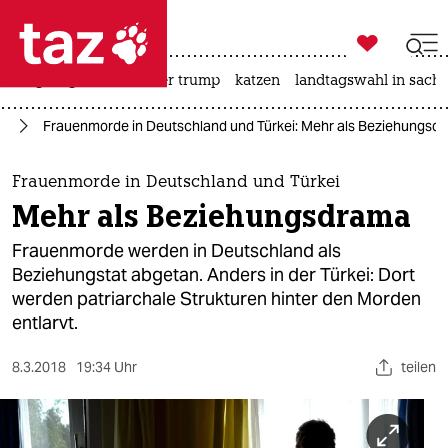

taz zahl ich
bergsteigen
usa unter trump
katzen
landtagswahl in sachs

taz zahl ich
ag
Frauenmorde in Deutschland und Türkei: Mehr als Beziehungsd
taz zahl ich
themen
Frauenmorde in Deutschland und Türkei
Mehr als Beziehungsdrama
politik
Frauenmorde werden in Deutschland als
öko
Beziehungstat abgetan. Anders in der Türkei: Dort
werden patriarchale Strukturen hinter den Morden
gesellschaft
entlarvt.
kultur
8.3.2018
19:34 Uhr
teilen
sport