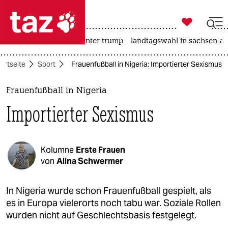

taz zahl ich
nahost-konflikt
usa unter trump
landtagswahl in sachsen-an

taz zahl ich
artseite
Sport
Frauenfußball in Nigeria: Importierter Sexismus
taz zahl ich
themen
Frauenfußball in Nigeria
Importierter Sexismus
politik
öko
Kolumne
Erste Frauen
gesellschaft
von
Alina Schwermer
kultur
In Nigeria wurde schon Frauenfußball gespielt, als
es in Europa vielerorts noch tabu war. Soziale Rollen
sport
wurden nicht auf Geschlechtsbasis festgelegt.