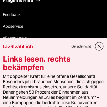
Fragen & Hilfe
Feedback
Aboservice
ePaper Login
taz
zahl ich
Gerade nicht

Downloads für Abonnierende
Links lesen, rechts
bekämpfen
© 2026 taz Verlags und Vertriebs GmbH
Mit doppelter Kraft für eine offene Gesellschaft!
Alle Rechte vorbehalten. Bei rechtlichen Fragen oder für Genehmigungen
wenden Sie sich bitte an
lizenzen@taz.de
Besonders jetzt brauchen Menschen, die sich gegen
Rechtsextremismus einsetzen, unsere Solidarität.
Daher gehen 50 Prozent der Einnahmen aus
Feedback
Redaktionsstatut
Kommune-Richtlinien
KI-
Neuanmeldungen an „Alles beginnt im Zentrum“ –
eine Kampagne, die bedrohte linke Kulturzentren
Leitlinie
Informant
Datenschutz
Impressum
AGB