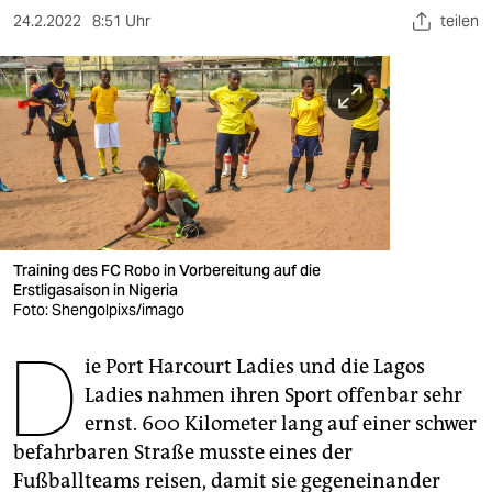
berlin
24.2.2022
8:51 Uhr
teilen
nord
wahrheit
verlag
verlag
veranstaltungen
Training des FC Robo in Vorbereitung auf die
shop
Erstligasaison in Nigeria
Foto: Shengolpixs/imago
fragen & hilfe
D
unterstützen
ie Port Harcourt Ladies und die Lagos
Ladies nahmen ihren Sport offenbar sehr
abo
ernst. 600 Kilometer lang auf einer schwer
befahrbaren Straße musste eines der
genossenschaft
Fußballteams reisen, damit sie gegeneinander