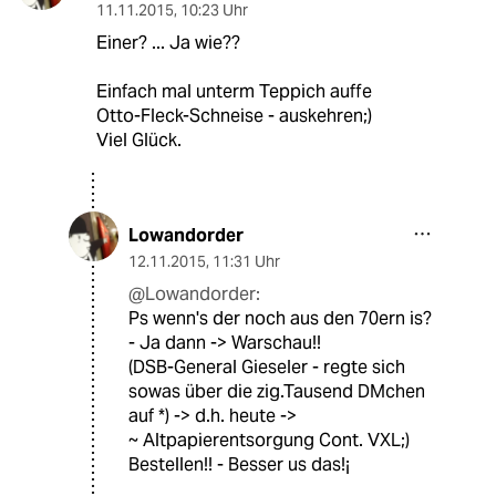
11.11.2015
,
10:23 Uhr
Einer? ... Ja wie??
Einfach mal unterm Teppich auffe
Otto-Fleck-Schneise - auskehren;)
Viel Glück.
Lowandorder
12.11.2015
,
11:31 Uhr
@Lowandorder:
Ps wenn's der noch aus den 70ern is?
- Ja dann -> Warschau!!
(DSB-General Gieseler - regte sich
sowas über die zig.Tausend DMchen
auf *) -> d.h. heute ->
~ Altpapierentsorgung Cont. VXL;)
Bestellen!! - Besser us das!¡