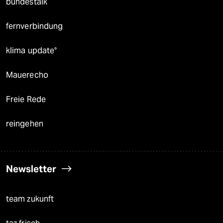
bundestalk
fernverbindung
klima update°
Mauerecho
Freie Rede
reingehen
Newsletter
team zukunft