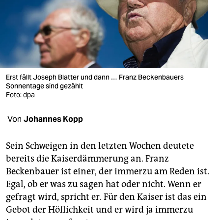
berlin
nord
wahrheit
verlag
Erst fällt Joseph Blatter und dann … Franz Beckenbauers
verlag
Sonnentage sind gezählt
Foto: dpa
veranstaltungen
Von
Johannes Kopp
shop
fragen & hilfe
Sein Schweigen in den letzten Wochen deutete
bereits die Kaiserdämmerung an. Franz
unterstützen
Beckenbauer ist einer, der immerzu am Reden ist.
abo
Egal, ob er was zu sagen hat oder nicht. Wenn er
gefragt wird, spricht er. Für den Kaiser ist das ein
genossenschaft
Gebot der Höflichkeit und er wird ja immerzu