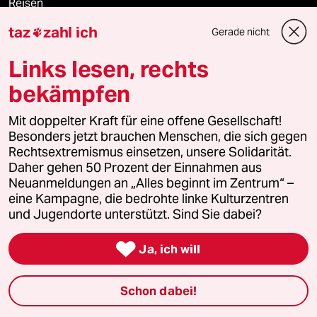
Reisen
taz
zahl ich
Gerade nicht

Kantine
Links lesen, rechts
Shop
bekämpfen
Anzeigen
Mit doppelter Kraft für eine offene Gesellschaft!
Besonders jetzt brauchen Menschen, die sich gegen
Rechtsextremismus einsetzen, unsere Solidarität.
Daher gehen 50 Prozent der Einnahmen aus
Fragen & Hilfe
Neuanmeldungen an „Alles beginnt im Zentrum“ –
eine Kampagne, die bedrohte linke Kulturzentren
und Jugendorte unterstützt. Sind Sie dabei?
Feedback

Ja, ich will
Aboservice
ePaper Login
Schon dabei!