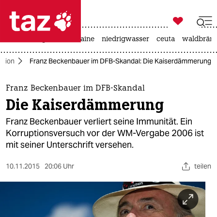

taz zahl ich
hitze
krieg in der ukraine
niedrigwasser
ceuta
waldbrän

taz zahl ich
ption
Franz Beckenbauer im DFB-Skandal: Die Kaiserdämmerung
taz zahl ich
themen
Franz Beckenbauer im DFB-Skandal
Die Kaiserdämmerung
politik
Franz Beckenbauer verliert seine Immunität. Ein
öko
Korruptionsversuch vor der WM-Vergabe 2006 ist
mit seiner Unterschrift versehen.
gesellschaft
10.11.2015
20:06 Uhr
teilen
kultur
sport