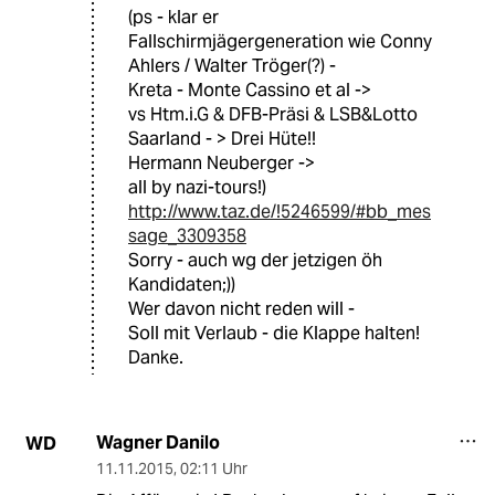
(ps - klar er
Fallschirmjägergeneration wie Conny
Ahlers / Walter Tröger(?) -
Kreta - Monte Cassino et al ->
vs Htm.i.G & DFB-Präsi & LSB&Lotto
Saarland - > Drei Hüte!!
Hermann Neuberger ->
all by nazi-tours!)
http://www.taz.de/!5246599/#bb_mes
sage_3309358
Sorry - auch wg der jetzigen öh
Kandidaten;))
Wer davon nicht reden will -
Soll mit Verlaub - die Klappe halten!
Danke.
Wagner Danilo
WD
11.11.2015
,
02:11 Uhr