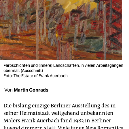
berlin
nord
wahrheit
verlag
verlag
veranstaltungen
Farbschichten und (innere) Landschaften, in vielen Arbeitsgängen
übermalt (Ausschnitt)
shop
Foto: The Estate of Frank Auerbach
fragen & hilfe
Von
Martin Conrads
unterstützen
Die bislang einzige Berliner Ausstellung des in
abo
seiner Heimatstadt weitgehend unbekannten
genossenschaft
Malers Frank Auerbach fand 1983 in Berliner
Jugendzimmern statt: Viele junge New Romantics