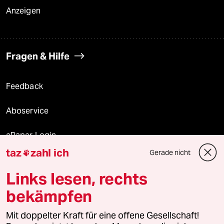
Anzeigen
Fragen & Hilfe
Feedback
Aboservice
ePaper Login
taz
zahl ich
Gerade nicht

Downloads für Abonnierende
Links lesen, rechts
bekämpfen
© 2026 taz Verlags und Vertriebs GmbH
Mit doppelter Kraft für eine offene Gesellschaft!
Alle Rechte vorbehalten. Bei rechtlichen Fragen oder für Genehmigungen
wenden Sie sich bitte an
lizenzen@taz.de