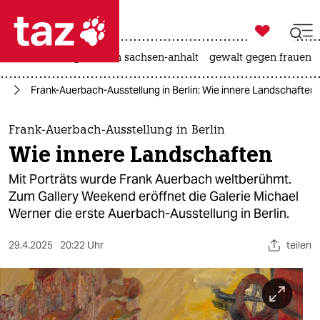

taz zahl ich
hitze
landtagswahl in sachsen-anhalt
gewalt gegen frauen

taz zahl ich
te
Frank-Auerbach-Ausstellung in Berlin: Wie innere Landschaften
taz zahl ich
themen
Frank-Auerbach-Ausstellung in Berlin
Wie innere Landschaften
politik
Mit Porträts wurde Frank Auerbach weltberühmt.
öko
Zum Gallery Weekend eröffnet die Galerie Michael
Werner die erste Auerbach-Ausstellung in Berlin.
gesellschaft
29.4.2025
20:22 Uhr
teilen
kultur
sport