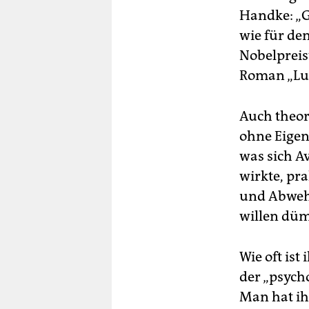
Handke: „G
wie für de
Nobelpreis
Roman „Lus
Auch theor
ohne Eigens
was sich A
wirkte, pra
und Abwehr
willen dümm
Wie oft is
der „psych
Man hat ih