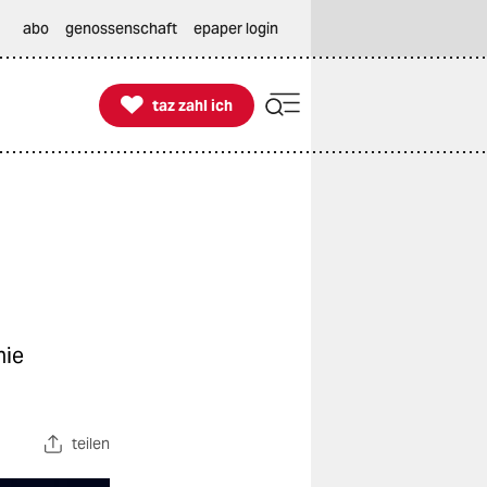
abo
genossenschaft
epaper login

taz zahl ich
taz zahl ich
nie
teilen