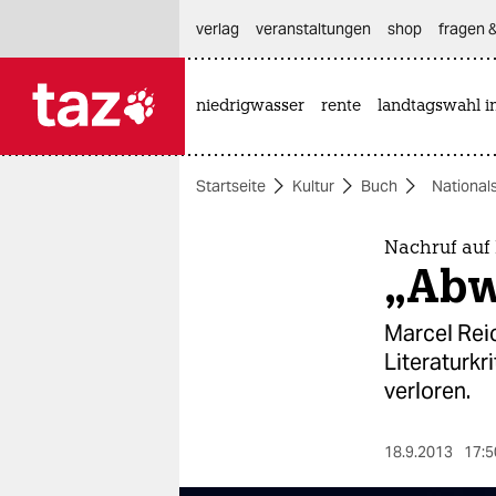
hautnavigation anspringen
hauptinhalt anspringen
footer anspringen
verlag
veranstaltungen
shop
fragen &
niedrigwasser
rente
landtagswahl i

taz zahl ich
taz zahl ich
Startseite
Kultur
Buch
National
themen
politik
Nachruf auf 
„Abwe
öko
Marcel Reic
gesellschaft
Literaturkr
verloren.
kultur
sport
18.9.2013
17:5