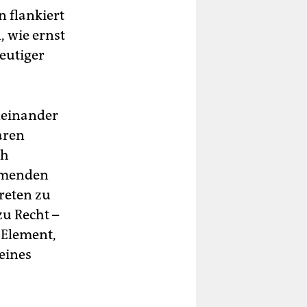
n flankiert
, wie ernst
eutiger
oneinander
aren
ch
emmenden
reten zu
zu Recht –
 Element,
 eines