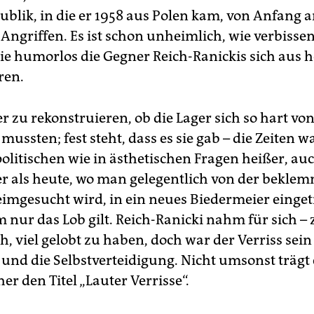
blik, in die er 1958 aus Polen kam, von Anfang a
Angriffen. Es ist schon unheimlich, wie verbissen
ie humorlos die Gegner Reich-Ranickis sich aus h
ren.
er zu rekonstruieren, ob die Lager sich so hart v
ussten; fest steht, dass es sie gab – die Zeiten w
politischen wie in ästhetischen Fragen heißer, au
er als heute, wo man gelegentlich von der bekl
mgesucht wird, in ein neues Biedermeier einget
m nur das Lob gilt. Reich-Ranicki nahm für sich – 
, viel gelobt zu haben, doch war der Verriss sein
 und die Selbstverteidigung. Nicht umsonst trägt
er den Titel „Lauter Verrisse“.