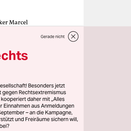
iker Marcel
n Titel
Gerade nicht
r viele.
echts
 zwei Jahre
erarische
esellschaft! Besonders jetzt
Ranickis
rt gegen Rechtsextremismus
z kooperiert daher mit „Alles
ller Einnahmen aus Anmeldungen
en
. September – an die Kampagne,
rstützt und Freiräume sichern will,
bei?