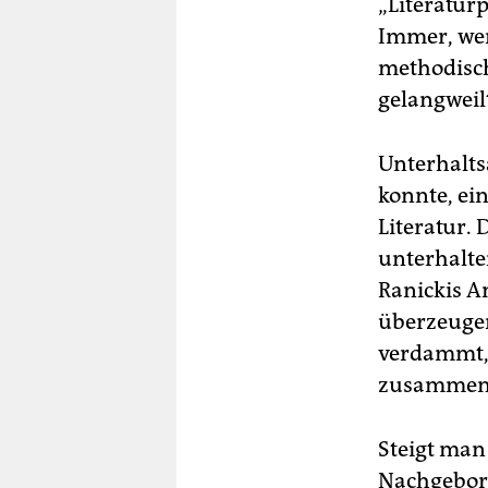
„Literatur
Immer, wen
methodisch 
gelangweilt
Unterhalts
konnte, ei
Literatur.
unterhalten
Ranickis A
überzeugen
verdammt, 
zusammenfa
Steigt man 
Nachgebore