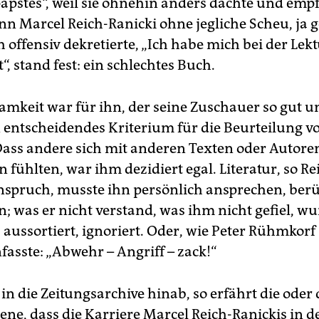
papstes“, weil sie ohnehin anders dachte und emp
n Marcel Reich-Ranicki ohne jegliche Scheu, ja 
offensiv dekretierte, „Ich habe mich bei der Lek
“, stand fest: ein schlechtes Buch.
amkeit war für ihn, der seine Zuschauer so gut u
n entscheidendes Kriterium für die Beurteilung v
 Dass andere sich mit anderen Texten oder Autore
 fühlten, war ihm dezidiert egal. Literatur, so Re
nspruch, musste ihn persönlich ansprechen, ber
; was er nicht verstand, was ihm nicht gefiel, w
aussortiert, ignoriert. Oder, wie Peter Rühmkorf
sste: „Abwehr – Angriff – zack!“
in die Zeitungsarchive hinab, so erfährt die oder 
ne, dass die Karriere Marcel Reich-Ranickis in d