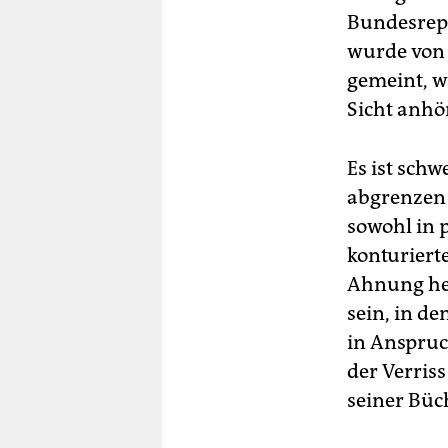
Bundesrepu
wurde von 
gemeint, w
Sicht anhö
Es ist schw
abgrenzen m
sowohl in 
konturiert
Ahnung hei
sein, in de
in Anspruch
der Verriss
seiner Büch