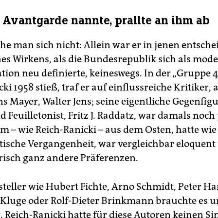
 Avantgarde nannte, prallte an ihm ab
he man sich nicht: Allein war er in jenen entsch
nes Wirkens, als die Bundesrepublik sich als mod
tion neu definierte, keineswegs. In der „Gruppe 47
ki 1958 stieß, traf er auf einflussreiche Kritiker,
s Mayer, Walter Jens; seine eigentliche Gegenfigu
d Feuilletonist, Fritz J. Raddatz, war damals noch
m – wie Reich-Ranicki – aus dem Osten, hatte wie 
sche Vergangenheit, war vergleichbar eloquent
arisch ganz andere Präferenzen.
tsteller wie Hubert Fichte, Arno Schmidt, Peter H
Kluge oder Rolf-Dieter Brinkmann brauchte es 
. Reich-Ranicki hatte für diese Autoren keinen Si