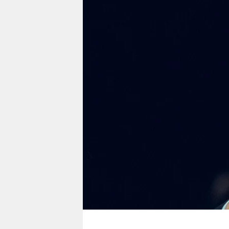
berlin
nord
wahrheit
verlag
verlag
veranstaltungen
shop
fragen & hilfe
unterstützen
abo
genossenschaft