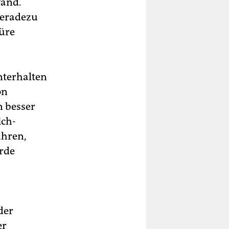
fand.
geradezu
türe
nterhalten
on
n besser
ich-
ühren,
urde
der
er