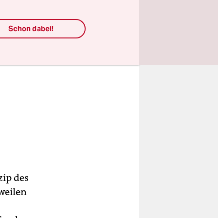
Schon dabei!
zip des
weilen