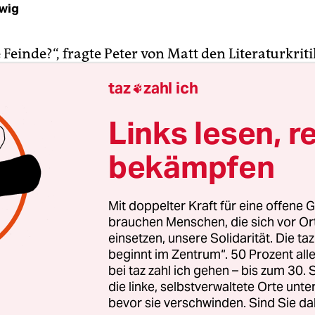
twig
Feinde?“, fragte Peter von Matt den Literaturkrit
cki in einem Gespräch, das unter dem sprechende
taz
zahl ich

te Boden“ erschien, und die Antwort lautete: „Seh
 zu meinem Beruf.“
Links lesen, r
bekämpfen
6, Reich-Ranicki war 66 Jahre alt und sollte noch
er
Frankfurter Allgemeinen Zeitung
als leitender
dakteur wirken. Wenig später, 1988, ging das „Lit
Mit doppelter Kraft für eine offene G
für 13 lange Jahre auf Sendung und Marcel Reich-
brauchen Menschen, die sich vor O
tsgrad erreichte dank des Fernsehens eine
einsetzen, unsere Solidarität. Die ta
beginnt im Zentrum“. 50 Prozent a
rregende Höhe. Er wurde endgültig zum beliebt
bei taz zahl ich gehen – bis zum 30
ogen der Literatur.
die linke, selbstverwaltete Orte unte
bevor sie verschwinden. Sind Sie da