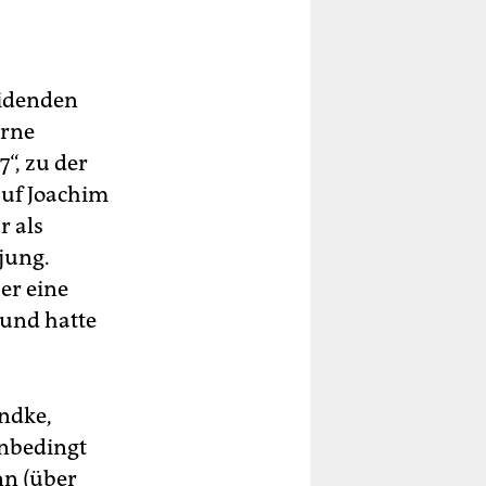
eidenden
erne
“, zu der
 auf Joachim
r als
 jung.
er eine
 und hatte
andke,
unbedingt
nn (über