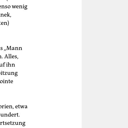
benso wenig
inek,
ten)
ils „Mann
. Alles,
uf ihn
pitzung
ointe
orien, etwa
hundert.
ortsetzung