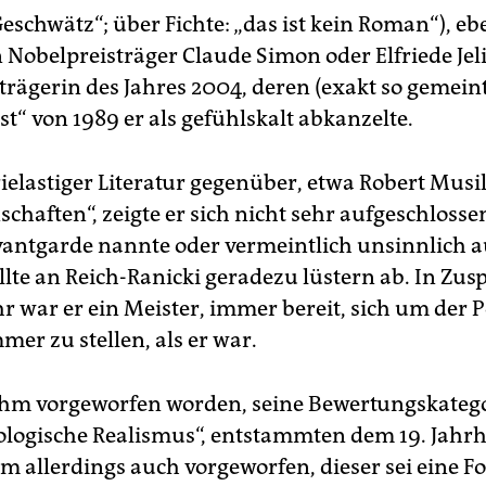
eschwätz“; über Fichte: „das ist kein Roman“), e
n Nobelpreisträger Claude Simon oder Elfriede Jel
trägerin des Jahres 2004, deren (exakt so gemein
t“ von 1989 er als gefühlskalt abkanzelte.
ielastiger Literatur gegenüber, etwa Robert Mus
chaften“, zeigte er sich nicht sehr aufgeschlossen
vantgarde nannte oder vermeintlich unsinnlich a
llte an Reich-Ranicki geradezu lüstern ab. In Zus
 war er ein Meister, immer bereit, sich um der P
er zu stellen, als er war.
t ihm vorgeworfen worden, seine Bewertungskateg
ologische Realismus“, entstammten dem 19. Jahr
m allerdings auch vorgeworfen, dieser sei eine F