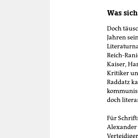
Was sich
Doch täusc
Jahren sei
Literaturna
Reich-Ranic
Kaiser, Han
Kritiker un
Raddatz ka
kommunisti
doch liter
Für Schrif
Alexander 
Verteidiger