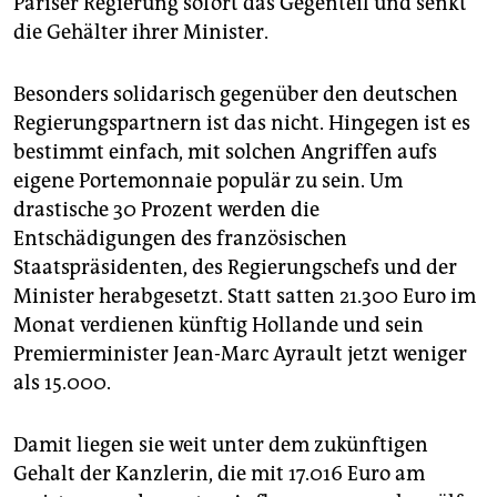
Pariser Regierung sofort das Gegenteil und senkt
epaper login
die Gehälter ihrer Minister.
Besonders solidarisch gegenüber den deutschen
Regierungspartnern ist das nicht. Hingegen ist es
bestimmt einfach, mit solchen Angriffen aufs
eigene Portemonnaie populär zu sein. Um
drastische 30 Prozent werden die
Entschädigungen des französischen
Staatspräsidenten, des Regierungschefs und der
Minister herabgesetzt. Statt satten 21.300 Euro im
Monat verdienen künftig Hollande und sein
Premierminister Jean-Marc Ayrault jetzt weniger
als 15.000.
Damit liegen sie weit unter dem zukünftigen
Gehalt der Kanzlerin, die mit 17.016 Euro am