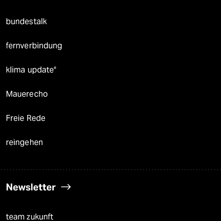
bundestalk
fernverbindung
klima update°
Mauerecho
Freie Rede
reingehen
Newsletter
team zukunft