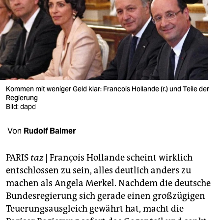
berlin
nord
wahrheit
verlag
verlag
Kommen mit weniger Geld klar: Francois Hollande (r.) und Teile der
Regierung
veranstaltungen
Bild: dapd
shop
Von
Rudolf Balmer
fragen & hilfe
PARIS
taz
| François Hollande scheint wirklich
unterstützen
entschlossen zu sein, alles deutlich anders zu
machen als Angela Merkel. Nachdem die deutsche
abo
Bundesregierung sich gerade einen großzügigen
genossenschaft
Teuerungsausgleich gewährt hat, macht die