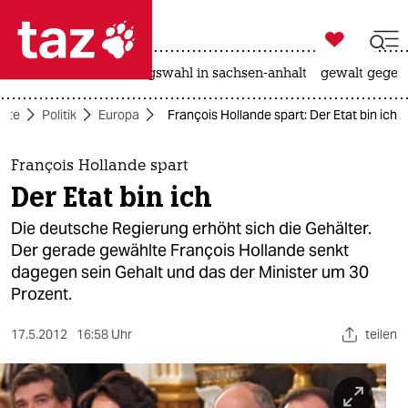

taz zahl ich
hitze
surfen
landtagswahl in sachsen-anhalt
gewalt gegen

taz zahl ich
eite
Politik
Europa
François Hollande spart: Der Etat bin ich
taz zahl ich
themen
François Hollande spart
Der Etat bin ich
politik
Die deutsche Regierung erhöht sich die Gehälter.
öko
Der gerade gewählte François Hollande senkt
dagegen sein Gehalt und das der Minister um 30
gesellschaft
Prozent.
kultur
17.5.2012
16:58 Uhr
teilen
sport