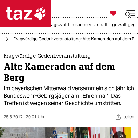

taz zahl ich
nahost-konflikt
landtagswahl in sachsen-anhalt
gewalt gege

taz zahl ich
hr
Fragwürdige Gedenkveranstaltung: Alte Kameraden auf dem Be
taz zahl ich
themen
Fragwürdige Gedenkveranstaltung
Alte Kameraden auf dem
politik
Berg
öko
Im bayerischen Mittenwald versammeln sich jährlich
Bundeswehr-Gebirgsjäger am „Ehrenmal“. Das
gesellschaft
Treffen ist wegen seiner Geschichte umstritten.
kultur
25.5.2017
20:01 Uhr
teilen
sport