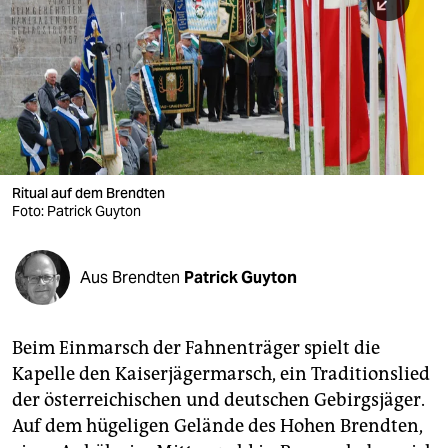
berlin
nord
wahrheit
verlag
verlag
Ritual auf dem Brendten
Foto: Patrick Guyton
veranstaltungen
shop
Aus Brendten
Patrick Guyton
fragen & hilfe
unterstützen
Beim Einmarsch der Fahnenträger spielt die
Kapelle den Kaiserjägermarsch, ein Traditionslied
abo
der österreichischen und deutschen Gebirgsjäger.
genossenschaft
Auf dem hügeligen Gelände des Hohen Brendten,