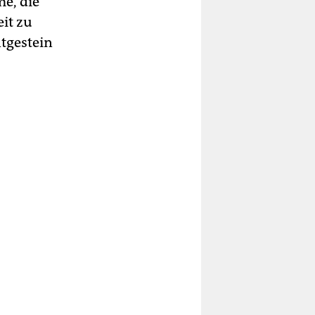
e, die
it zu
tgestein