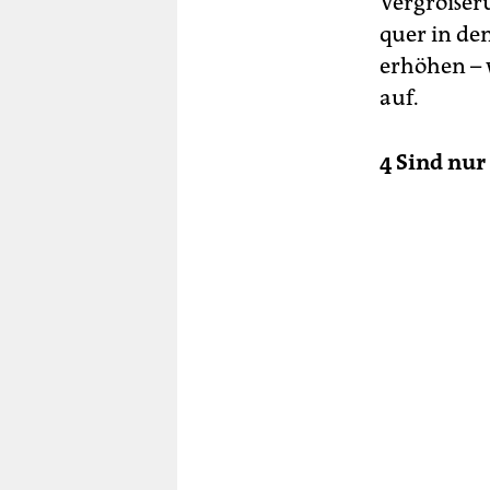
Vergrößeru
quer in de
erhöhen – 
auf.
4 Sind nur