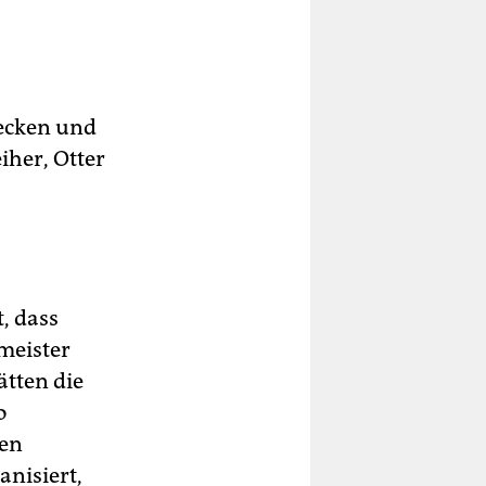
necken und
iher, Otter
t, dass
meister
ätten die
o
en
anisiert,