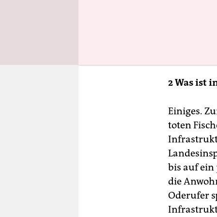
2 Was ist 
Einiges. Z
toten Fisch
Infrastruk
Landesinsp
bis auf ei
die Anwohn
Oderufer s
Infrastruk