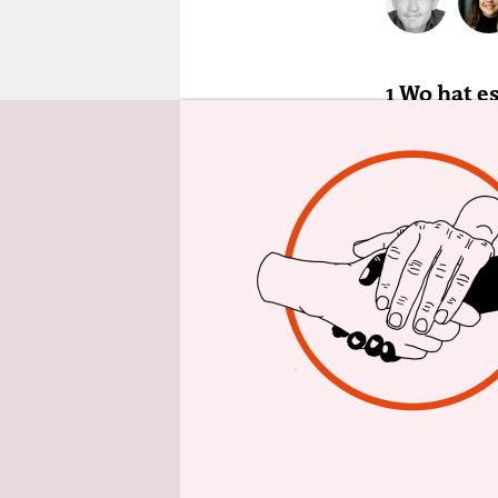
epaper login
1 Wo hat e
Bereits am 
Breslau
to
Polen auch 