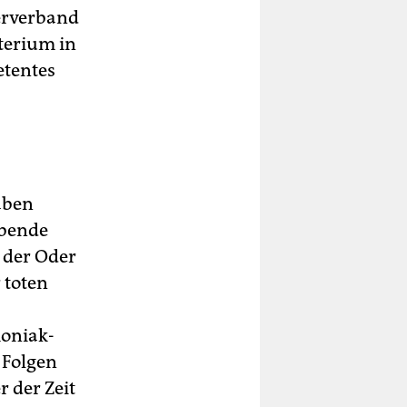
lerverband
terium in
etentes
aben
ebende
n der Oder
 toten
oniak-
 Folgen
r der Zeit