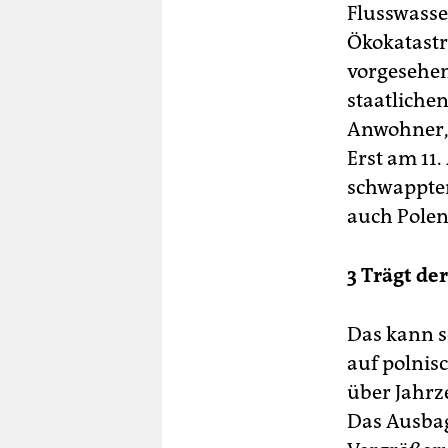
Flusswasse
Ökokatastr
vorgesehen
staatliche
Anwohner, 
Erst am 11.
schwappten
auch Polen
3 Trägt de
Das kann s
auf polnisc
über Jahrz
Das Ausbag