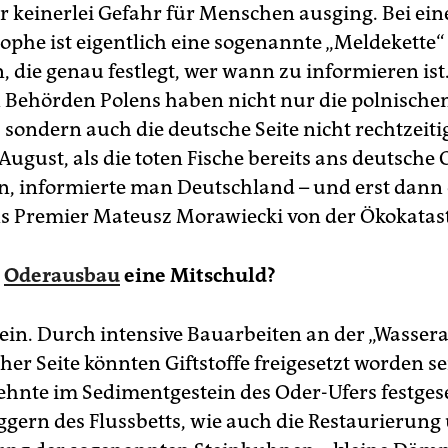
r keinerlei Gefahr für Menschen ausging. Bei ein
ophe ist eigentlich eine sogenannte „Meldekette“
, die genau festlegt, wer wann zu informieren ist
n Behörden Polens haben nicht nur die polnische
sondern auch die deutsche Seite nicht rechtzeiti
 August, als die toten Fische bereits ans deutsche
, informierte man Deutschland – und erst dann
s Premier Mateusz Morawiecki von der Ökokatas
r
Oderausbau
eine Mitschuld?
ein. Durch intensive Bauarbeiten an der „Wasse
her Seite könnten Giftstoffe freigesetzt worden sei
ehnte im Sedimentgestein des Oder-Ufers festgese
gern des Flussbetts, wie auch die Restaurierung