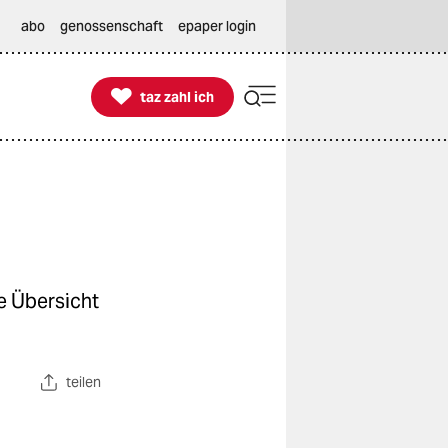
abo
genossenschaft
epaper login

taz zahl ich
taz zahl ich
e Übersicht
teilen