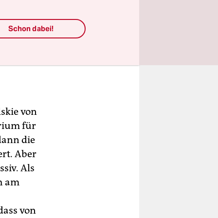
Schon dabei!
lskie von
erium für
dann die
rt. Aber
siv. Als
ch am
dass von