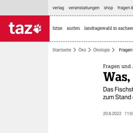
hautnavigation anspringen
hauptinhalt anspringen
footer anspringen
verlag
veranstaltungen
shop
fragen &
hitze
surfen
landtagswahl in sachse

taz zahl ich
taz zahl ich
Startseite
Öko
Ökologie
Fragen 
themen
politik
Fragen und 
Was,
öko
Das Fischst
gesellschaft
zum Stand 
kultur
20.8.2022
11:0
sport