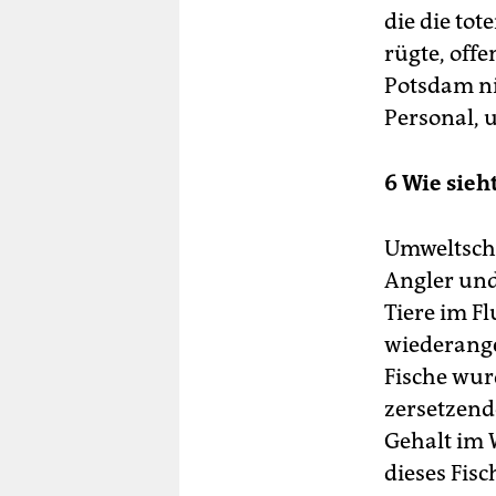
die die to
rügte, off
Potsdam ni
Personal, 
6 Wie sieh
Umweltschü
Angler und
Tiere im Fl
wiederanges
Fische wur
zersetzen
Gehalt im W
dieses Fisc