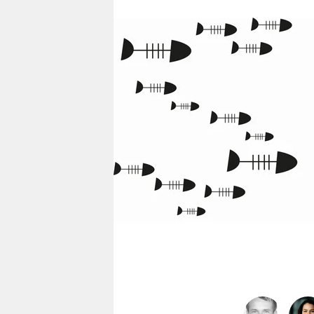
berlin
nord
wahrheit
verlag
verlag
veranstaltungen
shop
fragen & hilfe
unterstützen
abo
genossenschaft