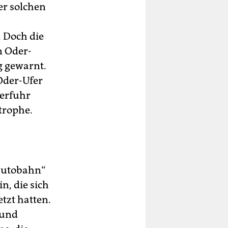
er solchen
. Doch die
n Oder-
g gewarnt.
 Oder-Ufer
 erfuhr
trophe.
rautobahn“
n, die sich
tzt hatten.
 und