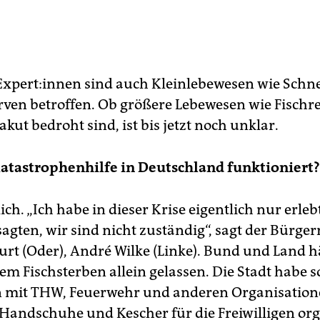
 Ex­per­t:in­nen sind auch Kleinlebewesen wie Sch
rven betroffen. Ob größere Lebewesen wie Fischre
akut bedroht sind, ist bis jetzt noch unklar.
Katastrophenhilfe in Deutschland funktioniert?
ich. „Ich habe in dieser Krise eigentlich nur erleb
agten, wir sind nicht zuständig“, sagt der Bürger
urt (Oder), André Wilke (Linke). Bund und Land h
em Fischsterben allein gelassen. Die Stadt habe s
mit THW, Feuerwehr und anderen Organisation
Handschuhe und Kescher für die Freiwilligen org