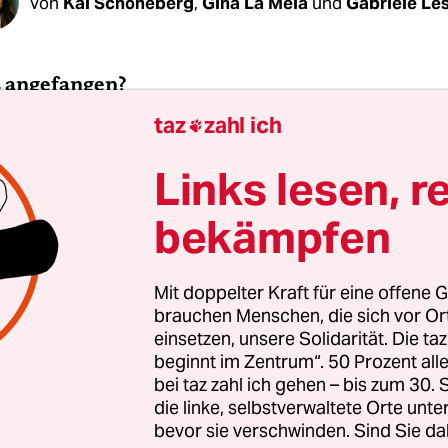
Von
Kai Schöneberg
,
Gina La Mela
und
Gabriele Le
s angefangen?
taz
zahl ich

26. Juli sichteten Fischer nahe der Stadt Oława ös
te Fische
. Doch es dauerte mehrere Tage, bis Behö
Links lesen, r
die deutsche Seite informierte.
bekämpfen
Mit doppelter Kraft für eine offene G
brauchen Menschen, die sich vor O
einsetzen, unsere Solidarität. Die ta
beginnt im Zentrum“. 50 Prozent a
bei taz zahl ich gehen – bis zum 30
die linke, selbstverwaltete Orte unte
bevor sie verschwinden. Sind Sie da