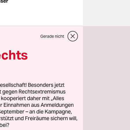
sser
Gerade nicht
tlich von
rden in
echts
esellschaft! Besonders jetzt
rt gegen Rechtsextremismus
z kooperiert daher mit „Alles
ller Einnahmen aus Anmeldungen
. September – an die Kampagne,
rstützt und Freiräume sichern will,
bei?