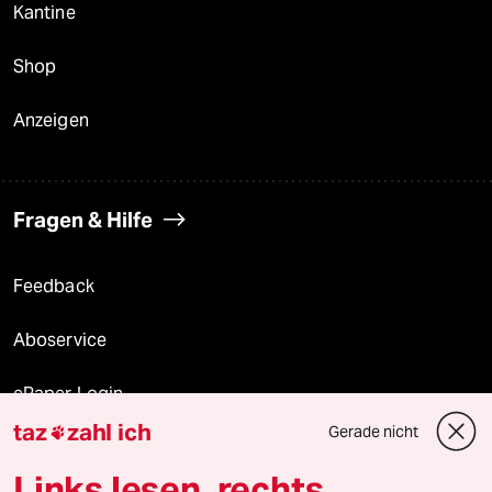
Kantine
Shop
Anzeigen
Fragen & Hilfe
Feedback
Aboservice
ePaper Login
taz
zahl ich
Gerade nicht

Downloads für Abonnierende
Links lesen, rechts