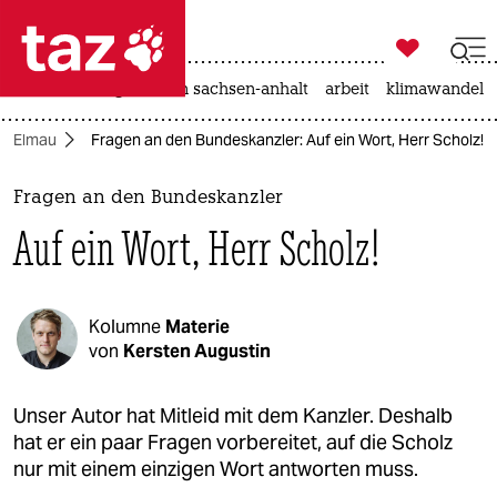

taz zahl ich
hitze
landtagswahl in sachsen-anhalt
arbeit
klimawandel

taz zahl ich
in Elmau
Fragen an den Bundeskanzler: Auf ein Wort, Herr Scholz!
taz zahl ich
themen
Fragen an den Bundeskanzler
Auf ein Wort, Herr Scholz!
politik
öko
Kolumne
Materie
gesellschaft
von
Kersten Augustin
kultur
Unser Autor hat Mitleid mit dem Kanzler. Deshalb
hat er ein paar Fragen vorbereitet, auf die Scholz
sport
nur mit einem einzigen Wort antworten muss.