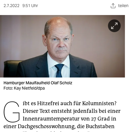
berlin
2.7.2022
9:51 Uhr
teilen
nord
wahrheit
verlag
verlag
veranstaltungen
shop
Hamburger Maulfaulheld Olaf Scholz
fragen & hilfe
Foto: Kay Nietfeld/dpa
G
unterstützen
ibt es Hitzefrei auch für Kolumnisten?
abo
Dieser Text entsteht jedenfalls bei einer
Innenraumtemperatur von 27 Grad in
genossenschaft
einer Dachgeschosswohnung, die Buchstaben