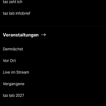
taz zahl ich
taz lab Infobrief
Veranstaltungen
Demnächst
Vor Ort
Live im Stream
Vergangene
taz lab 2027