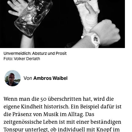
berlin
nord
wahrheit
verlag
verlag
Unvermeidlich: Absturz und Prosit
Foto: Volker Derlath
veranstaltungen
shop
Von
Ambros Waibel
fragen & hilfe
unterstützen
Wenn man die 50 überschritten hat, wird die
eigene Kindheit historisch. Ein Beispiel dafür ist
abo
die Präsenz von Musik im Alltag. Das
genossenschaft
zeitgenössische Leben ist mit einer beständigen
Tonspur unterlegt, ob individuell mit Knopf im