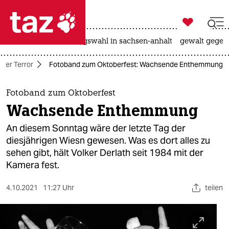

taz zahl ich
hitze
surfen
landtagswahl in sachsen-anhalt
gewalt gegen

taz zahl ich
ter Terror
Fotoband zum Oktoberfest: Wachsende Enthemmung
taz zahl ich
themen
Fotoband zum Oktoberfest
Wachsende Enthemmung
politik
An diesem Sonntag wäre der letzte Tag der
öko
diesjährigen Wiesn gewesen. Was es dort alles zu
sehen gibt, hält Volker Derlath seit 1984 mit der
gesellschaft
Kamera fest.
kultur
4.10.2021
11:27 Uhr
teilen
sport