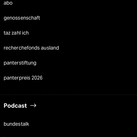
abo
genossenschaft
taz zahl ich
recherchefonds ausland
panterstiftung
panterpreis 2026
Podcast
bundestalk