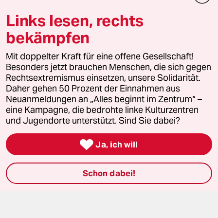
Links lesen, rechts
Mehr taz Lesestoff
bekämpfen
taz Blogs
Mit doppelter Kraft für eine offene Gesellschaft!
Besonders jetzt brauchen Menschen, die sich gegen
taz FUTURZWEI
Rechtsextremismus einsetzen, unsere Solidarität.
Daher gehen 50 Prozent der Einnahmen aus
Neuanmeldungen an „Alles beginnt im Zentrum“ –
Le Monde diplomatique
eine Kampagne, die bedrohte linke Kulturzentren
und Jugendorte unterstützt. Sind Sie dabei?
taz Archiv

Ja, ich will
Mehr taz Angebote
Schon dabei!
Reisen