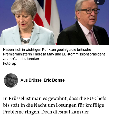
berlin
nord
wahrheit
verlag
verlag
Haben sich in wichtigen Punkten geeinigt: die britische
Premierministerin Theresa May und EU-Kommissionspräsident
veranstaltungen
Jean-Claude Juncker
Foto: ap
shop
fragen & hilfe
Aus Brüssel
Eric Bonse
unterstützen
abo
In Brüssel ist man es gewohnt, dass die EU-Chefs
bis spät in die Nacht um Lösungen für knifflige
genossenschaft
Probleme ringen. Doch diesmal kam der