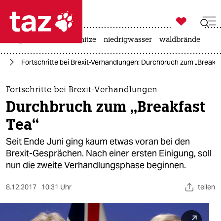

taz zahl ich
krieg in der ukraine
hitze
niedrigwasser
waldbrände

taz zahl ich
it
Fortschritte bei Brexit-Verhandlungen: Durchbruch zum „Breakfa
taz zahl ich
themen
Fortschritte bei Brexit-Verhandlungen
Durchbruch zum „Breakfast
politik
Tea“
öko
Seit Ende Juni ging kaum etwas voran bei den
Brexit-Gesprächen. Nach einer ersten Einigung, soll
gesellschaft
nun die zweite Verhandlungsphase beginnen.
kultur
8.12.2017
10:31 Uhr
teilen
sport