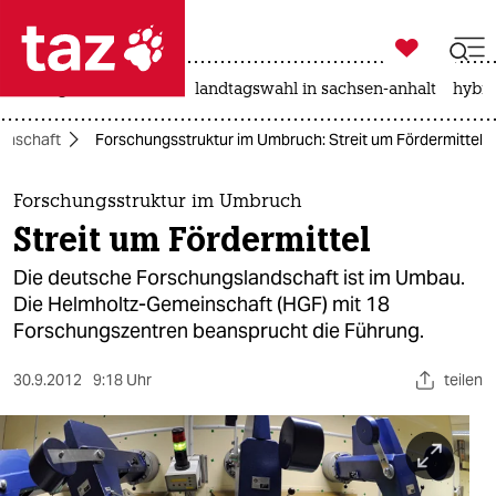

taz zahl ich
niedrigwasser
rente
landtagswahl in sachsen-anhalt
hybri

taz zahl ich
enschaft
Forschungsstruktur im Umbruch: Streit um Fördermittel
taz zahl ich
themen
Forschungsstruktur im Umbruch
Streit um Fördermittel
politik
Die deutsche Forschungslandschaft ist im Umbau.
öko
Die Helmholtz-Gemeinschaft (HGF) mit 18
Forschungszentren beansprucht die Führung.
gesellschaft
30.9.2012
9:18 Uhr
teilen
kultur
sport