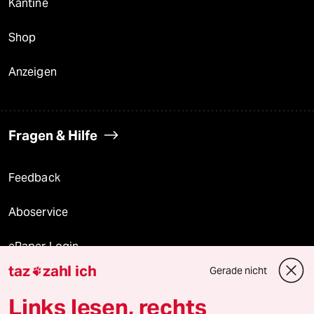
Kantine
Shop
Anzeigen
Fragen & Hilfe
Feedback
Aboservice
ePaper Login
taz
zahl ich
Gerade nicht

Downloads für Abonnierende
Links lesen, rechts