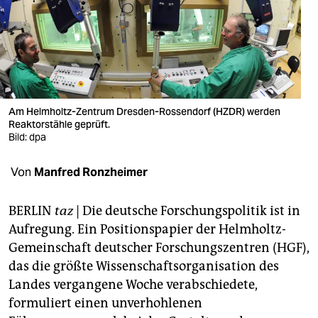
berlin
nord
wahrheit
verlag
Am Helmholtz-Zentrum Dresden-Rossendorf (HZDR) werden
verlag
Reaktorstähle geprüft.
Bild: dpa
veranstaltungen
Von
Manfred Ronzheimer
shop
fragen & hilfe
BERLIN
taz
| Die deutsche Forschungspolitik ist in
Aufregung. Ein Positionspapier der Helmholtz-
unterstützen
Gemeinschaft deutscher Forschungszentren (HGF),
abo
das die größte Wissenschaftsorganisation des
Landes vergangene Woche verabschiedete,
genossenschaft
formuliert einen unverhohlenen