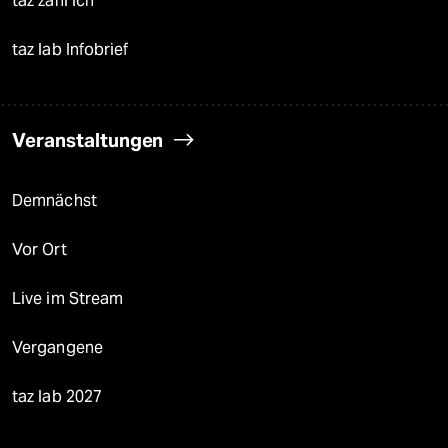
taz zahl ich
taz lab Infobrief
Veranstaltungen
Demnächst
Vor Ort
Live im Stream
Vergangene
taz lab 2027