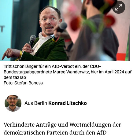
berlin
nord
wahrheit
verlag
verlag
veranstaltungen
Tritt schon länger für ein AfD-Verbot ein: der CDU-
Bundestagsabgeordnete Marco Wanderwitz, hier im April 2024 auf
shop
dem taz lab
Foto: Stefan Boness
fragen & hilfe
unterstützen
Aus Berlin
Konrad Litschko
abo
Verhinderte Anträge und Wortmeldungen der
genossenschaft
demokratischen Parteien durch den AfD-