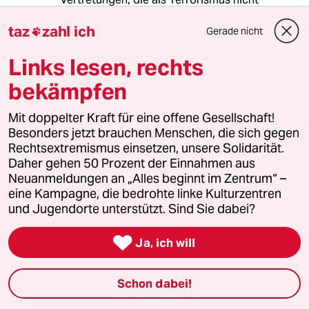
definieren wollen, in dessen Tenor sie selbst
taz
zahl ich
einstimmen: Eigentlich irgendwie kein
Gerade nicht

Einwanderungsland zu sein. Eigentlich
irgendwie selbst nicht der Einwanderer zu sein.
Links lesen, rechts
Obwohl man es selbst vielfach ist. (20.Mio
bekämpfen
nach1945)
Mit doppelter Kraft für eine offene Gesellschaft!
Besonders jetzt brauchen Menschen, die sich gegen
Farang
F
Rechtsextremismus einsetzen, unsere Solidarität.
27.09.2024
,
09:49 Uhr
Daher gehen 50 Prozent der Einnahmen aus
Neuanmeldungen an „Alles beginnt im Zentrum“ –
Dem hätte man komplett aus dem Weg gehen
eine Kampagne, die bedrohte linke Kulturzentren
können, aber die CDU, die sich jetzt am
und Jugendorte unterstützt. Sind Sie dabei?
lautesten empört, hat es zu verantworten, dass
letztes Jahr der Antrag der Grünen - um derlei

Schmierentheater wie es gestern stattfand zu
Ja, ich will
verhindern - scheiterte.
Schon dabei!
Wenn also heute alle schreiben und schreien
dass die AfD an dem Zirkus gestern Schuld hat