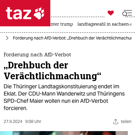

taz zahl ich
nahost-konflikt
usa unter trump
landtagswahl in sachsen-an

taz zahl ich
fD
Forderung nach AfD-Verbot: „Drehbuch der Verächtlichmachun
taz zahl ich
themen
Forderung nach AfD-Verbot
„Drehbuch der
politik
Verächtlichmachung“
öko
Die Thüringer Landtagskonstituierung endet im
Eklat. Der CDU-Mann Wanderwitz und Thüringens
gesellschaft
SPD-Chef Maier wollen nun ein AfD-Verbot
forcieren.
kultur
sport
27.9.2024
9:08 Uhr
teilen