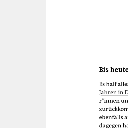
Bis heut
Es half all
Jahren in 
r*in­nen un
zurückkomm
ebenfalls 
dagegen ha