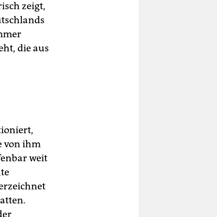
isch zeigt,
utschlands
Immer
eht, die aus
ioniert,
e von ihm
fenbar weit
nte
erzeichnet
atten.
der