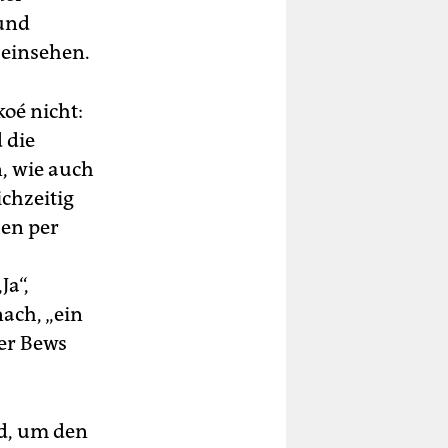
 und
 einsehen.
oé nicht:
 die
, wie auch
chzeitig
hen per
Ja“,
nach, „ein
ter Bews
d, um den