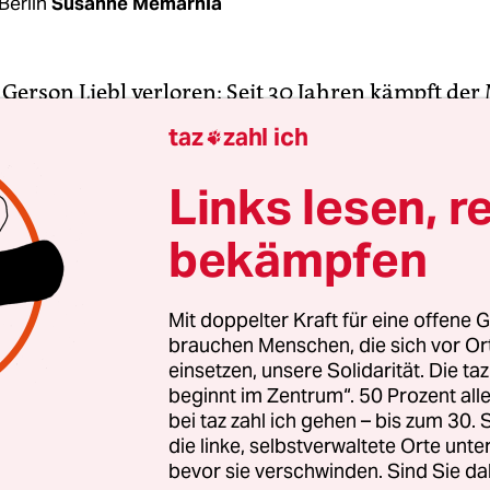
Berlin
Susanne Memarnia
 Gerson Liebl verloren: Seit 30 Jahren kämpft de
inen deutschen Pass mit dem Argument, dass er 
taz
zahl ich

Großvater hatte, der in der Kolonialzeit Beamter
 Schutzgebiet“ war. Wiederholt hat er deswegen 
Links lesen, r
erklagt – aktuell wollte er das Land Berlin dazu 
bekämpfen
deutschen Staatsangehörigkeitsausweis auszustel
okument bekommen im Ausland lebende Deutsche
hrer Staatsangehörigkeit.
Mit doppelter Kraft für eine offene G
brauchen Menschen, die sich vor O
einsetzen, unsere Solidarität. Die ta
n Antrag lehnte das Verwaltungsgericht am Mont
beginnt im Zentrum“. 50 Prozent a
ichter James Bews in der mündlichen Verhandlun
bei taz zahl ich gehen – bis zum 30
 aus der Kaiserzeit „selbstverständlich rassistisc
die linke, selbstverwaltete Orte unte
bevor sie verschwinden. Sind Sie da
er „für die Beurteilung der Rechtslage nicht erheb