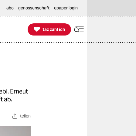
abo
genossenschaft
epaper login

taz zahl ich
taz zahl ich
ebl. Erneut
t ab.
teilen