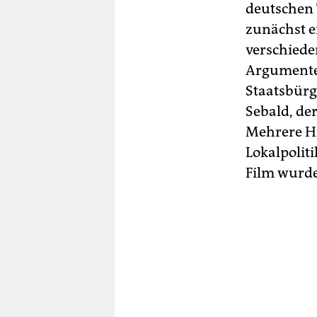
deutschen 
zunächst er
verschiede
Argumente 
Staatsbürg
Sebald, der
Mehrere Hi
Lokalpoliti
Film wurde