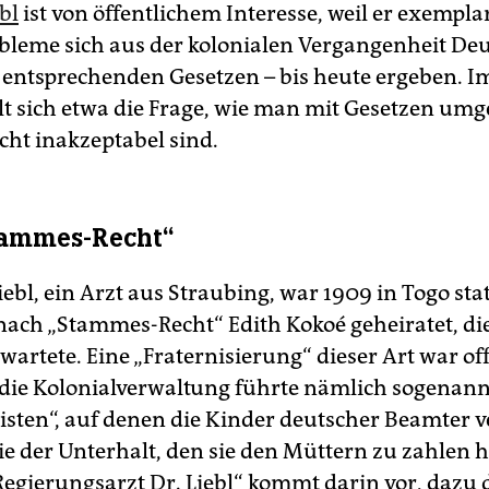
ebl
ist von öffentlichem Interesse, weil er exemplar
bleme sich aus der kolonialen Vergangenheit De
 entsprechenden Gesetzen – bis heute ergeben. 
lt sich etwa die Frage, wie man mit Gesetzen umg
cht inakzeptabel sind.
tammes-Recht“
iebl, ein Arzt aus Straubing, war 1909 in Togo stat
 nach „Stammes-Recht“ Edith Kokoé geheiratet, di
wartete. Eine „Fraternisierung“ dieser Art war of
, die Kolonialverwaltung führte nämlich sogenan
isten“, auf denen die Kinder deutscher Beamter v
e der Unterhalt, den sie den Müttern zu zahlen h
Regierungsarzt Dr. Liebl“ kommt darin vor, dazu 