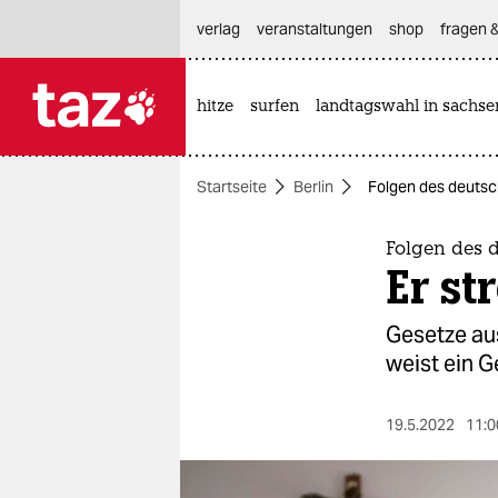
hautnavigation anspringen
hauptinhalt anspringen
footer anspringen
verlag
veranstaltungen
shop
fragen &
hitze
surfen
landtagswahl in sachse

taz zahl ich
taz zahl ich
Startseite
Berlin
Folgen des deutsch
themen
politik
Folgen des 
Er st
öko
Gesetze aus
gesellschaft
weist ein G
kultur
19.5.2022
11:0
sport