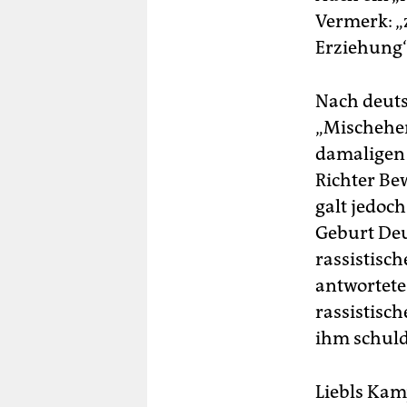
Vermerk: „
Erziehung“
Nach deuts
„Mischehen
damaligen 
Richter Be
galt jedoc
Geburt Deu
rassistisch
antwortete 
rassistisc
ihm schuld
Liebls Kam