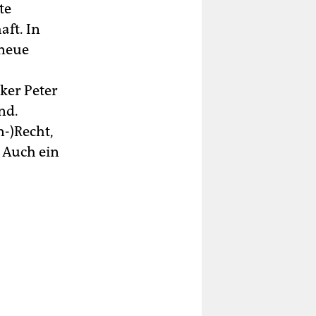
te
aft. In
 neue
ker Peter
nd.
n-)Recht,
. Auch ein