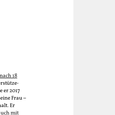
nach 18
r­stüt­ze­
e er 2017
eine Frau –
alt. Er
auch mit