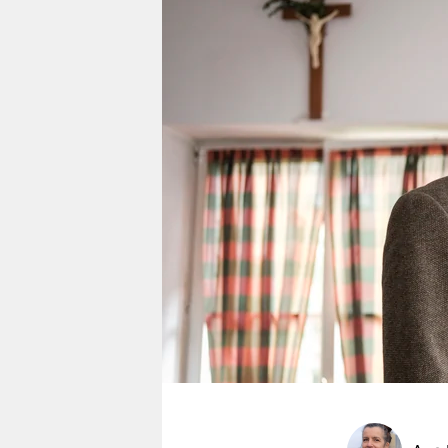
berlin
nord
wahrheit
verlag
verlag
veranstaltungen
shop
fragen & hilfe
unterstützen
abo
genossenschaft