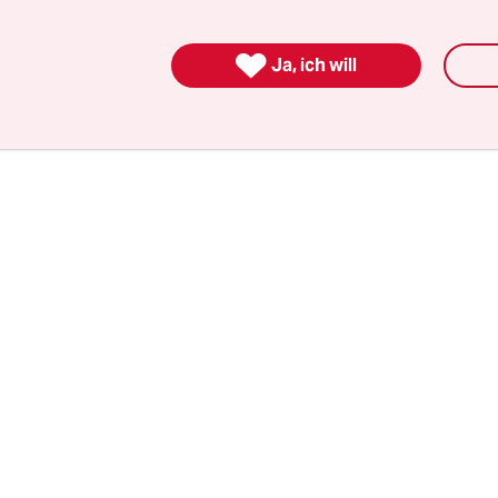
us. „Politisch haben Sie Recht“, sagte er zu Liebl, „
kann kein politisches Urteil fällen.“

Ja, ich will