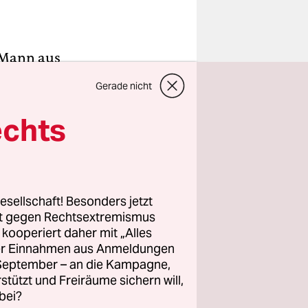
r Mann aus
einen
Gerade nicht
 im
deutsche
echts
verdonnern,
len. Ein
 als
esellschaft! Besonders jetzt
rt gegen Rechtsextremismus
z kooperiert daher mit „Alles
ag ab.
ller Einnahmen aus Anmeldungen
g zu, dass
. September – an die Kampagne,
h“ waren.
rstützt und Freiräume sichern will,
bei?
lich“,