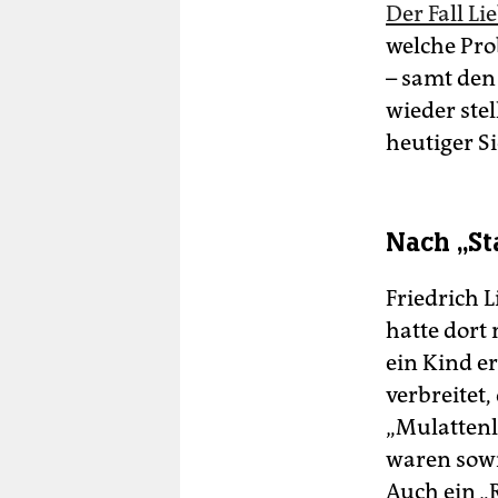
Der Fall Li
welche Pro
– samt den
wieder stel
heutiger Si
Nach „S
Friedrich L
hatte dort
ein Kind er
verbreitet
„Mulattenl
waren sowi
Auch ein „