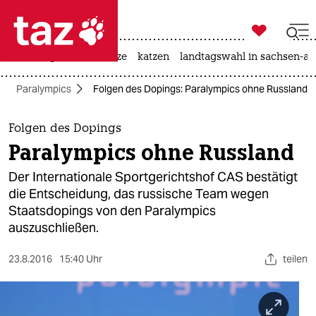

taz zahl ich
iran-krieg
ceuta
hitze
katzen
landtagswahl in sachsen-an

taz zahl ich
Paralympics
Folgen des Dopings: Paralympics ohne Russland
taz zahl ich
themen
Folgen des Dopings
Paralympics ohne Russland
politik
Der Internationale Sportgerichtshof CAS bestätigt
öko
die Entscheidung, das russische Team wegen
Staatsdopings von den Paralympics
gesellschaft
auszuschließen.
kultur
23.8.2016
15:40 Uhr
teilen
sport