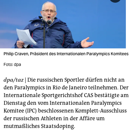
berlin
nord
wahrheit
verlag
verlag
Philip Craven, Präsident des Internationalen Paralympics Komitees
veranstaltungen
Foto: dpa
shop
dpa/taz
| Die russischen Sportler dürfen nicht an
fragen & hilfe
den Paralympics in Rio de Janeiro teilnehmen. Der
Internationale Sportgerichtshof CAS bestätigte am
unterstützen
Dienstag den vom Internationalen Paralympics
Komitee (IPC) beschlossenen Komplett-Ausschluss
abo
der russischen Athleten in der Affäre um
genossenschaft
mutmaßliches Staatsdoping.