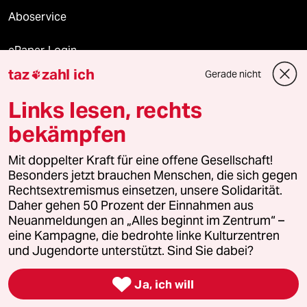
Aboservice
ePaper Login
taz
zahl ich
Gerade nicht

Downloads für Abonnierende
Links lesen, rechts
bekämpfen
© 2026 taz Verlags und Vertriebs GmbH
Alle Rechte vorbehalten. Bei rechtlichen Fragen oder für Genehmigungen
Mit doppelter Kraft für eine offene Gesellschaft!
wenden Sie sich bitte an
lizenzen@taz.de
Besonders jetzt brauchen Menschen, die sich gegen
Rechtsextremismus einsetzen, unsere Solidarität.
Daher gehen 50 Prozent der Einnahmen aus
Feedback
Redaktionsstatut
Kommune-Richtlinien
KI-
Neuanmeldungen an „Alles beginnt im Zentrum“ –
eine Kampagne, die bedrohte linke Kulturzentren
Leitlinie
Informant
Datenschutz
Impressum
AGB
und Jugendorte unterstützt. Sind Sie dabei?
Seitenwende
Einwilligungen widerrufen (Ads)

Ja, ich will