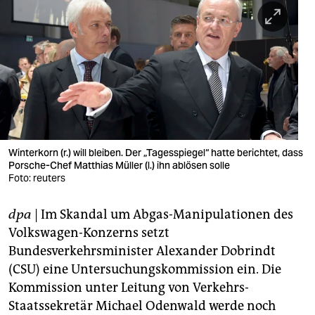
berlin
nord
wahrheit
verlag
verlag
veranstaltungen
Winterkorn (r.) will bleiben. Der „Tagesspiegel“ hatte berichtet, dass
Porsche-Chef Matthias Müller (l.) ihn ablösen solle
Foto: reuters
shop
fragen & hilfe
dpa
| Im Skandal um Abgas-Manipulationen des
Volkswagen-Konzerns setzt
unterstützen
Bundesverkehrsminister Alexander Dobrindt
abo
(CSU) eine Untersuchungskommission ein. Die
Kommission unter Leitung von Verkehrs-
genossenschaft
Staatssekretär Michael Odenwald werde noch