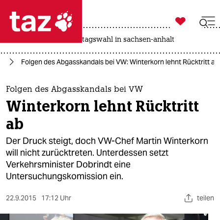

taz zahl ich
drohnen
rente
landtagswahl in sachsen-anhalt

taz zahl ich
ie
Folgen des Abgasskandals bei VW: Winterkorn lehnt Rücktritt ab
taz zahl ich
themen
Folgen des Abgasskandals bei VW
Winterkorn lehnt Rücktritt
politik
ab
öko
Der Druck steigt, doch VW-Chef Martin Winterkorn
will nicht zurücktreten. Unterdessen setzt
gesellschaft
Verkehrsminister Dobrindt eine
Untersuchungskomission ein.
kultur
sport
22.9.2015
17:12 Uhr
teilen