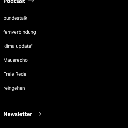
Podcast
bundestalk
fernverbindung
klima update°
Mauerecho
Freie Rede
reingehen
Newsletter