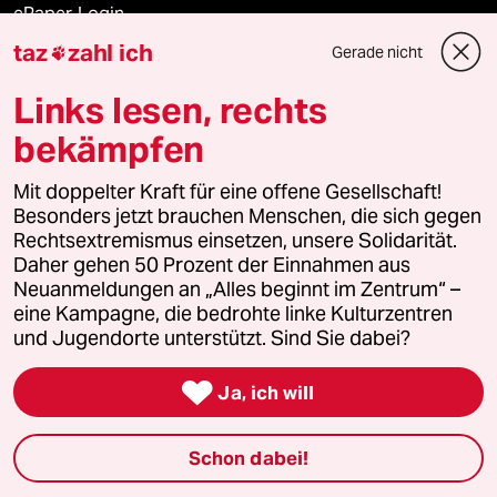
ePaper Login
taz
zahl ich
Gerade nicht

Downloads für Abonnierende
Links lesen, rechts
bekämpfen
© 2026 taz Verlags und Vertriebs GmbH
Mit doppelter Kraft für eine offene Gesellschaft!
Alle Rechte vorbehalten. Bei rechtlichen Fragen oder für Genehmigungen
wenden Sie sich bitte an
lizenzen@taz.de
Besonders jetzt brauchen Menschen, die sich gegen
Rechtsextremismus einsetzen, unsere Solidarität.
Daher gehen 50 Prozent der Einnahmen aus
Feedback
Redaktionsstatut
Kommune-Richtlinien
KI-
Neuanmeldungen an „Alles beginnt im Zentrum“ –
eine Kampagne, die bedrohte linke Kulturzentren
Leitlinie
Informant
Datenschutz
Impressum
AGB
und Jugendorte unterstützt. Sind Sie dabei?
Seitenwende
Einwilligungen widerrufen (Ads)

Ja, ich will
Schon dabei!