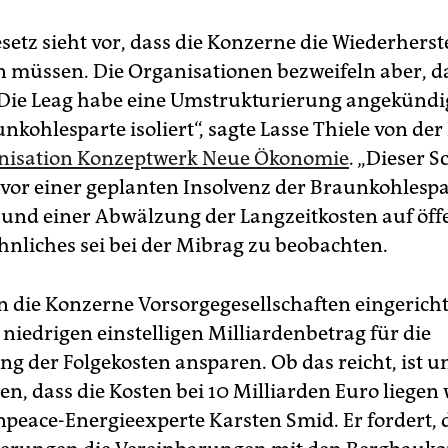
setz sieht vor, dass die Konzerne die Wiederherst
n müssen. Die Organisationen bezweifeln aber, d
 Die Leag habe eine Umstrukturierung angekündig
unkohlesparte isoliert“, sagte Lasse Thiele von der
nisation Konzeptwerk Neue Ökonomie
. „Dieser S
 vor einer geplanten Insolvenz der Braunkohlespa
 und einer Abwälzung der Langzeitkosten auf öff
hnliches sei bei der Mibrag zu beobachten.
 die Konzerne Vorsorgegesellschaften eingerichte
niedrigen einstelligen Milliardenbetrag für die
ng der Folgekosten ansparen. Ob das reicht, ist u
en, dass die Kosten bei 10 Mil­liarden Euro liegen
peace-Energie­experte Karsten Smid. Er fordert, 