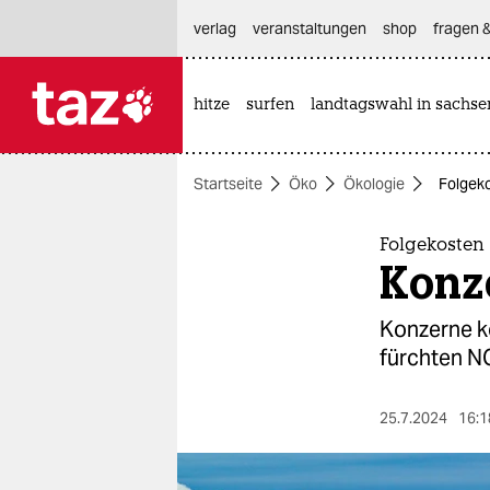
hautnavigation anspringen
hauptinhalt anspringen
footer anspringen
verlag
veranstaltungen
shop
fragen &
hitze
surfen
landtagswahl in sachse

taz zahl ich
taz zahl ich
Startseite
Öko
Ökologie
Folgek
themen
politik
Folgekosten
Konze
öko
Konzerne k
gesellschaft
fürchten N
kultur
25.7.2024
16:1
sport