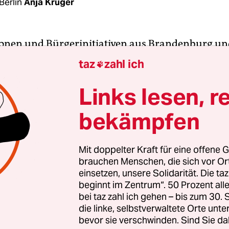
Berlin
Anja Krüger
onen und Bür­ge­riniti­ativen aus Brandenburg u
dass sich die Bergbaukonzerne Leag und Mibrag i
taz
zahl ich

en Verantwortung für die Rekultivierung der
gebiete in der Region entziehen. Die künftigen
Links lesen, r
erungen müssten dafür sorgen, dass
die Gewinn
bekämpfen
aus erneuerbaren Energien
in die Bewältigung de
ordern sie. Im September sind in Sachsen und Br
ahlen.
Mit doppelter Kraft für eine offene G
brauchen Menschen, die sich vor O
einsetzen, unsere Solidarität. Die ta
Ländern wird
bis höchstens 2038 Braunkohle abg
beginnt im Zentrum“. 50 Prozent a
sen die betroffenen Gebiete rekultiviert werden.
bei taz zahl ich gehen – bis zum 30
, dass Energiekonzerne diese Kosten auf die Allg
die linke, selbstverwaltete Orte unte
bevor sie verschwinden. Sind Sie da
während sie Gewinne aus Erneuerbaren für sich 