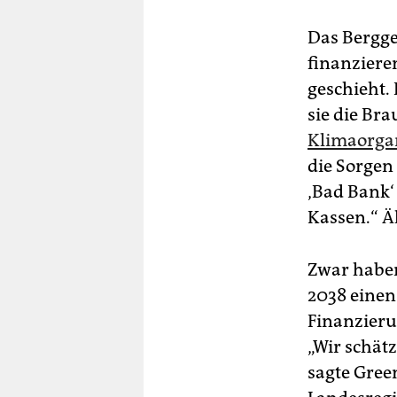
Das Bergge
finanziere
geschieht.
sie die Bra
Klimaorga
die Sorgen
‚Bad Bank‘
Kassen.“ Ä
Zwar haben
2038 einen 
Finanzieru
„Wir schätz
sagte Green