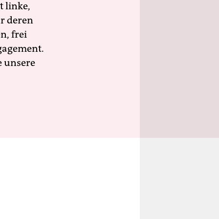
 linke,
ür deren
n, frei
ngagement.
e unsere