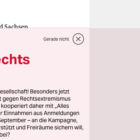
nd Sachsen
hrer
Gerade nicht
echts
e der
r Altlasten
andenburg
esellschaft! Besonders jetzt
rt gegen Rechtsextremismus
z kooperiert daher mit „Alles
ebaut.
ller Einnahmen aus Anmeldungen
 „Wir
. September – an die Kampagne,
emeinheit
rstützt und Freiräume sichern will,
bei?
behalten“,