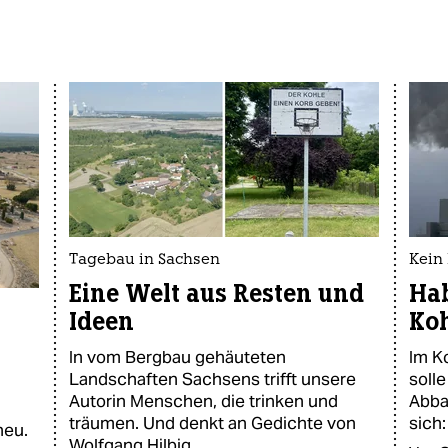
Tagebau in Sachsen
Kein
Eine Welt aus Resten und
Ha
Ideen
Koh
In vom Bergbau gehäuteten
Im K
Landschaften Sachsens trifft unsere
soll
Autorin Menschen, die trinken und
Abba
träumen. Und denkt an Gedichte von
sich
neu.
Wolfgang Hilbig.