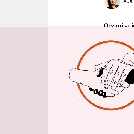
Aus 
epaper login
Organisati
fürchten, 
finanziell
Braunkohle
Landesregi
Konzerne 
fließen, f
Landtagsw
In beiden 
Danach müs
befürchten
abwälzen, 