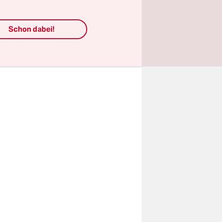
ce, der
hnet
Schon dabei!