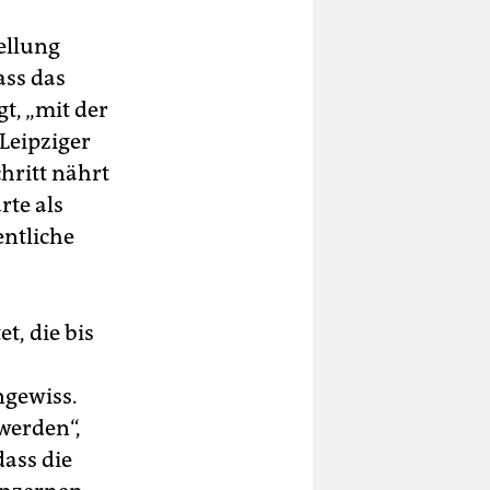
ellung
ass das
t, „mit der
 Leipziger
chritt nährt
rte als
entliche
t, die bis
ngewiss.
 werden“,
dass die