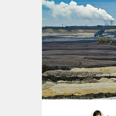
berlin
nord
wahrheit
verlag
verlag
veranstaltungen
shop
fragen & hilfe
unterstützen
abo
genossenschaft