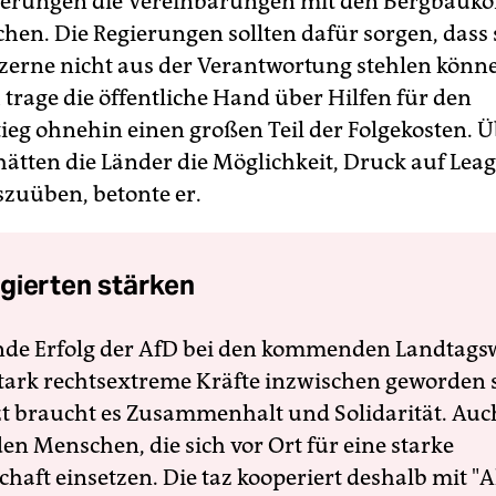
ierungen die Vereinbarungen mit den Bergbauk
chen. Die Regierungen sollten dafür sorgen, dass 
erne nicht aus der Verantwortung stehlen könn
 trage die öffentliche Hand über Hilfen für den
ieg ohnehin einen großen Teil der Folgekosten. Ü
hätten die Länder die Möglichkeit, Druck auf Leag
zuüben, betonte er.
gierten stärken
nde Erfolg der AfD bei den kommenden Landtags
 stark rechtsextreme Kräfte inzwischen geworden 
zt braucht es Zusammenhalt und Solidarität. Auc
en Menschen, die sich vor Ort für eine starke
schaft einsetzen. Die taz kooperiert deshalb mit "A