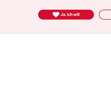
n der Stellungnahme, die unter anderem Greenpea
die NGO Konzeptwerk Neue Ökonomie unterzeic

Ja, ich will