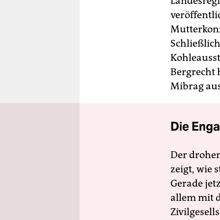
Landesreg
veröffentli
Mutterkonz
Schließlich
Kohleausst
Bergrecht 
Mibrag aus
Die Enga
Der drohe
zeigt, wie
Gerade jet
allem mit d
Zivilgesell