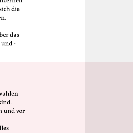
onzernen
sich die
en.
ber das
 und ­
wahlen
sind.
h und vor
lles