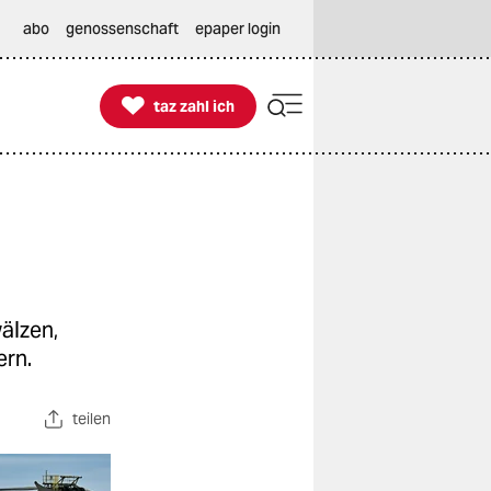
abo
genossenschaft
epaper login

taz zahl ich
taz zahl ich
älzen,
ern.
teilen