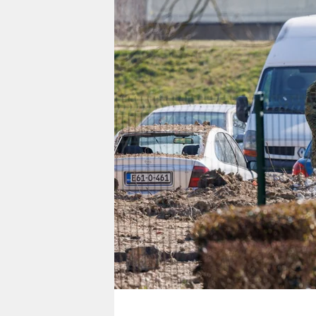
berlin
nord
wahrheit
verlag
verlag
veranstaltungen
shop
fragen & hilfe
unterstützen
abo
genossenschaft