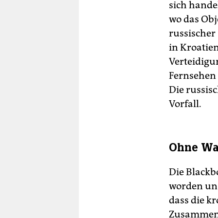
sich hande
wo das Obj
russischer 
in Kroatie
Verteidigu
Fernsehen 
Die russis
Vorfall.
Ohne Wa
Die Blackb
worden und
dass die k
Zusammenar