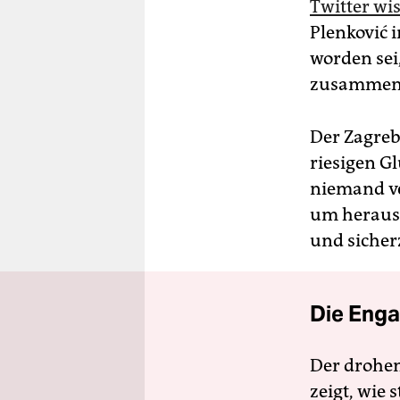
Twitter wi
Plenković 
worden sei
zusammenz
Der Zagreb
riesigen G
niemand ver
um herausz
und sicherz
Die Enga
Der drohe
zeigt, wie