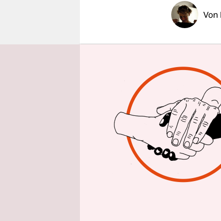
epaper login
Von
Am Sonntag
Banožić be
Hauptstadt
gefunden w
Donnerstag
explodiert
sondern um