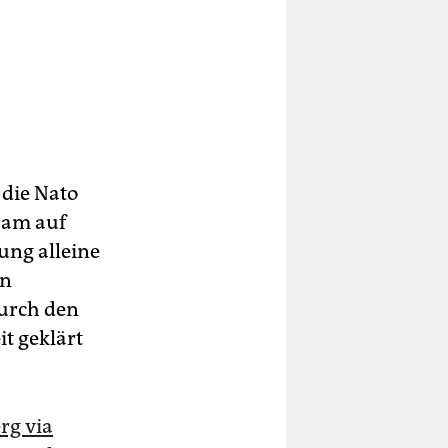
 die Nato
gsam auf
ung alleine
in
durch den
t geklärt
rg via