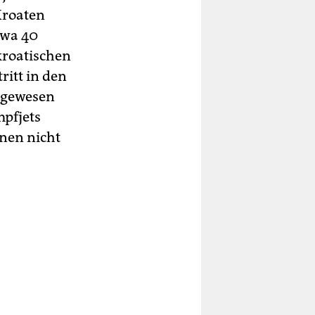
Kroaten
twa 40
kroatischen
ritt in den
e gewesen
mpfjets
onen nicht