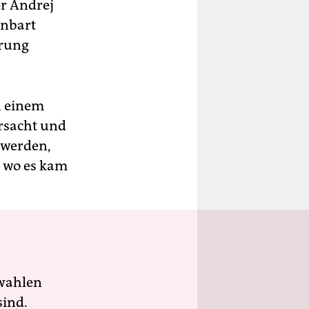
er Andrej
inbart
ärung
n einem
rsacht und
n werden,
 wo es kam
wahlen
sind.