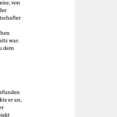
eise, von
der
tschafter
chen
sitz war.
zu dem
 gefunden
te er an,
er
jekt