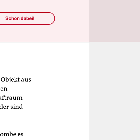
Schon dabei!
 Objekt aus
den
Luftraum
nder sind
Bombe es