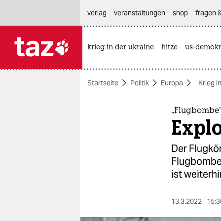
hautnavigation anspringen
hauptinhalt anspringen
footer anspringen
verlag
veranstaltungen
shop
fragen &
krieg in der ukraine
hitze
us-demokr

taz zahl ich
taz zahl ich
Startseite
Politik
Europa
Krieg i
themen
politik
„Flugbombe“
Explo
öko
Der Flugkör
gesellschaft
Flugbombe 
ist weiterhi
kultur
sport
13.3.2022
15:3