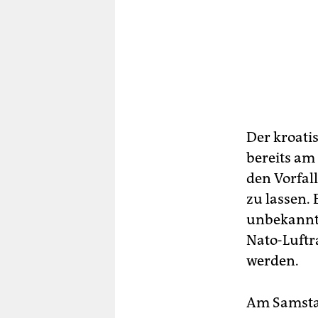
Der kroati
bereits am
den Vorfal
zu lassen. 
unbekannte
Nato-Luftr
werden.
Am Samsta