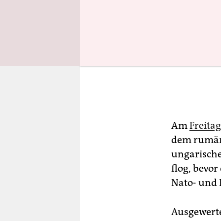
Am
Freita
dem rumän
ungarische
flog, bevor
Nato- und 
Ausgewerte