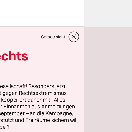
r Mario
Gerade nicht
roatischen
erial
echts
m
eims
hne,
.
esellschaft! Besonders jetzt
rt gegen Rechtsextremismus
z kooperiert daher mit „Alles
ller Einnahmen aus Anmeldungen
. September – an die Kampagne,
rstützt und Freiräume sichern will,
bei?