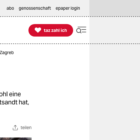
abo
genossenschaft
epaper login

taz zahl ich
taz zahl ich
 Zagreb
ohl eine
sandt hat,
teilen