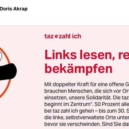
Doris Akrap
mittag hat der kroatische Verteidigungsministe
taz
zahl ich

kannt gegeben, dass bei der Bergung des in der k
 Zagreb abgestürzten Flugobjekts explosives Mat
Links lesen, r
orden sei. Es handele sich bei dem Objekt, das a
bekämpfen
 gegen 23 Uhr in der Nähe des Studentenwohnh
 ist, also wohl eher nicht um eine Aufklärungsdro
 eine „Flugbombe“ aus sowjetischer Produktion
Mit doppelter Kraft für eine offene G
brauchen Menschen, die sich vor O
einsetzen, unsere Solidarität. Die ta
beginnt im Zentrum“. 50 Prozent a
bei taz zahl ich gehen – bis zum 30
die linke, selbstverwaltete Orte unte
bevor sie verschwinden. Sind Sie da