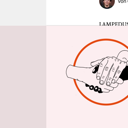
Von
epaper login
LAMPEDU
Emitola all
Tage ist d
wieder da.
Lampedusa; 
Mittelmeer
Träume hat 
Jahre des L
Der Raum i
Tunesien s
Ende der Ka
am 3. Okto