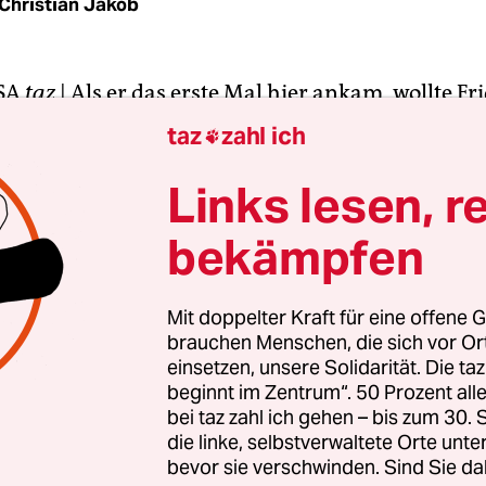
Christian Jakob
SA
taz
| Als er das erste Mal hier ankam, wollte Fr
es: eine Arbeit, eine Zukunft, ein neues Leben. Ex
taz
zahl ich

as her. Nichts davon hat er bekommen. Deswegen is
 Er steht im Konferenzraum des nagelneuen Flug
Links lesen, r
es ist der größte Saal, den es auf der winzigen
bekämpfen
insel gibt, und er nimmt das Mikrofon. „Keiner 
sich erfüllt“, sagt Emitola. „Meine Jahre in Eur
eids und Jahre der Gewalt.“
Mit doppelter Kraft für eine offene G
brauchen Menschen, die sich vor O
einsetzen, unsere Solidarität. Die ta
st brechend voll. Etwa 150 Menschen aus ganz E
beginnt im Zentrum“. 50 Prozent a
ind gekommen. Wenn sie aus dem Fenster sehen, 
bei taz zahl ich gehen – bis zum 30
lkhügel die Isola dei Conigli, die Kanincheninsel,
die linke, selbstverwaltete Orte unte
bevor sie verschwinden. Sind Sie da
ber 368 Flüchtlinge aus Somalia und Eritrea ertra