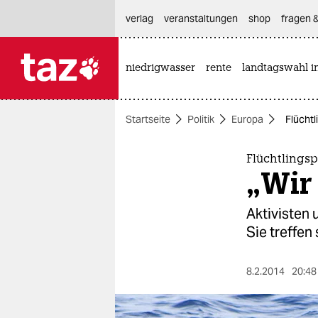
hautnavigation anspringen
hauptinhalt anspringen
footer anspringen
verlag
veranstaltungen
shop
fragen &
niedrigwasser
rente
landtagswahl i

taz zahl ich
taz zahl ich
Startseite
Politik
Europa
Flüchtl
themen
politik
Flüchtlingsp
„Wir 
öko
Aktivisten 
gesellschaft
Sie treffen
kultur
8.2.2014
20:48
sport