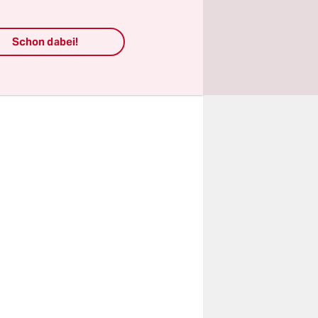
 rau, dass
nnen.
Schon dabei!
hr aber
n. Und