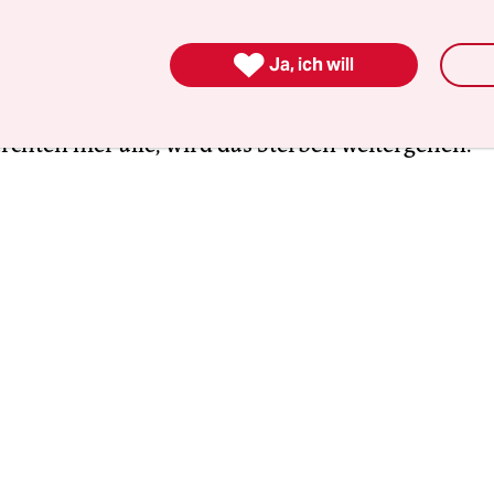
n Strömen, der Wind bläst über das Meer. Es ist so
großen Fähren aus Sizilien oft nicht auslaufen kö

Ja, ich will
 acht Wochen wird das noch so bleiben. Im Frühja
 Flüchtlingsboote aus Nordafrika wieder komme
rchten hier alle, wird das Sterben weitergehen.