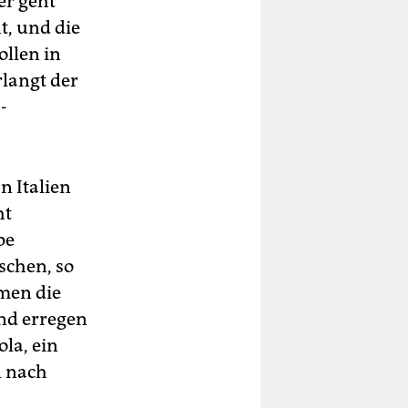
er geht
t, und die
ollen in
rlangt der
-
n Italien
ht
pe
chen, so
men die
und erregen
la, ein
n nach