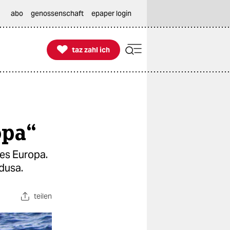
abo
genossenschaft
epaper login

taz zahl ich
taz zahl ich
opa“
nes Europa.
dusa.
teilen