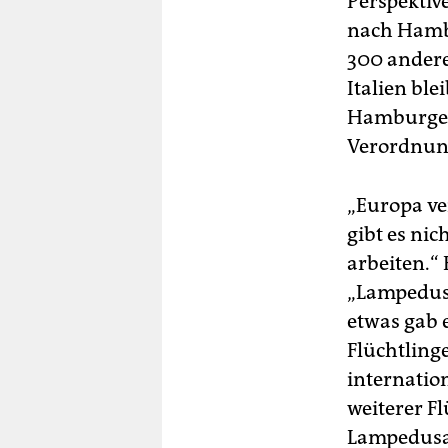
Perspektive
nach Hambu
300 andere
Italien ble
Hamburger 
Verordnun
„Europa ver
gibt es ni
arbeiten.“
„Lampedus
etwas gab 
Flüchtling
internatio
weiterer F
Lampedusa