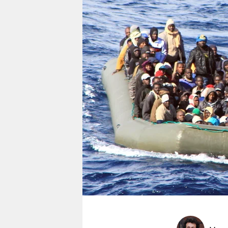
berlin
nord
wahrheit
verlag
verlag
veranstaltungen
shop
fragen & hilfe
unterstützen
abo
genossenschaft