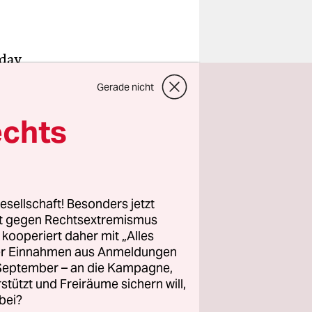
iday
akt 900
Gerade nicht
t er heute
hafens von
echts
meiner
opa waren
esellschaft! Besonders jetzt
rt gegen Rechtsextremismus
z kooperiert daher mit „Alles
uropa und
ller Einnahmen aus Anmeldungen
ist da am
. September – an die Kampagne,
 vor der
rstützt und Freiräume sichern will,
bei?
nken. Jetzt