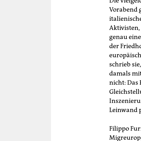
Die vielgel
Vorabend g
italienisch
Aktivisten,
genau eine
der Friedho
europäisch
schrieb si
damals mit
nicht: Das 
Gleichstel
Inszenierun
Leinwand p
Filippo Fur
Migreurop,