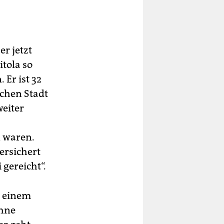
er jetzt
itola so
 Er ist 32
schen Stadt
weiter
n waren.
ersichert
gereicht“.
n einem
ohne