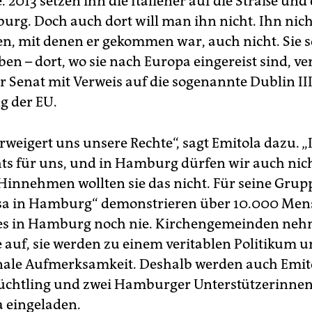
. 2013 setzen ihn die Italiener auf die Straße und 
rg. Doch auch dort will man ihn nicht. Ihn nich
n, mit denen er gekommen war, auch nicht. Sie s
iben – dort, wo sie nach Europa eingereist sind, ve
Senat mit Verweis auf die sogenannte Dublin III
g der EU.
weigert uns unsere Rechte“, sagt Emitola dazu. „I
chts für uns, und in Hamburg dürfen wir auch nic
 Hinnehmen wollten sie das nicht. Für seine Grup
a in Hamburg“ demonstrieren über 10.000 Mens
es in Hamburg noch nie. Kirchengemeinden neh
e auf, sie werden zu einem veritablen Politikum 
nale Aufmerksamkeit. Deshalb werden auch Emito
lüchtling und zwei Hamburger Unterstützerinne
 eingeladen.