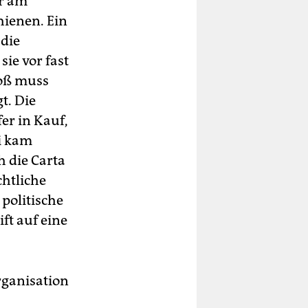
ar am
ienen. Ein
 die
sie vor fast
roß muss
t. Die
r in Kauf,
i kam
h die Carta
chtliche
politische
ft auf eine
Organisation