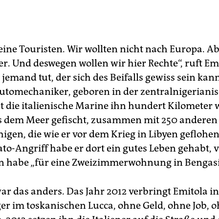
eine Touristen. Wir wollten nicht nach Europa. Ab
er. Und deswegen wollen wir hier Rechte“, ruft Em
s jemand tut, der sich des Beifalls gewiss sein kann.
 Automechaniker, geboren in der zentralnigeriani
at die italienische Marine ihn hundert Kilometer 
s dem Meer gefischt, zusammen mit 250 anderen
higen, die wie er vor dem Krieg in Libyen geflohe
to-Angriff habe er dort ein gutes Leben gehabt, v
hn habe „für eine Zweizimmerwohnung in Bengasi 
war das anders. Das Jahr 2012 verbringt Emitola i
er im toskanischen Lucca, ohne Geld, ohne Job, 