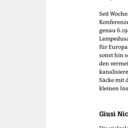
Seit Woche
Konferenze
genau 6.190
Lampedusa“
für Europas
sonst hin s
den vermei
kanalisiere
Säcke mit 
kleinen In
Giusi Ni