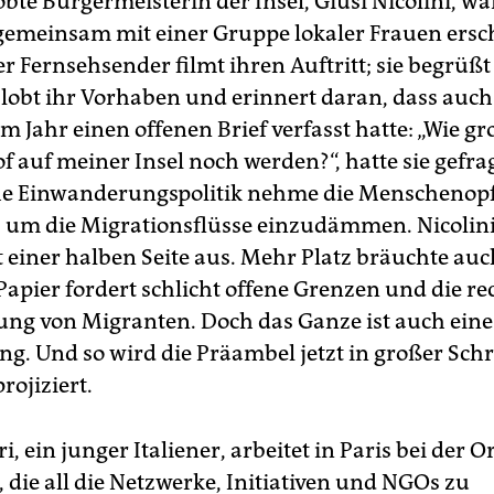
obte Bürgermeisterin der Insel, Giusi Nicolini, w
emeinsam mit einer Gruppe lokaler Frauen ersch
er Fernsehsender filmt ihren Auftritt; sie begrüßt
 lobt ihr Vorhaben und erinnert daran, dass auch 
m Jahr einen offenen Brief verfasst hatte: „Wie g
f auf meiner Insel noch werden?“, hatte sie gefrag
e Einwanderungspolitik nehme die Menschenopfe
e, um die Migrationsflüsse einzudämmen. Nicolin
 einer halben Seite aus. Mehr Platz bräuchte auc
Papier fordert schlicht offene Grenzen und die re
lung von Migranten. Doch das Ganze ist auch eine 
g. Und so wird die Präambel jetzt in großer Schri
rojiziert.
ri, ein junger Italiener, arbeitet in Paris bei der 
 die all die Netzwerke, Initiativen und NGOs zu