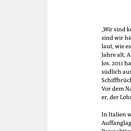
„Wir sind k
sind wir hi
laut, wie e
Jahre alt,
Jos. 2011 h
südlich au
Schiffbrüc
Vor dem Na
er, der Lo
In Italien 
Auffanglag