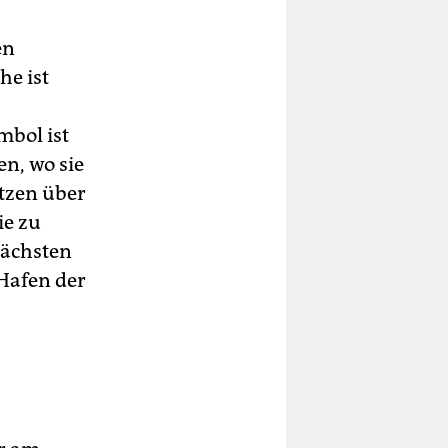
en
he ist
mbol ist
en, wo sie
etzen über
ie zu
nächsten
Hafen der