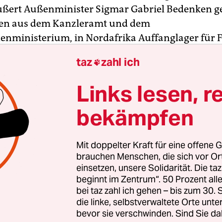
ußert Außenminister Sigmar Gabriel Bedenken g
en aus dem Kanzleramt und dem
nministerium, in Nordafrika Auffanglager für F
n. „Ich habe meine Zweifel, ob das alles reiflich 
taz
zahl ich

urchdacht ist“, sagte Gabriel dem Nachrichtenma
bgesehen von „schwierigen rechtlichen und politi
Links lesen, r
llte man die Lage der betroffenen Länder im Blick
bekämpfen
izekanzler.
eispielsweise
ringe um seine demokratische Entw
Mit doppelter Kraft für eine offene G
gut beraten, dem Land nicht gegen seinen erklärte
brauchen Menschen, die sich vor O
aufzuzwingen, die nur zu einer Destabilisier
einsetzen, unsere Solidarität. Die ta
beginnt im Zentrum“. 50 Prozent a
arnte der SPD-Chef.
bei taz zahl ich gehen – bis zum 30
die linke, selbstverwaltete Orte unte
bevor sie verschwinden. Sind Sie da