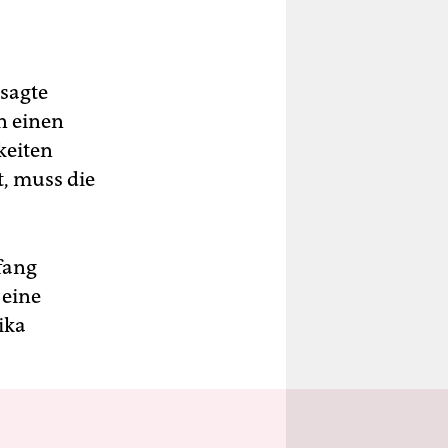
sagte
n einen
keiten
, muss die
fang
 eine
ika