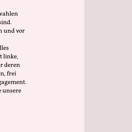
wahlen
sind.
h und vor
lles
 linke,
ür deren
n, frei
ngagement.
e unsere