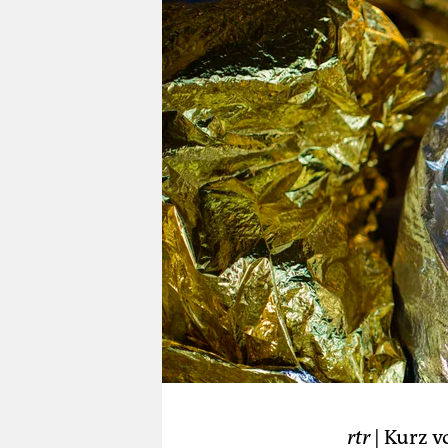
berlin
nord
wahrheit
verlag
verlag
veranstaltungen
shop
fragen & hilfe
unterstützen
abo
genossenschaft
rtr
| Kurz v