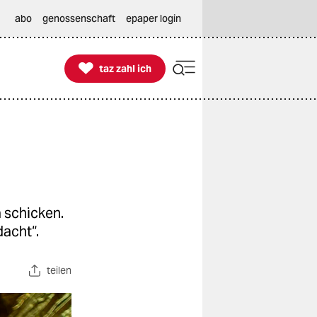
abo
genossenschaft
epaper login

taz zahl ich
taz zahl ich
 schicken.
dacht“.
teilen