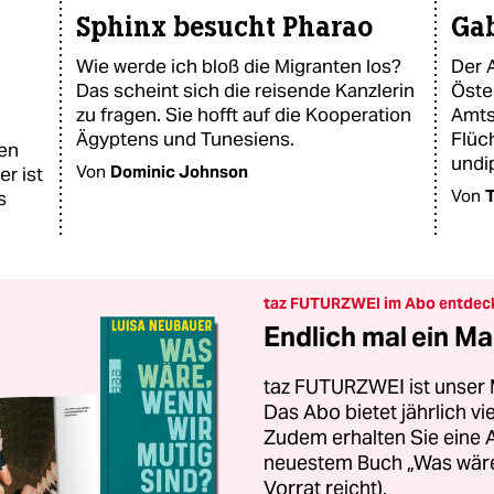
Sphinx besucht Pharao
Gab
Wie werde ich bloß die Migranten los?
Der 
Das scheint sich die reisende Kanzlerin
Öste
zu fragen. Sie hofft auf die Kooperation
Amts
Ägyptens und Tunesiens.
Flüch
den
undi
Von
Dominic Johnson
er ist
Von
T
s
taz FUTURZWEI im Abo entdec
Endlich mal ein Ma
taz FUTURZWEI ist unser 
Das Abo bietet jährlich v
Zudem erhalten Sie eine
neuestem Buch „Was wäre,
Vorrat reicht).