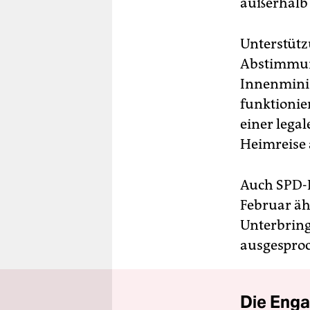
außerhalb
Unterstütz
Abstimmung
Innenmini
funktioni
einer lega
Heimreise 
Auch SPD-
Februar äh
Unterbring
ausgespro
Die Enga