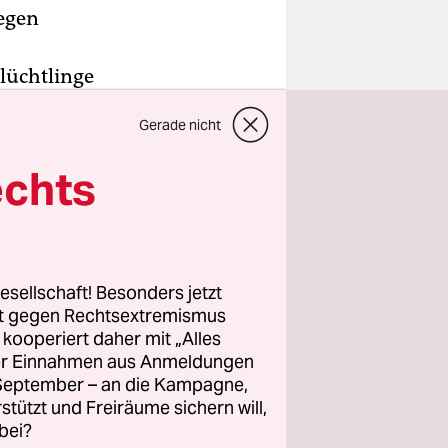
egen
lüchtlinge
überlegt und
Gerade nicht
gazin
Der
schen
echts
 haben,
icklung.
esellschaft! Besonders jetzt
n Willen
rt gegen Rechtsextremismus
ung führen
z kooperiert daher mit „Alles
ller Einnahmen aus Anmeldungen
. September – an die Kampagne,
rstützt und Freiräume sichern will,
bei?