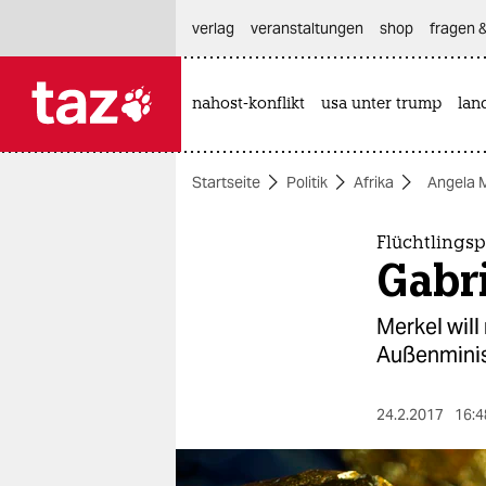
hautnavigation anspringen
hauptinhalt anspringen
footer anspringen
verlag
veranstaltungen
shop
fragen &
nahost-konflikt
usa unter trump
lan

taz zahl ich
taz zahl ich
Startseite
Politik
Afrika
Angela 
themen
politik
Flüchtlingsp
Gabr
öko
Merkel will
gesellschaft
Außenminist
kultur
24.2.2017
16:4
sport