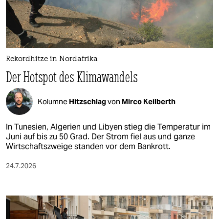
berlin
nord
wahrheit
Rekordhitze in Nordafrika
verlag
Der Hotspot des Klimawandels
verlag
Kolumne
Hitzschlag
von
Mirco Keilberth
veranstaltungen
shop
In Tunesien, Algerien und Libyen stieg die Temperatur im
Juni auf bis zu 50 Grad. Der Strom fiel aus und ganze
fragen & hilfe
Wirtschaftszweige standen vor dem Bankrott.
unterstützen
24.7.2026
abo
genossenschaft