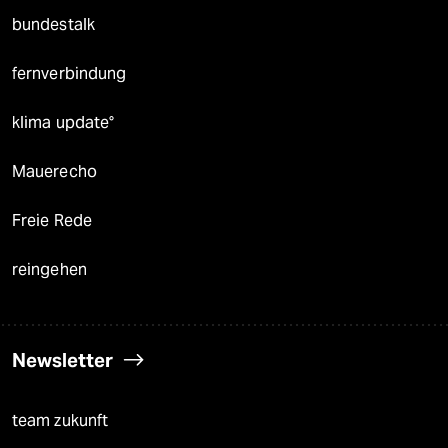
bundestalk
fernverbindung
klima update°
Mauerecho
Freie Rede
reingehen
Newsletter
team zukunft