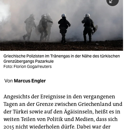
berlin
nord
wahrheit
verlag
verlag
Griechische Polizisten im Tränengas in der Nähe des türkischen
Grenzübergangs Pazarkule
veranstaltungen
Foto: Florion Goga/reuters
shop
Von
Marcus Engler
fragen & hilfe
unterstützen
Angesichts der Ereignisse in den vergangenen
Tagen an der Grenze zwischen Griechenland und
abo
der Türkei sowie auf den Ägäisinseln, heißt es in
weiten Teilen von Politik und Medien, dass sich
genossenschaft
2015 nicht wiederholen dürfe. Dabei war der