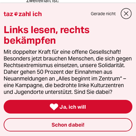
Zweifelhaft ist:
taz
zahl ich
Stimmt die juristische Interpretation der NGOs
Gerade nicht

in Sachen Asyl? - Ich bin da kein Fachmann.
Links lesen, rechts
Aber ich habe meine Zweifel. Die NGOs werden
es über die Gerichte prüfen lassen. Ich
bekämpfen
vermute, sie werden verlieren.
Verlogen ist:
Mit doppelter Kraft für eine offene Gesellschaft!
Besonders jetzt brauchen Menschen, die sich gegen
"Die Entscheidungstragenden der EU senden
Rechtsextremismus einsetzen, unsere Solidarität.
gleichzeitig auch die Botschaft aus, dass sie
Daher gehen 50 Prozent der Einnahmen aus
nicht bereit sind, ein humanitäres und
Neuanmeldungen an „Alles beginnt im Zentrum“ –
weltoffenes Europa gegenüber
eine Kampagne, die bedrohte linke Kulturzentren
rechtsextremen politischen Kräften zu
und Jugendorte unterstützt. Sind Sie dabei?
verteidigen. Dabei zeigen Umfragen, dass viele
Menschen in Europa zur Aufnahme der

Ja, ich will
Flüchtlinge bereit wären." -
Eine klare, sehr große Mehrheit der Bürger in
den EU-Staaten, auch in D, steht hinter den
Schon dabei!
aktuellen Versuchen, die Grenze gegenüber der
Türkei abzuriegeln. Die EU besteht aus