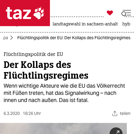

taz zahl ich
niedrigwasser
rente
landtagswahl in sachsen-anhalt
hybri

taz zahl ich
ropa
Flüchtlingspolitik der EU: Der Kollaps des Flüchtlingsregimes
taz zahl ich
themen
Flüchtlingspolitik der EU
Der Kollaps des
politik
Flüchtlingsregimes
öko
Wenn wichtige Akteure wie die EU das Völkerrecht
mit Füßen treten, hat das Signalwirkung – nach
gesellschaft
innen und nach außen. Das ist fatal.
kultur
6.3.2020
18:26 Uhr
teilen
sport