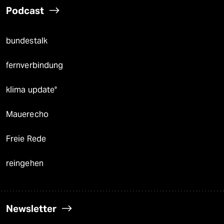
Podcast
bundestalk
fernverbindung
klima update°
Mauerecho
Freie Rede
reingehen
Newsletter