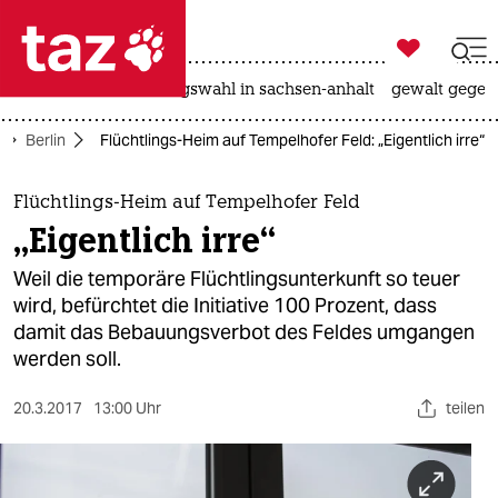

taz zahl ich
hitze
surfen
landtagswahl in sachsen-anhalt
gewalt gegen

taz zahl ich
Berlin
Flüchtlings-Heim auf Tempelhofer Feld: „Eigentlich irre“
taz zahl ich
themen
Flüchtlings-Heim auf Tempelhofer Feld
„Eigentlich irre“
politik
Weil die temporäre Flüchtlingsunterkunft so teuer
öko
wird, befürchtet die Initiative 100 Prozent, dass
damit das Bebauungsverbot des Feldes umgangen
gesellschaft
werden soll.
kultur
20.3.2017
13:00 Uhr
teilen
sport